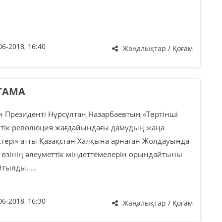
06-2018, 16:40
Жаңалықтар / Қоғам
ТАМА
н Президенті Нұрсұлтан Назарбаевтың «Төртінші
птік революция жағдайындағы дамудың жаңа
ктері» атты Қазақстан Халқына арнаған Жолдауында
 өзінің әлеуметтік міндеттемелерін орындайтыны
тылды. ...
06-2018, 16:30
Жаңалықтар / Қоғам