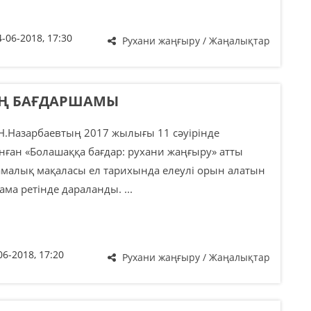
4-06-2018, 17:30
Рухани жаңғыру / Жаңалықтар
ЫҢ БАҒДАРШАМЫ
Н.Назарбаевтың 2017 жылығы 11 сәуірінде
ған «Болашаққа бағдар: рухани жаңғыру» атты
амалық мақаласы ел тарихында елеулі орын алатын
ама ретінде дараланды. ...
06-2018, 17:20
Рухани жаңғыру / Жаңалықтар