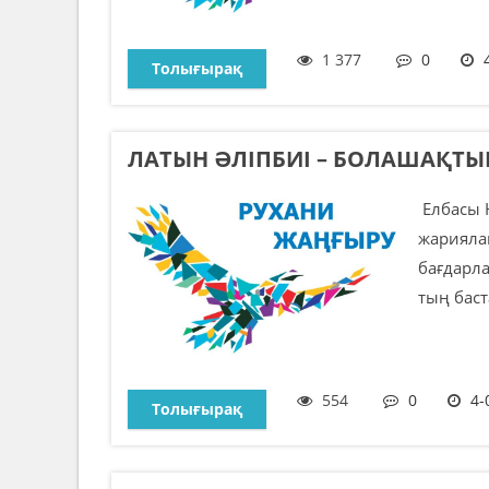
1 377
0
Толығырақ
ЛАТЫН ӘЛІПБИІ – БОЛАШАҚТ
Елбасы 
жариялан
бағдарл
тың баст
554
0
4-
Толығырақ