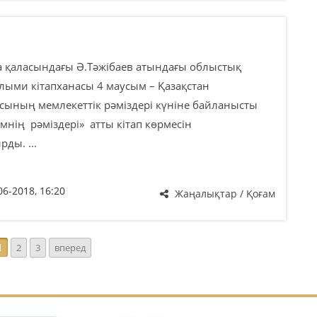
қаласындағы Ә.Тәжібаев атындағы облыстық
лыми кітапханасы 4 маусым – Қазақстан
сының мемлекеттік рәміздері күніне байланысты
мнің рәміздері» атты кітап көрмесін
ды. ...
06-2018, 16:20
Жаңалықтар / Қоғам
1
2
3
вперед