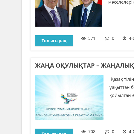
мәселелерін
571
0
4-
Толығырақ
ЖАҢА ОҚУЛЫҚТАР – ЖАҢАЛЫ
Қазақ тілі
уақыттан б
қойылған ед
708
0
4-
Толығырақ