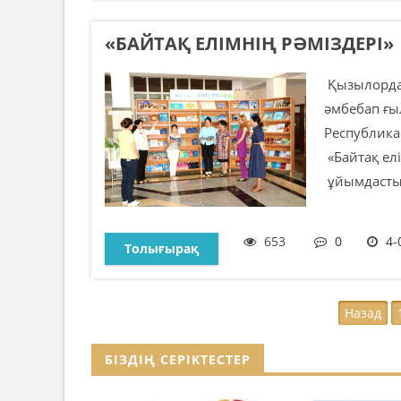
«БАЙТАҚ ЕЛІМНІҢ РӘМІЗДЕРІ»
Қызылорда 
әмбебап ғы
Республика
«Байтақ елі
ұйымдастыр
653
0
4-
Толығырақ
Назад
БІЗДІҢ СЕРІКТЕСТЕР