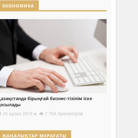
ЭКОНОМИКА
азақстанда бірыңғай бизнес-тізілім іске
қосылады
25 қазан 2019 ж.
1 758 просмотров
ЖАҢАЛЫҚТАР МҰРАҒАТЫ