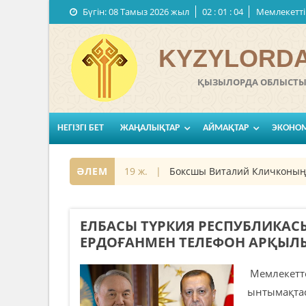
Бүгін:
08 Тамыз 2026 жыл
02
:
01
:
05
Мемлекеттi
KYZYLORDA
ҚЫЗЫЛОРДА ОБЛЫСТЫҚ
НЕГІЗГІ БЕТ
ЖАҢАЛЫҚТАР
АЙМАҚТАР
ЭКОНО
ы
07 қараша 2019 ж. |
ӘЛЕМ
Боксшы Виталий Кличконың үсті
ЕЛБАСЫ ТҮРКИЯ РЕСПУБЛИКАС
ЕРДОҒАНМЕН ТЕЛЕФОН АРҚЫЛЫ
Мемлекетте
ынтымақтас