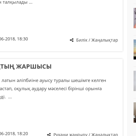
 талқылады ...
06-2018, 18:30
Билік / Жаңалықтар
ҚТЫҢ ЖАРШЫСЫ
н латын әліпбиіне ауысу туралы шешімге келген
астап, оқулық аудару мәселесі бірінші орынға
і. ...
06-2018, 18:20
Рухани жаңғыру / Жаңалықтар