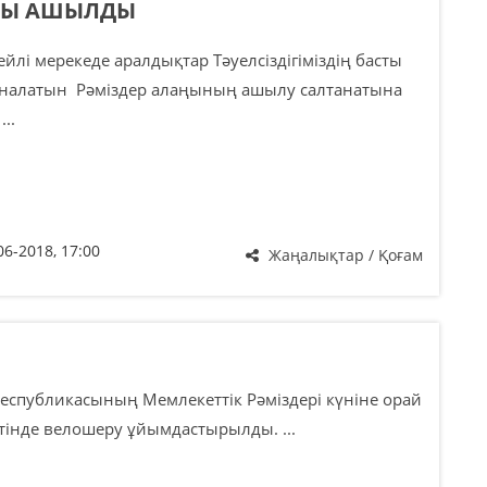
АҢЫ АШЫЛДЫ
ейлі мерекеде аралдықтар Тәуелсіздігіміздің басты
налатын Рәміздер алаңының ашылу салтанатына
..
06-2018, 17:00
Жаңалықтар / Қоғам
еспубликасының Мемлекеттік Рәміздері күніне орай
тінде велошеру ұйымдастырылды. ...