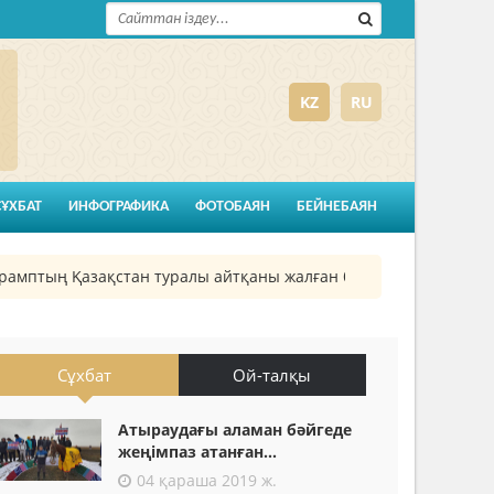
KZ
RU
СҰХБАТ
ИНФОГРАФИКА
ФОТОБАЯН
БЕЙНЕБАЯН
птың Қазақстан туралы айтқаны жалған болып шықты
26
Сұхбат
Ой-талқы
Атыраудағы аламан бәйгеде
жеңімпаз атанған...
04 қараша 2019 ж.