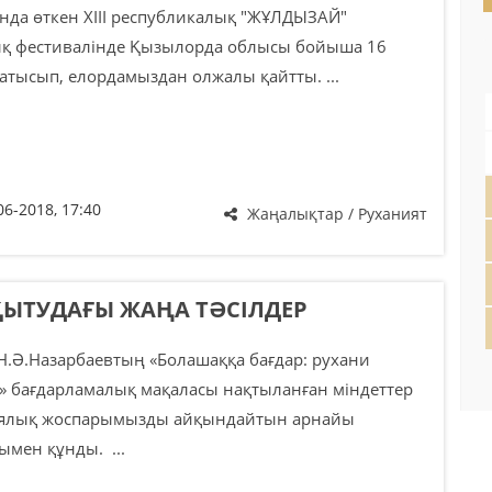
нда өткен ХІІІ республикалық "ЖҰЛДЫЗАЙ"
 фестивалінде Қызылорда облысы бойыша 16
атысып, елордамыздан олжалы қайтты. ...
06-2018, 17:40
Жаңалықтар / Руханият
ҚЫТУДАҒЫ ЖАҢА ТӘСІЛДЕР
Н.Ә.Назарбаевтың «Болашаққа бағдар: рухани
» бағдарламалық мақаласы нақтыланған міндеттер
иялық жоспарымызды айқындайтын арнайы
мен құнды. ...