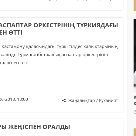
СПАПТАР ОРКЕСТРІНІҢ ТҮРКИЯДАҒЫ
Н ӨТТІ
Кастамону қаласындағы түркі тілдес халықтарының
валінде Тұрмағанбет халық аспаптар оркестрінің
шлагпен өтті. ...
Қ
06-2018, 18:00
Жаңалықтар / Руханият
Ы ЖЕҢІСПЕН ОРАЛДЫ