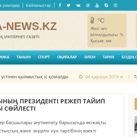
к рәміздер
Байланыстар
°C
-NEWS.KZ
Жел:
м/с
Ылғалдылығы:
%
 ИНТЕРНЕТ ГАЗЕТІ
Қысым:
мм
МИКА
ТАНЫМ
СПОРТ
ОҚИҒАЛАР
ӘЛЕМ
ТАРИХ
БІЗДІҢ 
нен қылмыстық іс қозғалды
04 қараша 2019 ж. |
Трам
ЫНЫҢ ПРЕЗИДЕНТІ РЕЖЕП ТАЙИП
 СӨЙЛЕСТІ
р басшылары әңгімелесу барысында екіжақты
тықтың және өңірлік күн тәртібінің өзекті