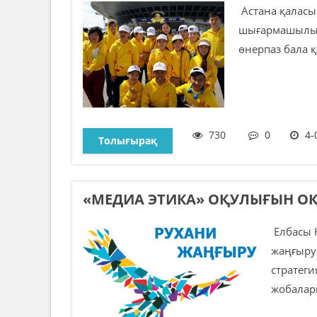
Астана қаласы
шығармашылық
өнерпаз бала қ
730
0
4-
Толығырақ
«МЕДИА ЭТИКА» ОҚУЛЫҒЫН О
Елбасы 
жаңғыру
стратег
жобалары