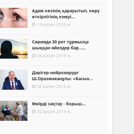
Адам көзінің қарауытып, көру
өткірлігінің кемуі...
19 қазан 2019 ж.
Сирияда 30 рет тұрмысқа
шыққан әйелдер бар......
04 қазан 2019 ж.
Дәрігер-нейрохирург
Ш.Оразмаханұлы: «Басын...
02 қазан 2019 ж.
Өмірді сақтау - борыш...
02 қазан 2019 ж.