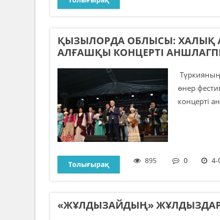
ҚЫЗЫЛОРДА ОБЛЫСЫ: ХАЛЫҚ А
АЛҒАШҚЫ КОНЦЕРТІ АНШЛАГПЕ
Түркияның 
өнер фести
концерті ан
895
0
4-
Толығырақ
«ЖҰЛДЫЗАЙДЫҢ» ЖҰЛДЫЗДАР