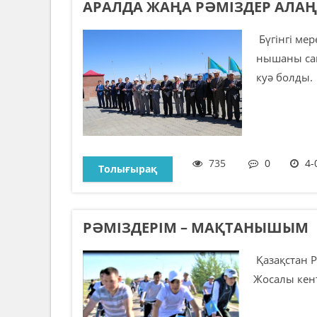
АРАЛДА ЖАҢА РӘМІЗДЕР АЛ
Бүгінгі мер
нышаны са
куә болды. .
735
0
4-
Толығырақ
РӘМІЗДЕРІМ – МАҚТАНЫШЫМ
Қазақстан Р
Жосалы кен