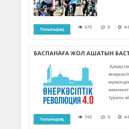
670
0
4-
Толығырақ
БАСПАНАҒА ЖОЛ АШАТЫН БАС
Қазақста
өнеркәсі
мүмкінді
мемлекет
туралы ай
593
0
4-
Толығырақ