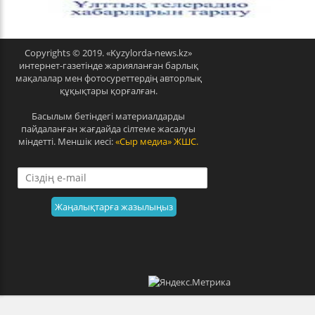
v
t
Copyrights © 2019. «Kyzylorda-news.kz»
интернет-газетінде жарияланған барлық
мақалалар мен фотосуреттердің авторлық
құқықтары қорғалған.
Басылым бетіндегі материалдарды
пайдаланған жағдайда сілтеме жасалуы
міндетті. Меншік иесі:
«Сыр медиа» ЖШС.