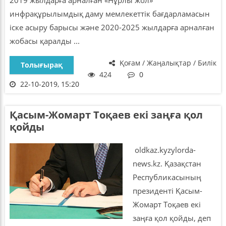
инфрақұрылымдық даму мемлекеттік бағдарламасын
іске асыру барысы және 2020-2025 жылдарға арналған
жобасы қаралды ...
Қоғам / Жаңалықтар / Билік
Толығырақ
424
0
22-10-2019, 15:20
Қасым-Жомарт Тоқаев екі заңға қол
қойды
oldkaz.kyzylorda-
news.kz. Қазақстан
Республикасының
президенті Қасым-
Жомарт Тоқаев екі
заңға қол қойды, деп