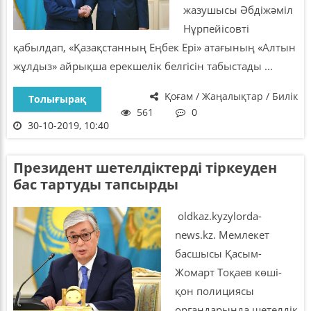
жазушысы Әбдіжәміл
Нұрпейісовті
қабылдап, «Қазақстанның Еңбек Ері» атағының «Алтын
жұлдыз» айрықша ерекшелік белгісін табыстады ...
Қоғам / Жаңалықтар / Билік
Толығырақ
561
0
30-10-2019, 10:40
Президент шетелдіктерді тіркеуден
бас тартуды тапсырды
oldkaz.kyzylorda-
news.kz. Мемлекет
басшысы Қасым-
Жомарт Тоқаев көші-
қон полициясы
органдарында шетелдік