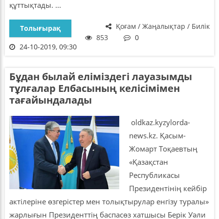
құттықтады. ...
Қоғам / Жаңалықтар / Билік
Толығырақ
853
0
24-10-2019, 09:30
Бұдан былай еліміздегі лауазымды
тұлғалар Елбасының келісімімен
тағайындалады
oldkaz.kyzylorda-
news.kz. Қасым-
Жомарт Тоқаевтың
«Қазақстан
Республикасы
Президентінің кейбір
актілеріне өзгерістер мен толықтырулар енгізу туралы»
жарлығын Президенттің баспасөз хатшысы Берік Уәли