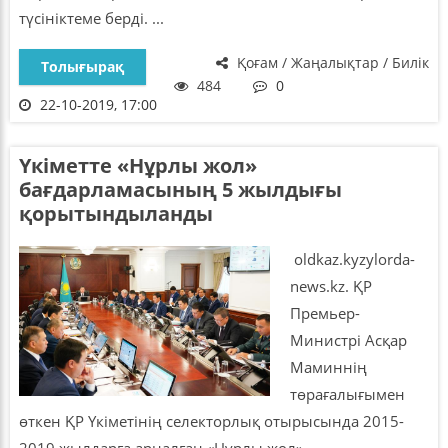
түсініктеме берді. ...
Қоғам / Жаңалықтар / Билік
Толығырақ
484
0
22-10-2019, 17:00
Үкіметте «Нұрлы жол»
бағдарламасының 5 жылдығы
қорытындыланды
oldkaz.kyzylorda-
news.kz. ҚР
Премьер-
Министрі Асқар
Маминнің
төрағалығымен
өткен ҚР Үкіметінің селекторлық отырысында 2015-
2019 жылдарға арналған «Нұрлы жол»