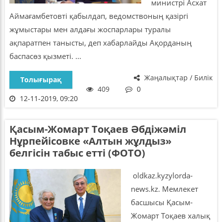
министрі Асхат
Аймағамбетовті қабылдап, ведомствоның қазіргі
жұмыстары мен алдағы жоспарлары туралы
ақпаратпен танысты, деп хабарлайды Ақорданың
баспасөз қызметі. ...
Жаңалықтар / Билік
Толығырақ
409
0
12-11-2019, 09:20
Қасым-Жомарт Тоқаев Әбдіжәміл
Нұрпейісовке «Алтын жұлдыз»
белгісін табыс етті (ФОТО)
oldkaz.kyzylorda-
news.kz. Мемлекет
басшысы Қасым-
Жомарт Тоқаев халық