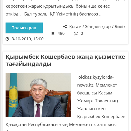
көрсеткен жарыс қорытындысы бойынша кеңес
өткізді. Бұл туралы ҚР Үкіметінің баспасөз ...
Қоғам / Жаңалықтар / Билік
Толығырақ
480
0
3-10-2019, 15:00
Қырымбек Көшербаев жаңа қызметке
тағайындалды
oldkaz.kyzylorda-
news.kz. Мемлекет
басшысы Қасым-
Жомарт Тоқаевтың
Жарлығымен
Қырымбек Көшербаев
Қазақстан Республикасының Мемлекеттік хатшысы