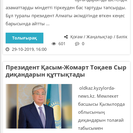
азаматтарды міндетті тіркеуден бас тартуды тапсырды.
Бұл туралы президент Алматы әкімдігінде өткен кеңес
барысында айтты ...
Қоғам / Жаңалықтар / Билік
Толығырақ
601
0
29-10-2019, 16:00
Президент Қасым-Жомарт Тоқаев Сыр
диқандарын құттықтады
oldkaz.kyzylorda-
news.kz. Мемлекет
басшысы Қызылорда
облысының
диқандарын толағай
табысымен