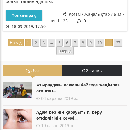
болып тағайындалды. ...
Қоғам / Жаңалықтар / Билік
Толығырақ
1 125
0
18-09-2019, 17:50
Назад
1
...
2
3
4
5
6
7
8
9
10
37
вперед
Сұхбат
Ой-талқы
Атыраудағы аламан бәйгеде жеңімпаз
атанған...
04 қараша 2019 ж.
Адам көзінің қарауытып, көру
өткірлігінің кемуі...
19 қазан 2019 ж.