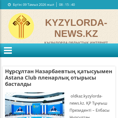
Бүгін:
09 Тамыз 2026 жыл
08
:
15
:
40
Мемлекеттiк рәміздер
Байланыстар
KYZYLORDA-
NEWS.KZ
ҚЫЗЫЛОРДА ОБЛЫСТЫҚ ИНТЕРНЕТ
ГАЗЕТІ
°C
KZ
RU
Жел:
м/с
Ылғалдылығы:
%
Нұрсұлтан Назарбаевтың қатысуымен
Қысым:
мм
Astana Club пленарлық отырысы
басталды
oldkaz.kyzylorda-
news.kz. ҚР Тұңғыш
Президенті – Елбасы
Нұрсұлтан