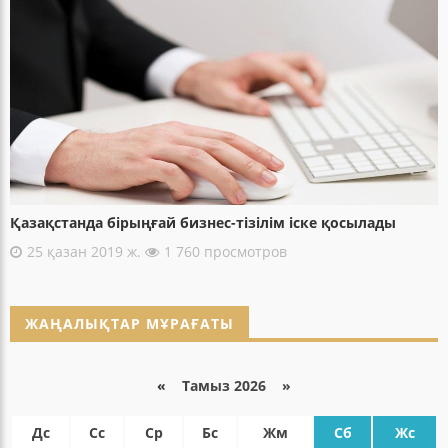
Қазақстанда бірыңғай бизнес-тізілім іске қосылады
25 қазан 2019 ж.
1 760 просмотров
ЖАҢАЛЫҚТАР МҰРАҒАТЫ
«
Тамыз 2026 »
Дс
Сс
Ср
Бс
Жм
Сб
Жс