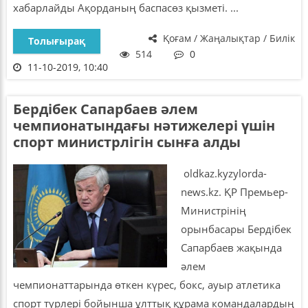
хабарлайды Ақорданың баспасөз қызметі. ...
Қоғам / Жаңалықтар / Билік
Толығырақ
514
0
11-10-2019, 10:40
Бердібек Сапарбаев әлем
чемпионатындағы нәтижелері үшін
спорт министрлігін сынға алды
oldkaz.kyzylorda-
news.kz. ҚР Премьер-
Министрінің
орынбасары Бердібек
Сапарбаев жақында
әлем
чемпионаттарында өткен күрес, бокс, ауыр атлетика
спорт түрлері бойынша ұлттық құрама командалардың