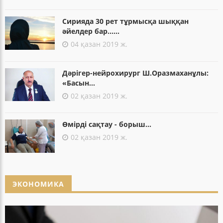
Сирияда 30 рет тұрмысқа шыққан
әйелдер бар......
04 қазан 2019 ж.
Дәрігер-нейрохирург Ш.Оразмаханұлы:
«Басын...
02 қазан 2019 ж.
Өмірді сақтау - борыш...
02 қазан 2019 ж.
ЭКОНОМИКА