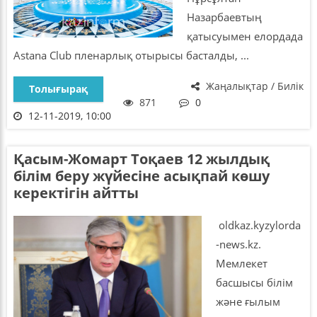
Назарбаевтың
қатысуымен елордада
Astana Club пленарлық отырысы басталды, ...
Жаңалықтар / Билік
Толығырақ
871
0
12-11-2019, 10:00
Қасым-Жомарт Тоқаев 12 жылдық
білім беру жүйесіне асықпай көшу
керектігін айтты
oldkaz.kyzylorda
-news.kz.
Мемлекет
басшысы білім
және ғылым