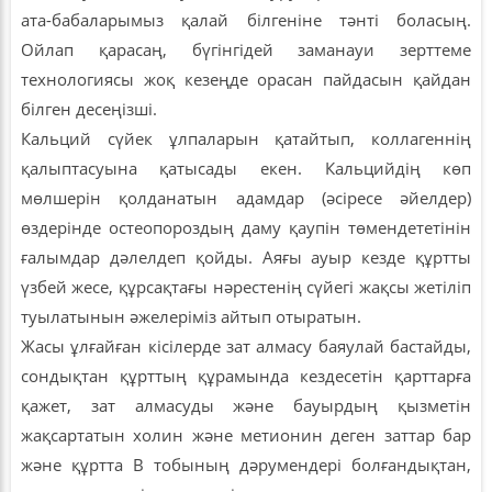
ата-бабаларымыз қалай білгеніне тәнті боласың.
Ойлап қарасаң, бүгінгідей заманауи зерттеме
технологиясы жоқ кезеңде орасан пайдасын қайдан
білген десеңізші.
Кальций сүйек ұлпаларын қатайтып, коллагеннің
қалыптасуына қатысады екен. Кальцийдің көп
мөлшерін қолданатын адамдар (әсіресе әйелдер)
өздерінде остеопороздың даму қаупін төмендететінін
ғалымдар дәлелдеп қойды. Аяғы ауыр кезде құртты
үзбей жесе, құрсақтағы нәрестенің сүйегі жақсы жетіліп
туылатынын әжелеріміз айтып отыратын.
Жасы ұлғайған кісілерде зат алмасу баяулай бастайды,
сондықтан құрттың құрамында кездесетін қарттарға
қажет, зат алмасуды және бауырдың қызметін
жақсартатын холин және метионин деген заттар бар
және құртта В тобының дәрумендері болғандықтан,