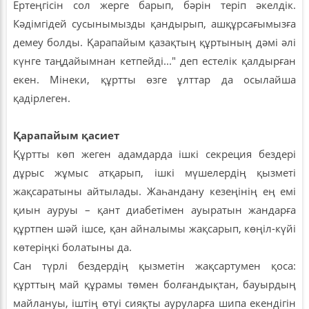
Ертеңгісін сол жерге барып, бәрін теріп әкелдік.
Кәдімгідей сусынымызды қандырып, ашқұрсағымызға
демеу болды. Қарапайым қазақтың құртының дәмі әлі
күнге таңдайымнан кетпейді..." деп естелік қалдырған
екен. Мінеки, құртты өзге ұлттар да осылайша
қадірлеген.
Қарапайым қасиет
Құртты көп жеген адамдарда ішкі секреция бездері
дұрыс жұмыс атқарып, ішкі мүшелердің қызметі
жақсаратыны айтылады. Жаһандану кезеңінің ең емі
қиын ауруы – қант диабетімен ауыратын жандарға
құртпен шәй ішсе, қан айналымы жақсарып, көңіл-күйі
көтеріңкі болатыны да.
Сан түрлі бездердің қызметін жақсартумен қоса:
құрттың май құрамы төмен болғандықтан, бауырдың
майлануы, іштің өтуі сияқты ауруларға шипа екендігін