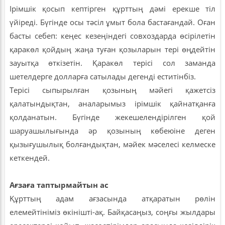
Ірімшік қосып кептірген құрттың дәмі ерекше тіл
үйіреді. Бүгінде осы тәсіл ұмыт бола бастағандай. Оған
басты себеп: кеңес кезеңіндегі совхоздарда өсірілетін
қаракөл қойдың жаңа туған қозыларын тері өңдейтін
зауытқа өткізетін. Қаракөл терісі сол заманда
шетелдерге долларға сатылады дегенді еститінбіз.
Терісі сыпырылған қозының мәйегі қажетсіз
қалатындықтан, аналарымыз ірімшік қайнатқанға
қолданатын. Бүгінде жекешелендірілген қой
шаруашылығында әр қозының көбеюіне деген
қызығушылық болғандықтан, мәйек мәселесі келмеске
кеткендей.
Ағзаға таптырмайтын ас
Құрттың адам ағзасында атқаратын рөлін
елемейтініміз өкінішті-ақ. Байқасаңыз, соңғы жылдары