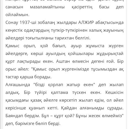
санасын мазаламайтыны қасіреттің басы деп
ойлаймын.
Сонау 1937-ші зобалаң жылдары АЛЖИР абақтысында
кеңестік одақтардың түпкір-түпкірінен халық жауының
әйелдері тоғытылғаны тарихтан белгілі.
Қамыс орып, қой бағып, ауыр жұмыста жүрген
әйелдерге, көрші ауылдың қойшылары жұдырықтай
құрт лақтырады екен. Аштан өлмесін дегені ғой. Бір
орыс әйел: "Қамыс орып жүргенімізде тұсымыздан ақ
тастар қарша борады.
Алғашында "бізді қорлап жатыр екен" деп жылап
алдық. Бір түйірі қалтама түскен екен. Кешкісін
қасымдағы қазақ әйелге көрсетіп жылап едім, ол әйел
керісінше қуанып кетті. Қайдан алғанымды сұрады.
Баяндап бердім. Бұл – құрт қой? Бұны жесек өлмейміз"
деп, бәрімізге бөліп берді.