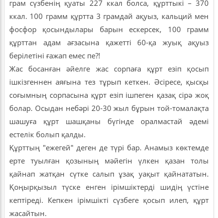
грам сүзбенің қуаты 227 ккал болса, құрттыкі – 370
ккал. 100 грамм құртта 3 грамдай ақуыз, кальций мен
фосфор қосындылары барын ескерсек, 100 грамм
құрттан адам ағзасына қажетті 60-қа жуық ақуыз
берілетіні ғажап емес пе?!
Жас босанған әйелге жас сорпаға құрт езіп қосып
ішкізгеннен аяғына тез тұрып кеткен. Әсіресе, қысқы
соғымның сорпасына құрт езіп ішпеген қазақ сірә жоқ
болар. Осыдан небәрі 20-30 жыл бұрын той-томалақта
шашуға құрт шашқаны бүгінде оралмастай әдемі
естелік болып қалды.
Құрттың "ежегей" деген де түрі бар. Анамыз көктемде
ерте туылған қозының мәйегін үлкен қазан толы
қайнап жатқан сүтке салып ұзақ уақыт қайнататын.
Қоңырқызыл түске енген ірімшіктерді шидің үстіне
кептіреді. Кепкен ірімшікті сүзбеге қосып илеп, құрт
жасайтын.