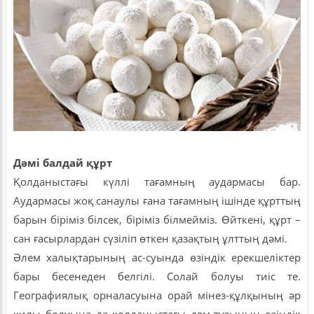
Дәмі балдай құрт
Қолданыстағы күллі тағамның аудармасы бар.
Аудармасы жоқ санаулы ғана тағамның ішінде құрттың
барын біріміз білсек, біріміз білмейміз. Өйткені, құрт –
сан ғасырлардан сүзіліп өткен қазақтың ұлттың дәмі.
Әлем халықтарының ас-суында өзіндік ерекшеліктер
бары бесенеден белгілі. Солай болуы тиіс те.
Географиялық орналасуына орай мінез-құлқының әр