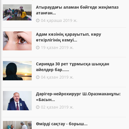
Атыраудағы аламан бәйгеде жеңімпаз
атанған...
04 қараша 2019 ж.
Адам көзінің қарауытып, көру
өткірлігінің кемуі...
19 қазан 2019 ж.
Сирияда 30 рет тұрмысқа шыққан
әйелдер бар......
04 қазан 2019 ж.
Дәрігер-нейрохирург Ш.Оразмаханұлы:
«Басын...
02 қазан 2019 ж.
Өмірді сақтау - борыш...