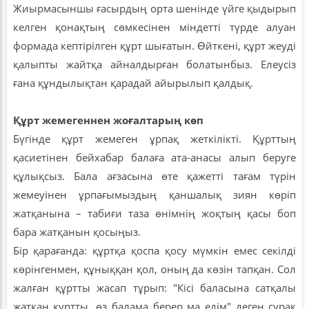
Жиырмасыншы ғасырдың орта шенінде үйге қыдырып
келген қонақтың сөмкесінен міндетті түрде алуан
формада кептірілген құрт шығатын. Өйткені, құрт жеуді
қалыпты жайтқа айналдырған болатынбыз. Елеусіз
ғана құндылықтан қарадай айырылып қалдық.
Құрт жемегеннен жоғалтарың көп
Бүгінде құрт жемеген ұрпақ жеткілікті. Құрттың
қасиетінен бейхабар балаға ата-анасы алып беруге
құлықсыз. Бала ағзасына өте қажетті тағам түрін
жемеуінен ұрпағымыздың қаншалық зиян көріп
жатқанына – табиғи таза өнімнің жоқтың қасы боп
бара жатқанын қосыңыз.
Бір қарағанда: құртқа қоспа қосу мүмкін емес секілді
көрінгенмен, құныққан қол, оның да көзін тапқан. Сол
жалған құртты жасап тұрып: "Кісі баласына сатқалы
жатқан құртты, өз балама берер ма едім" деген сұрақ