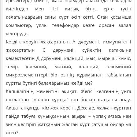
ересектерді қойып, жасөспірімдер арасында көзілдірік
киетіндер мен тісі қисық бітіп, ерте түсіп
қалатындардың саны күрт өсіп кетті. Оған қосымша
компьютер, ұялы телефондар көзге орасан залал
келтіруде.
Көздің көруін жақсартатын А дәрумені, иммунитетті
жақсартатын С дәрумені, сүйектің қатаюына
көмектесетін Д дәрумені, кальций, мыс, мырыш, күміс,
темір, кремний, магний, кальций, алюминий
микроэлементтері бір өзінің құрамынан табылатын
құртты бүгінгі балаларымыз жейді ме?
Көпшілігінің жемейтіні ақиқат. Жегісі келгеннің ұнға
шыланған "жалған құртқа" тап болып жатқаны анау.
Ақша тапқанды кім жек көрсін. Десе де, жалған құрттан
пайда табуға құныққанның ақыры – ұрпақ ағзасынан
зиян келтіріп жатқанын жалған құрт сатушы ойлар ма
екен?