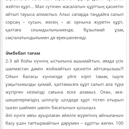
жейтін құрт... Мал сүтінен жасалатын құрттың қасиетін
айтып тауыса алмаспыз. Алыс сапарда таңдайға салып
сорсаң – сусын, жесең – ас орнына жүретін құрт,
қалтаға сиымдылығыменде, бұзылмай ұзақ
сақталатындығымен де ерекшеленеді.
Әмбебап тағам
2-3 ай бойы күннің ыстығына ашымайтын, аязда үсік
шалмастан дәмін жоймайтын қасиетін айтсаңызшы?!
Ойын баласы күнімізде үйге кіріп тамақ ішуге
уақытымызды қимай, қалтамызға құрт салып ала тұра
жүгірген кезімізді сағына еске аламыз. Оған, әке-
шешелеріміздің шіліңгір шілдеде құрт тістеп отырып
ішкен шәймен шөлін басатынын қосыңыз.
Әлі күнге аяғы ауырлаған әйелге жүрегінің айнығанын
басу үшін таптырмайтын дәрумен – құртты жеген. 100