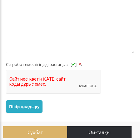
Сіз робот еместігіңізді растаңыз - [
✔
]
*
:
Пікір қалдыру
Сұхбат
Ой-талқы