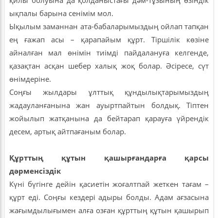
қилы болуына да қолданыстағы дәм-тұзының өзіндік
ықпалы барына сенімім мол.
Ықылым заманнан ата-бабаларымыздың ойлап тапқан
ең ғажап асы – қарапайым құрт. Тіршілік көзіне
айналған мал өнімін тиімді пайдалануға келгенде,
қазақтан асқан шебер халық жоқ болар. Әсіресе, сүт
өнімдеріне.
Соңғы жылдары ұлттық құндылықтарымыздың
жадауланғанына жан ауыртпайтын болдық. Тіптен
жойылып жатқанына да бейтарап қарауға үйрендік
десем, артық айтпағаным болар.
Құрттың құтын қашырғандарға қарсы
дәрменсіздік
Күні бүгінге дейін қасиетін жоғалтпай жеткен тағам –
құрт еді. Соңғы кездері адыры болды. Адам ағзасына
жағымдылығымен алға озған құрттың құтын қашырып