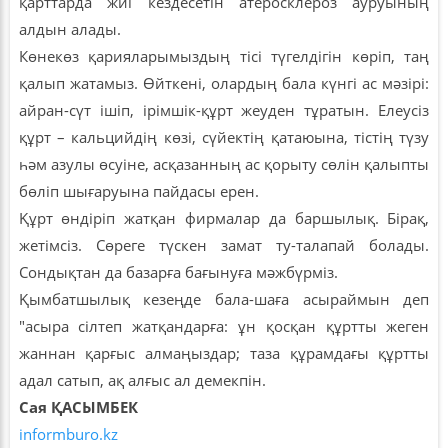
қарттарда жиі кездесетін атеросклероз ауруының
алдын алады.
Көнекөз қарияларымыздың тісі түгелдігін көріп, таң
қалып жатамыз. Өйткені, олардың бала күнгі ас мәзірі:
айран-сүт ішіп, ірімшік-құрт жеуден тұратын. Елеусіз
құрт – кальцийдің көзі, сүйектің қатаюына, тістің түзу
һәм азулы өсуіне, асқазанның ас қорыту сөлін қалыпты
бөліп шығаруына пайдасы ерен.
Құрт өндіріп жатқан фирмалар да баршылық. Бірақ,
жетімсіз. Сөреге түскен замат ту-талапай болады.
Сондықтан да базарға бағынуға мәжбүрміз.
Қымбатшылық кезеңде бала-шаға асыраймын деп
"асыра сілтеп жатқандарға: ұн қосқан құртты жеген
жаннан қарғыс алмаңыздар; таза құрамдағы құртты
адал сатып, ақ алғыс ал демекпін.
Сая ҚАСЫМБЕК
informburo.kz