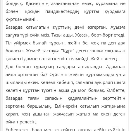
болдық. Қасиетінің азайғанынан емес, құрамына не
бәлені қосқан пайдакөстердің құртты құрдымға
құртқанынан!..
Базарда сатылатын құрттың дәмі өзгерген. Ауызға
салуға түрі сүйкімсіз. Тұзы ащы. Жесең, борт-борт етеді.
Тіл үйірмек былай тұрсын, жейін бе, жоқ па деп дал
боласыз. Жемей тастауға "Құрт" деген санаға сақталған
қасиетті дәмнен аттап кеткің келмейді. Жейін десең...
Дал болған сұрақтың салдары анықталды. Адамнан
айла артылған ба? Сүйсініп жейтін құртымызды ұнға
шылайды екен. Көлемі көбейіп, салмағы ауырлап шыға
келетін құрттан түсетін ақша да мол болмақ. Әлбетте,
базарда тағам сапасын қадағалайтын зерттейтін
зертхана баршылық. Емін-еркін сатылып жатқанына
қарап, жең ұшынан жалғасып жатыр ма екен деген
ойға тірелесің.
Еңбектеген бала мен еңкейген қартқа дейін сүйсініп