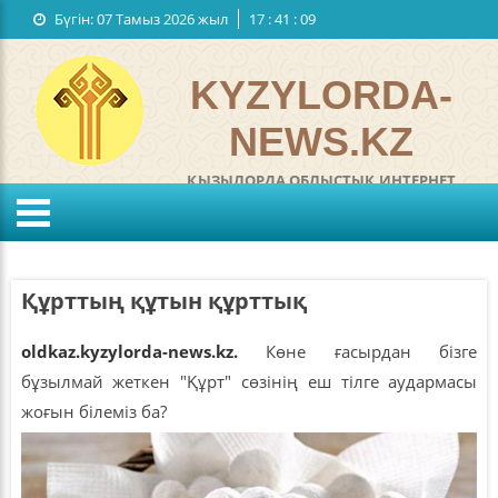
Бүгін:
07 Тамыз 2026 жыл
17
:
41
:
09
Мемлекеттiк рәміздер
Байланыстар
KYZYLORDA-
NEWS.KZ
ҚЫЗЫЛОРДА ОБЛЫСТЫҚ ИНТЕРНЕТ
ГАЗЕТІ
°C
KZ
RU
Жел:
м/с
Ылғалдылығы:
%
Құрттың құтын құрттық
Қысым:
мм
oldkaz.kyzylorda-news.kz.
Көне ғасырдан бізге
бұзылмай жеткен "Құрт" сөзінің еш тілге аудармасы
жоғын білеміз ба?