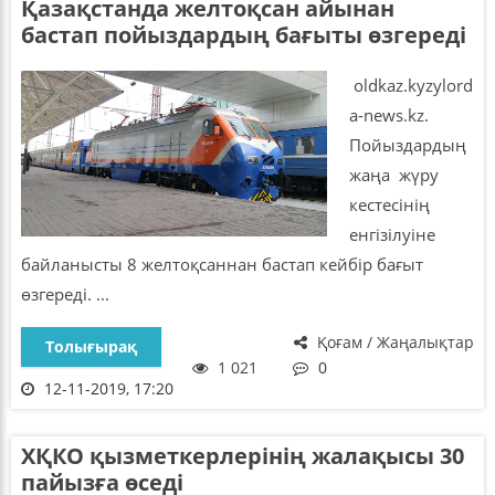
Қазақстанда желтоқсан айынан
бастап пойыздардың бағыты өзгереді
oldkaz.kyzylord
a-news.kz.
Пойыздардың
жаңа жүру
кестесінің
енгізілуіне
байланысты 8 желтоқсаннан бастап кейбір бағыт
өзгереді. ...
Қоғам / Жаңалықтар
Толығырақ
1 021
0
12-11-2019, 17:20
ХҚКО қызметкерлерінің жалақысы 30
пайызға өседі