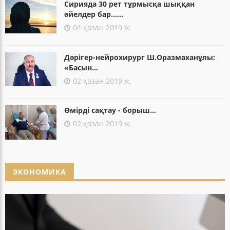
Сирияда 30 рет тұрмысқа шыққан
әйелдер бар......
04 қазан 2019 ж.
Дәрігер-нейрохирург Ш.Оразмаханұлы:
«Басын...
02 қазан 2019 ж.
Өмірді сақтау - борыш...
02 қазан 2019 ж.
ЭКОНОМИКА