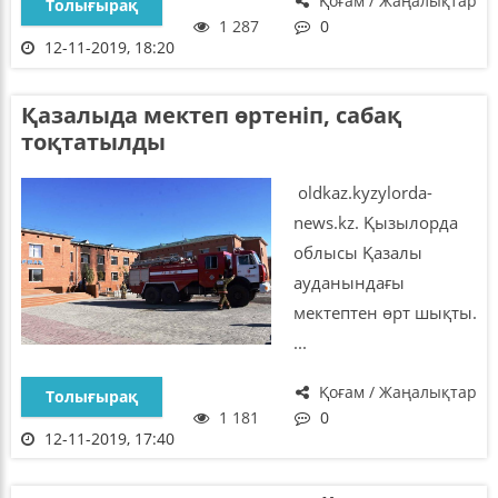
Қоғам / Жаңалықтар
Толығырақ
1 287
0
12-11-2019, 18:20
Қазалыда мектеп өртеніп, сабақ
тоқтатылды
oldkaz.kyzylorda-
news.kz. Қызылорда
облысы Қазалы
ауданындағы
мектептен өрт шықты.
...
Қоғам / Жаңалықтар
Толығырақ
1 181
0
12-11-2019, 17:40