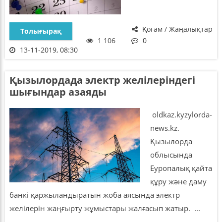
Қоғам / Жаңалықтар
Толығырақ
1 106
0
13-11-2019, 08:30
Қызылордада электр желілеріндегі
шығындар азаяды
oldkaz.kyzylorda-
news.kz.
Қызылорда
облысында
Еуропалық қайта
құру және даму
банкі қаржыландыратын жоба аясында электр
желілерін жаңғырту жұмыстары жалғасып жатыр. ...