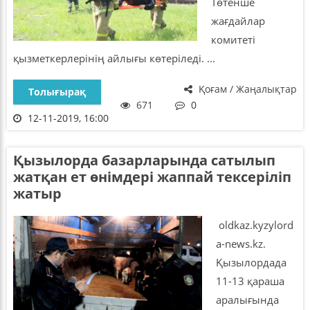
Төтенше
жағдайлар
комитеті
қызметкерлерінің айлығы көтеріледі. ...
Қоғам / Жаңалықтар
Толығырақ
671
0
12-11-2019, 16:00
Қызылорда базарларында сатылып
жатқан ет өнімдері жаппай тексеріліп
жатыр
oldkaz.kyzylord
a-news.kz.
Қызылордада
11-13 қараша
аралығында