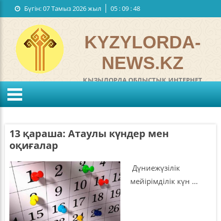
Бүгін:
07 Тамыз 2026 жыл
05
:
09
:
49
Мемлекеттiк рәміздер
Байланыстар
KYZYLORDA-
NEWS.KZ
ҚЫЗЫЛОРДА ОБЛЫСТЫҚ ИНТЕРНЕТ
ГАЗЕТІ
°C
KZ
RU
Жел:
м/с
Ылғалдылығы:
%
13 қараша: Атаулы күндер мен
Қысым:
мм
оқиғалар
Дүниежүзілік
мейірімділік күн ...