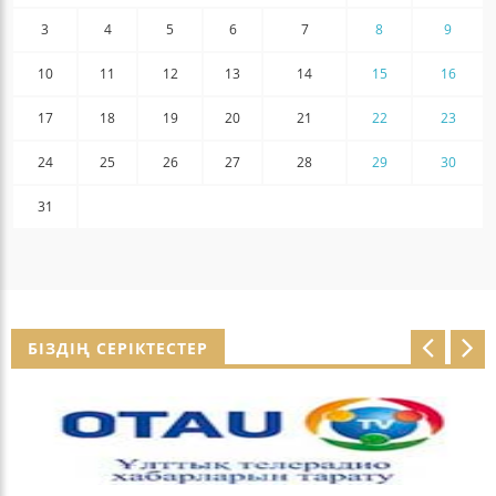
3
4
5
6
7
8
9
10
11
12
13
14
15
16
17
18
19
20
21
22
23
24
25
26
27
28
29
30
31
БІЗДІҢ СЕРІКТЕСТЕР
p
n
r
e
e
x
v
t