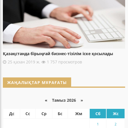
Қазақстанда бірыңғай бизнес-тізілім іске қосылады
25 қазан 2019 ж.
1 757 просмотров
ЖАҢАЛЫҚТАР МҰРАҒАТЫ
«
Тамыз 2026 »
Дс
Сс
Ср
Бс
Жм
Сб
Жс
1
2