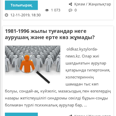
Қоғам / Жаңалықтар
Толығырақ
1 073
0
12-11-2019, 18:30
1981-1996 жылы туғандар неге
аурушаң және ерте көз жұмады?
oldkaz.kyzylorda-
news.kz. Олар жиі
шалдығатын аурулар
қатарында гипертония,
холестериннің
шамадан тыс көп
болуы, сондай-ақ, күйзеліс, мазасыздық пен өзгелердің
назары жетіспеушілігі синдромы секілді бұрын-соңды
болмаған түрлі психикалық аурулар бар, ...