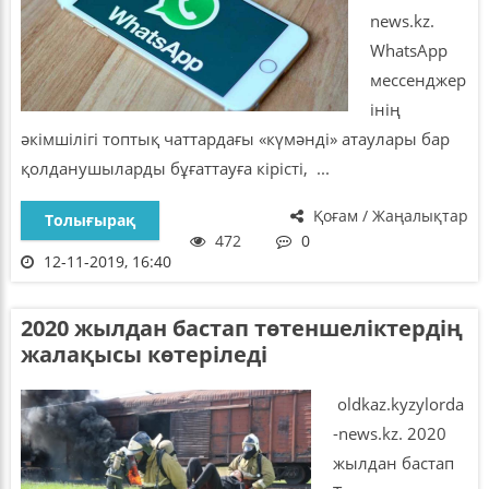
news.kz.
WhatsApp
мессенджер
інің
әкімшілігі топтық чаттардағы «күмәнді» атаулары бар
қолданушыларды бұғаттауға кірісті, ...
Қоғам / Жаңалықтар
Толығырақ
472
0
12-11-2019, 16:40
2020 жылдан бастап төтеншеліктердің
жалақысы көтеріледі
oldkaz.kyzylorda
-news.kz. 2020
жылдан бастап