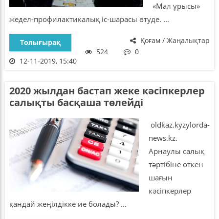
«Мал ұрысы»
жедел-профилактикалық іс-шарасы өтуде. ...
Қоғам / Жаңалықтар
Толығырақ
524
0
12-11-2019, 15:40
2020 жылдан бастап жеке кәсіпкерлер
салықты басқаша төлейді
oldkaz.kyzylorda-
news.kz.
Арнаулы салық
тәртібіне өткен
шағын
кәсіпкерлер
қандай жеңілдікке ие болады? ...