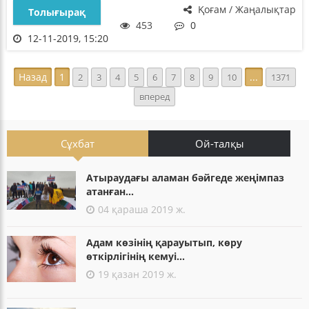
Қоғам / Жаңалықтар
Толығырақ
453
0
12-11-2019, 15:20
Назад
1
...
2
3
4
5
6
7
8
9
10
1371
вперед
Сұхбат
Ой-талқы
Атыраудағы аламан бәйгеде жеңімпаз
атанған...
04 қараша 2019 ж.
Адам көзінің қарауытып, көру
өткірлігінің кемуі...
19 қазан 2019 ж.