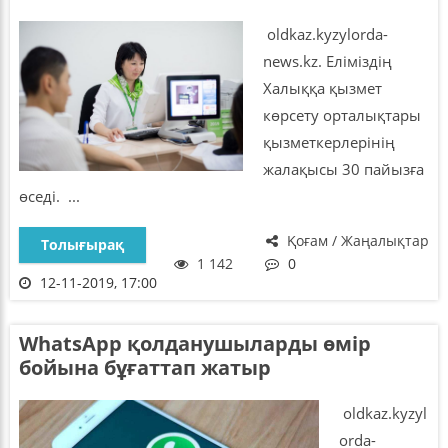
oldkaz.kyzylorda-
news.kz. Еліміздің
Халыққа қызмет
көрсету орталықтары
қызметкерлерінің
жалақысы 30 пайызға
өседі. ...
Қоғам / Жаңалықтар
Толығырақ
1 142
0
12-11-2019, 17:00
WhatsApp қолданушыларды өмір
бойына бұғаттап жатыр
oldkaz.kyzyl
orda-