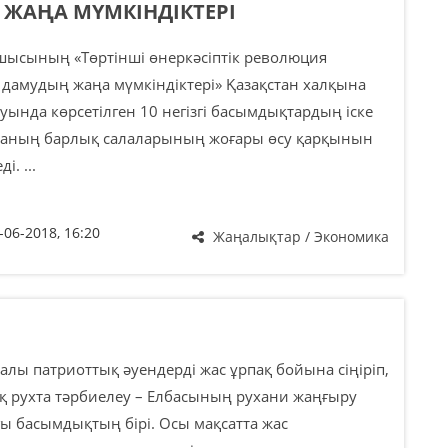
ЖАҢА МҮМКІНДІКТЕРІ
ысының «Төртінші өнеркәсіптік революция
дамудың жаңа мүмкіндіктері» Қазақстан халқына
уында көрсетілген 10 негізгі басымдықтардың іске
каның барлық салаларының жоғары өсу қарқынын
і. ...
-06-2018, 16:20
Жаңалықтар / Экономика
алы патриоттық әуендерді жас ұрпақ бойына сіңіріп,
қ рухта тәрбиелеу – Елбасының рухани жаңғыру
ы басымдықтың бірі. Осы мақсатта жас