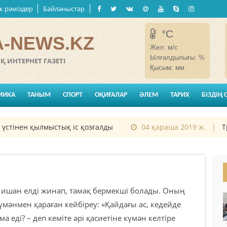
к рәміздер
Байланыстар
°C
-NEWS.KZ
Жел:
м/с
Ылғалдылығы:
%
 ИНТЕРНЕТ ГАЗЕТІ
Қысым:
мм
МИКА
ТАНЫМ
СПОРТ
ОҚИҒАЛАР
ӘЛЕМ
ТАРИХ
БІЗДІҢ 
нен қылмыстық іс қозғалды
04 қараша 2019 ж. |
Трам
 ишан елді жинап, тамақ бермекші болады. Оның
мәнмен қараған кейбіреу: «Қайдағы ас, кедейде
а еді? – деп кеміте әрі қасиетіне күмән келтіре