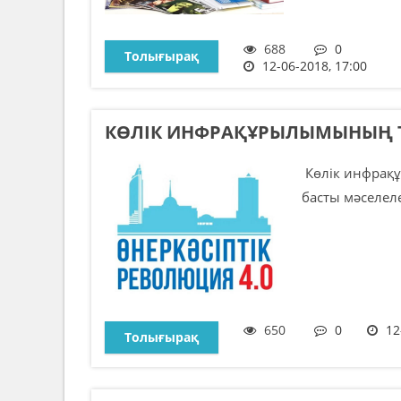
688
0
Толығырақ
12-06-2018, 17:00
КӨЛІК ИНФРАҚҰРЫЛЫМЫНЫҢ ТИ
Көлік инфрақұ
басты мәселелер
650
0
12
Толығырақ