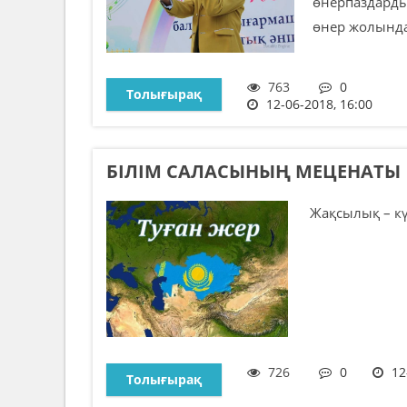
өнерпаздарды
өнер жолында 
763
0
Толығырақ
12-06-2018, 16:00
БІЛІМ САЛАСЫНЫҢ МЕЦЕНАТЫ
Жақсылық – күн
726
0
12
Толығырақ