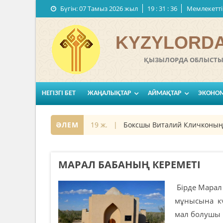
Бүгін:
07 Тамыз 2026 жыл
19
:
31
:
37
Мемлекеттi
KYZYLORDA
ҚЫЗЫЛОРДА ОБЛЫСТЫҚ
НЕГІЗГІ БЕТ
ЖАҢАЛЫҚТАР
АЙМАҚТАР
ЭКОНО
ы
07 қараша 2019 ж. |
ӘЛЕМ
Боксшы Виталий Кличконың үсті
МАРАЛ БАБАНЫҢ КЕРЕМЕТІ
Бірде Марал
мұнысына кү
мал болушы м