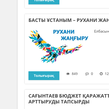
БАСТЫ ҰСТАНЫМ – РУХАНИ ЖА
Елбасыны
849
0
12
Толығырақ
САҒЫНТАЕВ БЮДЖЕТ ҚАРАЖАТТ
АРТТЫРУДЫ ТАПСЫРДЫ