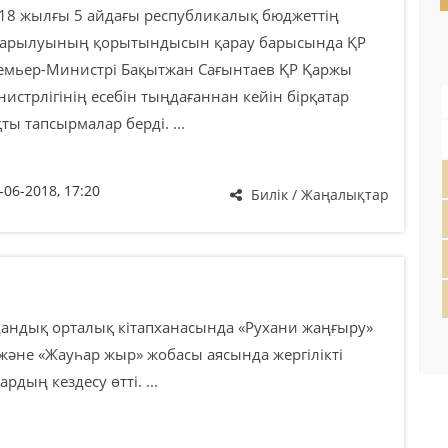
18 жылғы 5 айдағы республикалық бюджеттің
қарылуының қорытындысын қарау барысында ҚР
емьер-Министрі Бақытжан Сағынтаев ҚР Қаржы
истрлігінің есебін тыңдағаннан кейін бірқатар
ты тапсырмалар берді. ...
-06-2018, 17:20
Билік / Жаңалықтар
ндық орталық кітапханасында «Рухани жаңғыру»
және «Жауһар жыр» жобасы аясында жергілікті
дың кездесу өтті. ...