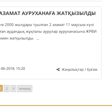
 АЗАМАТ АУРУХАНАҒА ЖАТҚЫЗЫЛДЫ
е 2000 жылдары туылған 2 азамат 11 маусым күні
ған аудандық жұқпалы аурулар ауруханасына ЖРВИ
мен жатқызылды. ...
-06-2018, 15:20
Жаңалықтар / Қоғам
1
2
3
вперед