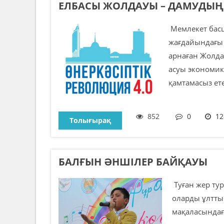
ЕЛБАСЫ ЖОЛДАУЫ – ДАМУДЫҢ 
Мемлекет басш
жағдайындағы 
арнаған Жолда
асуы экономи
қамтамасыз етед
852
0
12
Толығырақ
БАЛҒЫН ӘНШІЛЕР БАЙҚАУЫ
Туған жер тур
оларды ұлтты
мақаласындағ