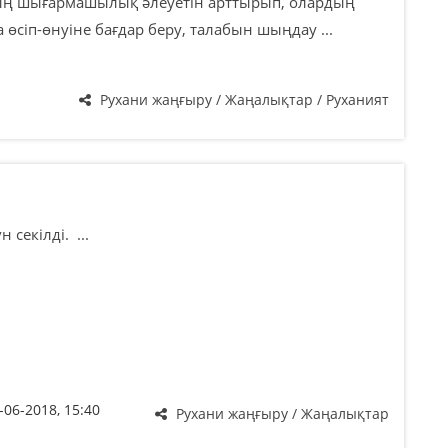
ң шығармашылық әлеуетін арттырып, олардың
өсіп-өнуіне бағдар беру, талабын шыңдау ...
Рухани жаңғыру / Жаңалықтар / Руханият
 секілді. ...
-06-2018, 15:40
Рухани жаңғыру / Жаңалықтар