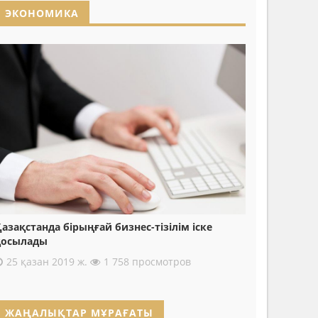
ЭКОНОМИКА
азақстанда бірыңғай бизнес-тізілім іске
қосылады
25 қазан 2019 ж.
1 758 просмотров
ЖАҢАЛЫҚТАР МҰРАҒАТЫ