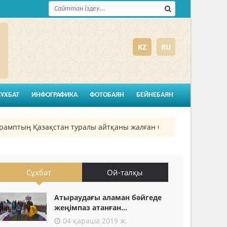
KZ
RU
СҰХБАТ
ИНФОГРАФИКА
ФОТОБАЯН
БЕЙНЕБАЯН
птың Қазақстан туралы айтқаны жалған болып шықты
26
Сұхбат
Ой-талқы
Атыраудағы аламан бәйгеде
жеңімпаз атанған...
04 қараша 2019 ж.