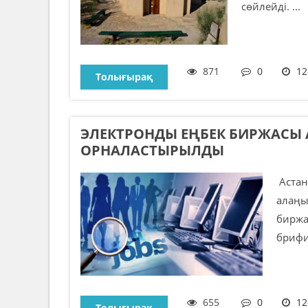
сөйлейді. ...
871
0
12
Толығырақ
ЭЛЕКТРОНДЫ ЕҢБЕК БИРЖАСЫ
ОРНАЛАСТЫРЫЛДЫ
Астан
алаңы
биржа
брифин
655
0
12
Толығырақ