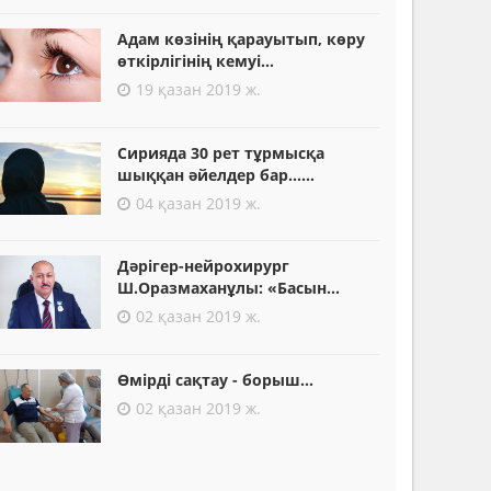
Адам көзінің қарауытып, көру
өткірлігінің кемуі...
19 қазан 2019 ж.
Сирияда 30 рет тұрмысқа
шыққан әйелдер бар......
04 қазан 2019 ж.
Дәрігер-нейрохирург
Ш.Оразмаханұлы: «Басын...
02 қазан 2019 ж.
Өмірді сақтау - борыш...
02 қазан 2019 ж.