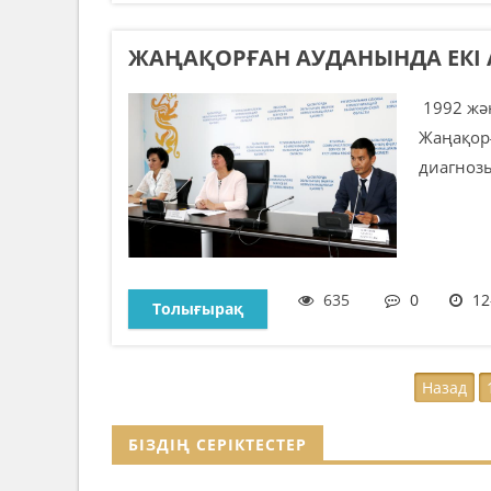
ЖАҢАҚОРҒАН АУДАНЫНДА ЕКІ
1992 жән
Жаңақор
диагнозы
635
0
12
Толығырақ
Назад
БІЗДІҢ СЕРІКТЕСТЕР