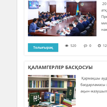
20
ат
Пр
мин
нақ
520
0
12
Толығырақ
ҚАЛАМГЕРЛЕР БАСҚОСУЫ
Қармақшы ауда
бағдарламасы 
ақын-жазушылар