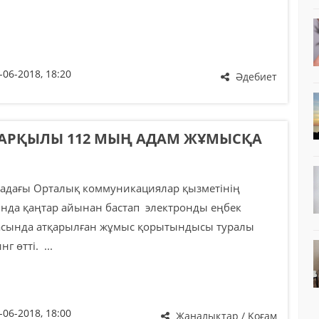
-06-2018, 18:20
Әдебиет
 АРҚЫЛЫ 112 МЫҢ АДАМ ЖҰМЫСҚА
адағы Орталық коммуникациялар қызметінің
нда қаңтар айынан бастап электронды еңбек
сында атқарылған жұмыс қорытындысы туралы
г өтті. ...
-06-2018, 18:00
Жаңалықтар / Қоғам