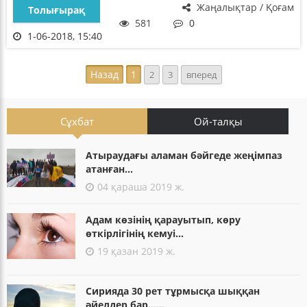
Жаңалықтар / Қоғам
Толығырақ
581
0
1-06-2018, 15:40
Назад
1
2
3
вперед
Сұхбат
Ой-талқы
Атыраудағы аламан бәйгеде жеңімпаз
атанған...
04 қараша 2019 ж.
Адам көзінің қарауытып, көру
өткірлігінің кемуі...
19 қазан 2019 ж.
Сирияда 30 рет тұрмысқа шыққан
әйелдер бар......