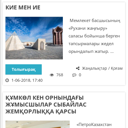
КИЕ МЕН ИЕ
Мемлекет басшысының
«Рухани жаңғыру»
саласы бойынша берген
тапсырмалары жедел
орындалып жатыр. ...
Жаңалықтар / Қоғам
Толығырақ
768
0
1-06-2018, 17:40
ҚҰМКӨЛ КЕН ОРНЫНДАҒЫ
ЖҰМЫСШЫЛАР СЫБАЙЛАС
ЖЕМҚОРЛЫҚҚА ҚАРСЫ
«ПетроКазахстан