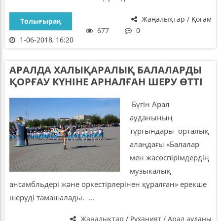
Жаңалықтар / Қоғам
Толығырақ
677
0
1-06-2018, 16:20
АРАЛДА ХАЛЫҚАРАЛЫҚ БАЛАЛАРДЫ
ҚОРҒАУ КҮНІНЕ АРНАЛҒАН ШЕРУ ӨТТІ
Бүгін Арал
ауданының
тұрғындары орталық
алаңдағы «Балалар
мен жасөспірімдердің
музыкалық
ансамбльдері және оркестірлерінен құралған» ерекше
шеруді тамашалады. ...
Жаңалықтар / Руханият / Арал ауданы