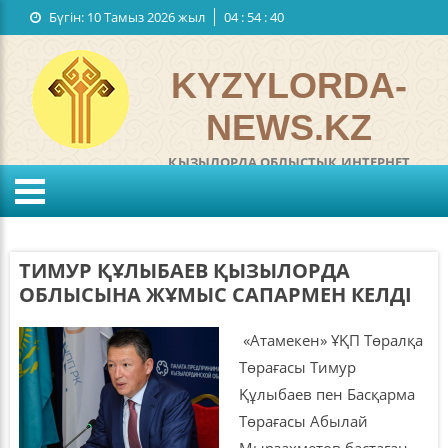
Бүгін:
10 Тамыз 2026 жыл
04
:
54
:
40
Мемлекеттiк рәміздер
Байланыстар
KYZYLORDA-
NEWS.KZ
ҚЫЗЫЛОРДА ОБЛЫСТЫҚ ИНТЕРНЕТ
ГАЗЕТІ
°C
KZ
RU
Жел:
м/с
Ылғалдылығы:
%
ТИМУР ҚҰЛЫБАЕВ ҚЫЗЫЛОРДА
Қысым:
мм
ОБЛЫСЫНА ЖҰМЫС САПАРМЕН КЕЛДІ
«Атамекен» ҰҚП Төралқа
Төрағасы Тимур
Құлыбаев пен Басқарма
Төрағасы Абылай
Мырзахметов бастаған