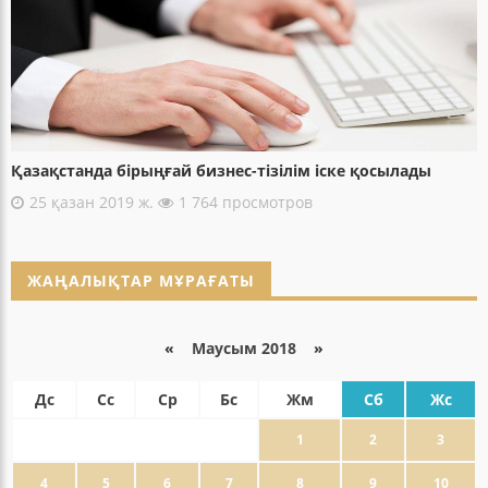
Қазақстанда бірыңғай бизнес-тізілім іске қосылады
25 қазан 2019 ж.
1 764 просмотров
ЖАҢАЛЫҚТАР МҰРАҒАТЫ
«
Маусым 2018
»
Дс
Сс
Ср
Бс
Жм
Сб
Жс
1
2
3
4
5
6
7
8
9
10