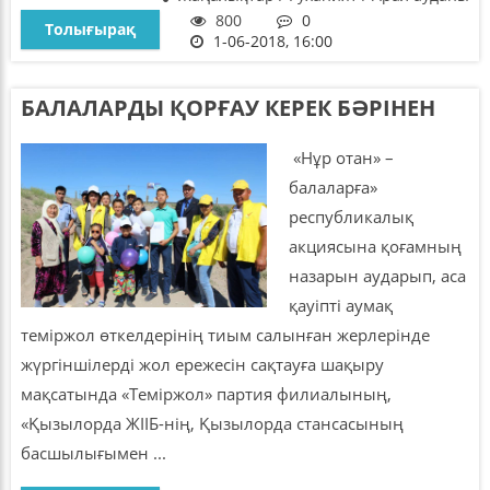
800
0
Толығырақ
1-06-2018, 16:00
БАЛАЛАРДЫ ҚОРҒАУ КЕРЕК БӘРІНЕН
«Нұр отан» –
балаларға»
республикалық
акциясына қоғамның
назарын аударып, аса
қауіпті аумақ
теміржол өткелдерінің тиым салынған жерлерінде
жүргіншілерді жол ережесін сақтауға шақыру
мақсатында «Теміржол» партия филиалының,
«Қызылорда ЖІІБ-нің, Қызылорда стансасының
басшылығымен ...