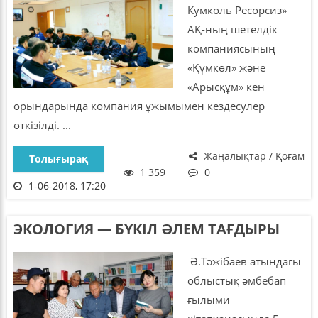
Кумколь Ресорсиз»
АҚ-ның шетелдік
компаниясының
«Құмкөл» және
«Арысқұм» кен
орындарында компания ұжымымен кездесулер
өткізілді. ...
Жаңалықтар / Қоғам
Толығырақ
1 359
0
1-06-2018, 17:20
ЭКОЛОГИЯ — БҮКІЛ ӘЛЕМ ТАҒДЫРЫ
Ә.Тәжібаев атындағы
облыстық әмбебап
ғылыми