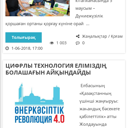
кітапханасында 5
маусым –
Дүниежүзілік
қоршаған ортаны қорғау күніне орай ...
Жаңалықтар / Қоғам
Толығырақ
1 003
0
1-06-2018, 17:00
ЦИФРЛЫ ТЕХНОЛОГИЯ ЕЛІМІЗДІҢ
БОЛАШАҒЫН АЙҚЫНДАЙДЫ
Елбасының
«Қазақстанның
үшінші жаңғыруы:
жаһандық бәсекеге
қабілеттілік» атты
Жолдауында