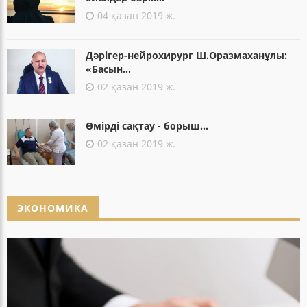
04 қазан 2019 ж.
Дәрігер-нейрохирург Ш.Оразмаханұлы:
«Басын...
02 қазан 2019 ж.
Өмірді сақтау - борыш...
02 қазан 2019 ж.
ЭКОНОМИКА