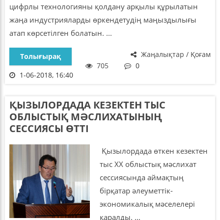
цифрлы технологияны қолдану арқылы құрылатын
жаңа индустрияларды өркендетудің маңыздылығы
атап көрсетілген болатын. ...
Жаңалықтар / Қоғам
Толығырақ
705
0
1-06-2018, 16:40
ҚЫЗЫЛОРДАДА КЕЗЕКТЕН ТЫС
ОБЛЫСТЫҚ МӘСЛИХАТЫНЫҢ
СЕССИЯСЫ ӨТТІ
Қызылордада өткен кезектен
тыс ХХ облыстық мәслихат
сессиясында аймақтың
бірқатар әлеуметтік-
экономикалық мәселелері
қаралды. ...