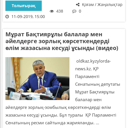
Қоғам / Жаңалықтар
Толығырақ
438
0
11-09-2019, 15:00
Мұрат Бақтиярұлы балалар мен
әйелдерге зорлық көрсеткендерді
өлім жазасына кесуді ұсынды (видео)
oldkaz.kyzylorda-
news.kz. ҚР
Парламенті
Сенатының депутаты
Мұрат Бақтиярұлы
балалар мен
әйелдерге зорлық-зомбылық көрсеткендерді өлім
жазасына кесуді ұсынды. Бұл туралы ҚР Парламенті
Сенатының ресми сайтында жарияланды. ...