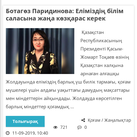
Ботагөз Паридинова: Еліміздің білім
саласына жаңа көзқарас керек
Қазақстан
Республикасының
Президенті Қасым-
Жомарт Тоқаев өзінің
Қазақстан халқына
арнаған алғашқы
Жолдауында еліміздің барлық үш билік тармағы, қоғам
мүшелері үшін алдағы уақыттағы дамудың мақсаттары
мен міндеттерін айқындады. Жолдауда көрсетілген
барлық міндеттер қоғамдық ...
Қоғам / Жаңалықтар
Толығырақ
721
0
11-09-2019, 10:40