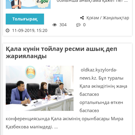
Қоғам / Жаңалықтар
Толығырақ
304
0
11-09-2019, 15:20
Қала күнін тойлау ресми ашық деп
жарияланды
oldkaz.kyzylorda-
news.kz. Бұл туралы
Қала әкімдігінің жаңа
баспасөз
орталығында өткен
баспасөз
конференциясында Қала әкімінің орынбасары Мира
Қазбекова мәлімдеді. ...