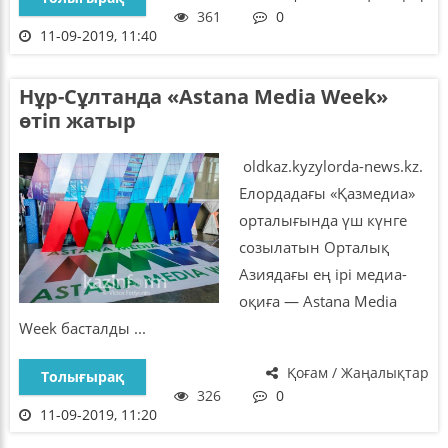
361
0
11-09-2019, 11:40
Нұр-Сұлтанда «Astana Media Week»
өтіп жатыр
oldkaz.kyzylorda-news.kz.
Елордадағы «Қазмедиа»
орталығында үш күнге
созылатын Орталық
Азиядағы ең ірі медиа-
оқиға — Astana Media
Week басталды ...
Қоғам / Жаңалықтар
Толығырақ
326
0
11-09-2019, 11:20