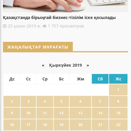
Қазақстанда бірыңғай бизнес-тізілім іске қосылады
25 қазан 2019 ж.
1 757 просмотров
ЖАҢАЛЫҚТАР МҰРАҒАТЫ
«
Қыркүйек 2019
»
Дс
Сс
Ср
Бс
Жм
Сб
Жс
1
2
3
4
5
6
7
8
9
10
11
12
13
14
15
16
17
18
19
20
21
22