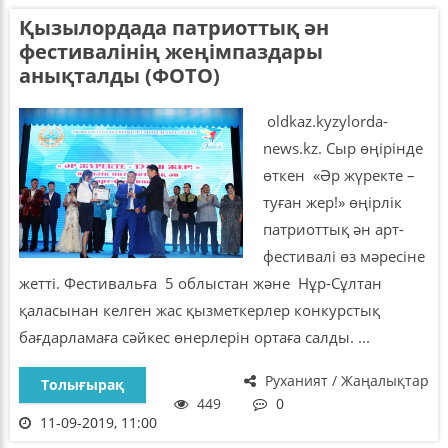
Қызылордада патриоттық ән
фестивалінің жеңімпаздары
анықталды (ФОТО)
oldkaz.kyzylorda-
news.kz. Сыр өңірінде
өткен «Әр жүректе –
туған жер!» өңірлік
патриоттық ән арт-
фестивалі өз мәресіне
жетті. Фестивальға 5 облыстан және Нұр-Сұлтан
қаласынан келген жас қызметкерлер конкурстық
бағдарламаға сәйкес өнерлерін ортаға салды. ...
Руханият / Жаңалықтар
Толығырақ
449
0
11-09-2019, 11:00