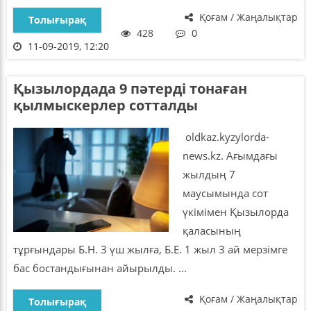
Қоғам / Жаңалықтар
Толығырақ
428
0
11-09-2019, 12:20
Қызылордада 9 пәтерді тонаған
қылмыскерлер сотталды
oldkaz.kyzylorda-
news.kz. Ағымдағы
жылдың 7
маусымында сот
үкімімен Қызылорда
қаласының
тұрғындары Б.Н. 3 үш жылға, Б.Е. 1 жыл 3 ай мерзімге
бас бостандығынан айырылды. ...
Қоғам / Жаңалықтар
Толығырақ