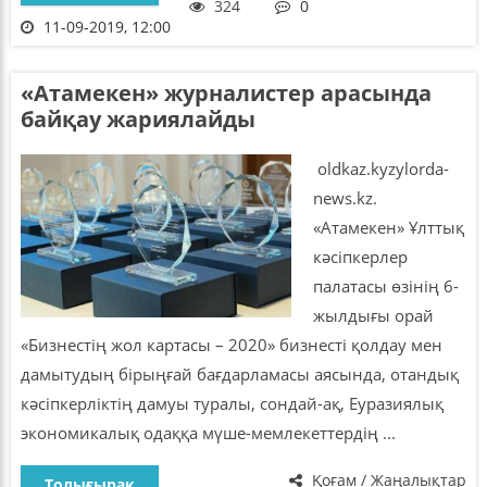
324
0
11-09-2019, 12:00
«Атамекен» журналистер арасында
байқау жариялайды
oldkaz.kyzylorda-
news.kz.
«Атамекен» Ұлттық
кәсіпкерлер
палатасы өзінің 6-
жылдығы орай
«Бизнестің жол картасы – 2020» бизнесті қолдау мен
дамытудың бірыңғай бағдарламасы аясында, отандық
кәсіпкерліктің дамуы туралы, сондай-ақ, Еуразиялық
экономикалық одаққа мүше-мемлекеттердің ...
Қоғам / Жаңалықтар
Толығырақ