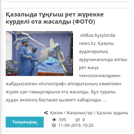
Қазалыда тұңғыш рет жүрекке
күрделі ота жасалды (ФОТО)
oldkaz.kyzylorda-
news.kz. Қазалы
ауданаралық
ауруханасында алғаш
рет жаңа
технологиялармен
жабдықталған «Ангиограф» аппаратының көмегімен
жүрек қан тамырларына ота жасалды. Бұл туралы
аудан әкімінің баспасөз қызметі хабарлады. ...
Қоғам / Жаңалықтар / Қазалы ауданы
595
0
Толығырақ
11-09-2019, 10:20