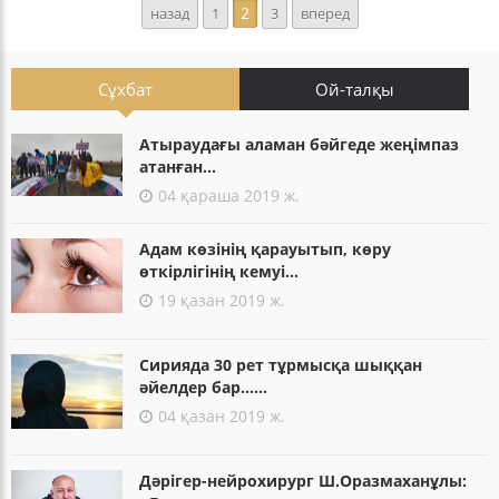
2
назад
1
3
вперед
Сұхбат
Ой-талқы
Атыраудағы аламан бәйгеде жеңімпаз
атанған...
04 қараша 2019 ж.
Адам көзінің қарауытып, көру
өткірлігінің кемуі...
19 қазан 2019 ж.
Сирияда 30 рет тұрмысқа шыққан
әйелдер бар......
04 қазан 2019 ж.
Дәрігер-нейрохирург Ш.Оразмаханұлы: