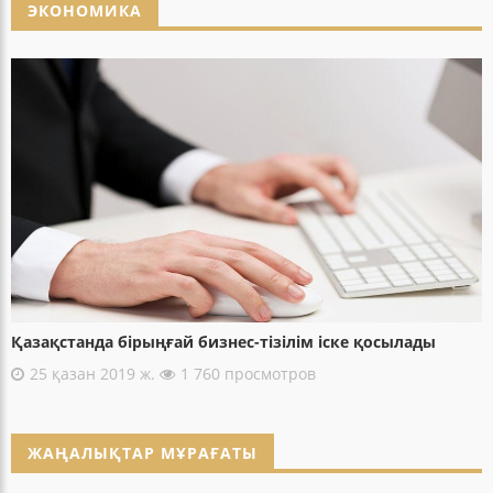
ЭКОНОМИКА
Қазақстанда бірыңғай бизнес-тізілім іске қосылады
25 қазан 2019 ж.
1 760 просмотров
ЖАҢАЛЫҚТАР МҰРАҒАТЫ