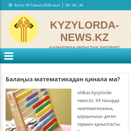
Бүгін:
09 Тамыз 2026 жыл
06
:
04
:
34
Мемлекеттiк рәміздер
Байланыстар
KYZYLORDA-
NEWS.KZ
ҚЫЗЫЛОРДА ОБЛЫСТЫҚ ИНТЕРНЕТ
ГАЗЕТІ
°C
KZ
RU
Жел:
м/с
Ылғалдылығы:
%
Балаңыз математикадан қинала ма?
Қысым:
мм
oldkaz.kyzylorda-
news.kz. ХХ ғасырда
«математикалық
қорқыныш» деген
термин қалыптасты.