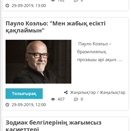
29-09-2019, 13:00
Пауло Коэльо: "Мен жабық есікті
қақпаймын"
Пауло Коэльо –
бразилиялық
прозашы әрі ақын. ...
Жаңалықтар / Жаңалықтар
Толығырақ
407
0
29-09-2019, 12:00
Зодиак белгілерінің жағымсыз
қасиеттері