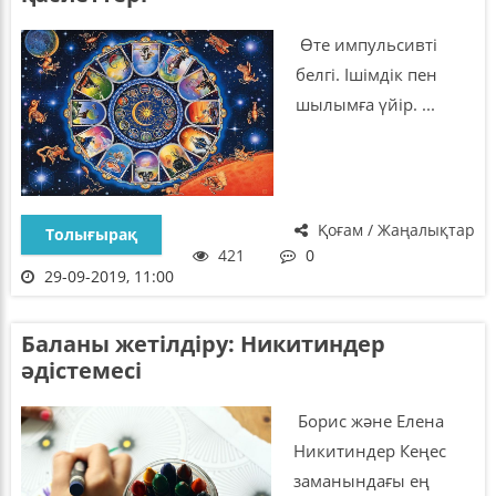
Өте импульсивті
белгі. Ішімдік пен
шылымға үйір. ...
Қоғам / Жаңалықтар
Толығырақ
421
0
29-09-2019, 11:00
Баланы жетілдіру: Никитиндер
әдістемесі
Борис және Елена
Никитиндер Кеңес
заманындағы ең