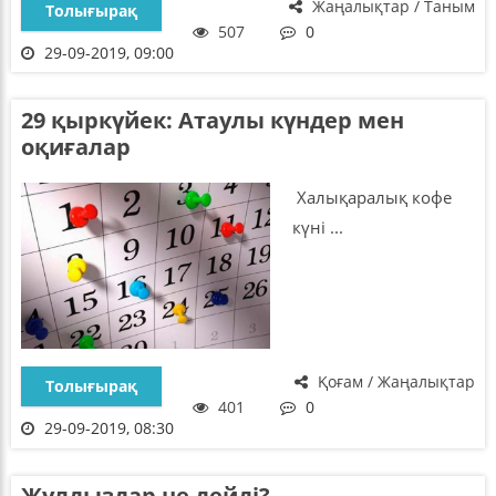
Жаңалықтар / Таным
Толығырақ
507
0
29-09-2019, 09:00
29 қыркүйек: Атаулы күндер мен
оқиғалар
Халықаралық кофе
күні ...
Қоғам / Жаңалықтар
Толығырақ
401
0
29-09-2019, 08:30
Жұлдыздар не дейді?