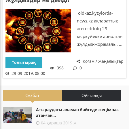
oldkaz.kyzylorda-
news.kz ақпараттық
агенттігінің 29
қыркүйекке арналған
жұлдыз-жорамалы. ...
Қоғам / Жаңалықтар
Толығырақ
398
0
29-09-2019, 08:00
Сұхбат
Ой-талқы
Атыраудағы аламан бәйгеде жеңімпаз
атанған...
04 қараша 2019 ж.