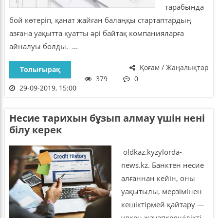
тарабында
бой көтеріп, қанат жайған балаңқы стартаптардың
азғана уақытта қуатты әрі байтақ компанияларға
айналуы болды. ...
Қоғам / Жаңалықтар
Толығырақ
379
0
29-09-2019, 15:00
Несие тарихын бұзып алмау үшін нені
білу керек
oldkaz.kyzylorda-
news.kz. Банктен несие
алғаннан кейін, оны
уақытылы, мерзімінен
кешіктірмей қайтару —
үлкен жауапкершілікті