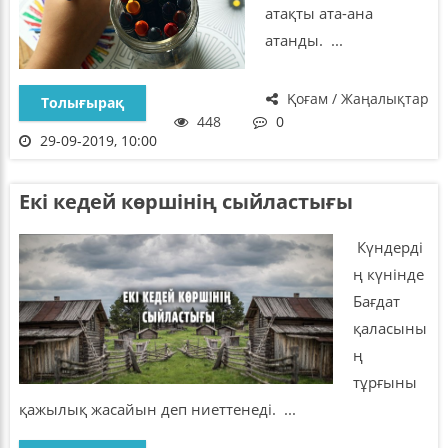
атақты ата-ана
атанды. ...
Қоғам / Жаңалықтар
Толығырақ
448
0
29-09-2019, 10:00
Екі кедей көршінің сыйластығы
Күндерді
ң күнінде
Бағдат
қаласыны
ң
тұрғыны
қажылық жасайын деп ниеттенеді. ...