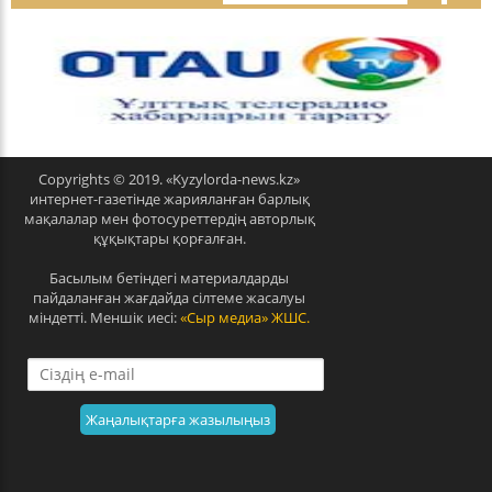
p
n
r
e
e
x
v
t
Copyrights © 2019. «Kyzylorda-news.kz»
интернет-газетінде жарияланған барлық
мақалалар мен фотосуреттердің авторлық
құқықтары қорғалған.
Басылым бетіндегі материалдарды
пайдаланған жағдайда сілтеме жасалуы
міндетті. Меншік иесі:
«Сыр медиа» ЖШС.