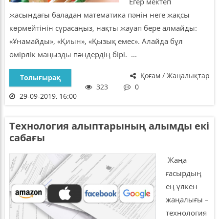
Егер мектеп
жасындағы баладан математика пәнін неге жақсы
көрмейтінін сұрасаңыз, нақты жауап бере алмайды:
«Ұнамайды», «Қиын», «Қызық емес». Алайда бұл
өмірлік маңызды пәндердің бірі. ...
Қоғам / Жаңалықтар
Толығырақ
323
0
29-09-2019, 16:00
Технология алыптарының алымды екі
сабағы
Жаңа
ғасырдың
ең үлкен
жаңалығы –
технология