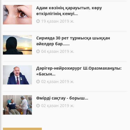
Адам көзінің қарауытып, көру
өткірлігінің кемуі...
19 қазан 2019 ж.
Сирияда 30 рет тұрмысқа шыққан
әйелдер бар......
04 қазан 2019 ж.
Дәрігер-нейрохирург Ш.Оразмаханұлы:
«Басын...
02 қазан 2019 ж.
Өмірді сақтау - борыш...
02 қазан 2019 ж.