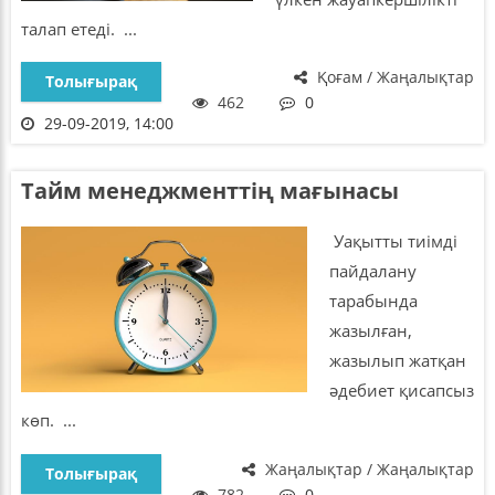
талап етеді. ...
Қоғам / Жаңалықтар
Толығырақ
462
0
29-09-2019, 14:00
Тайм менеджменттің мағынасы
Уақытты тиімді
пайдалану
тарабында
жазылған,
жазылып жатқан
әдебиет қисапсыз
көп. ...
Жаңалықтар / Жаңалықтар
Толығырақ
782
0