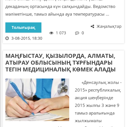
декаданың ортасында күн салқындайды. Ведомство
мәліметінше, тамыз айында ауа температурасы ...
Жаңалықтар
Толығырақ
1 073
0
3-08-2015, 18:30
МАҢҒЫСТАУ, ҚЫЗЫЛОРДА, АЛМАТЫ,
АТЫРАУ ОБЛЫСЫНЫҢ ТҰРҒЫНДАРЫ
ТЕГІН МЕДИЦИНАЛЫҚ КӨМЕК АЛАДЫ
«Денсаулық жолы -
2015» республикалық
акция шеңберінде
2015 жылғы 3 және 9
тамыз аралығында
жылжымалы