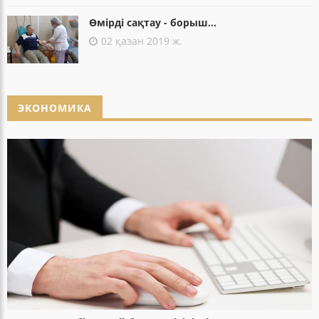
Өмірді сақтау - борыш...
02 қазан 2019 ж.
ЭКОНОМИКА