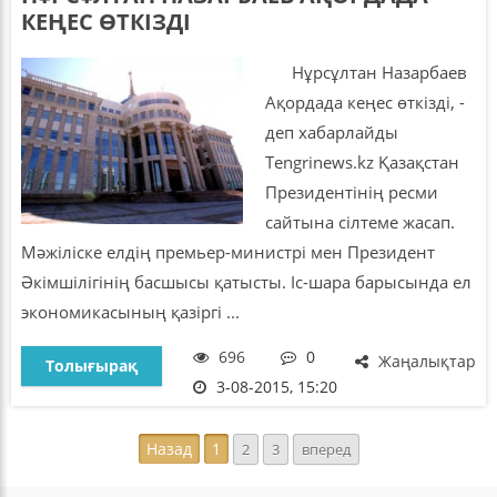
КЕҢЕС ӨТКІЗДІ
Нұрсұлтан Назарбаев
Ақордада кеңес өткізді, -
деп хабарлайды
Tengrinews.kz Қазақстан
Президентінің ресми
сайтына сілтеме жасап.
Мәжіліске елдің премьер-министрі мен Президент
Әкімшілігінің басшысы қатысты. Іс-шара барысында ел
экономикасының қазіргі ...
696
0
Жаңалықтар
Толығырақ
3-08-2015, 15:20
Назад
1
2
3
вперед