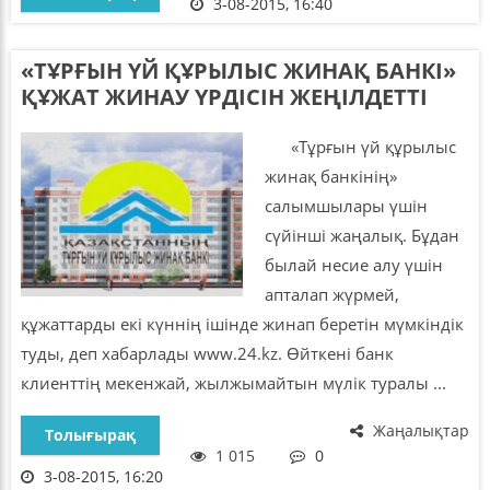
3-08-2015, 16:40
«ТҰРҒЫН ҮЙ ҚҰРЫЛЫС ЖИНАҚ БАНКІ»
ҚҰЖАТ ЖИНАУ ҮРДІСІН ЖЕҢІЛДЕТТІ
«Тұрғын үй құрылыс
жинақ банкінің»
салымшылары үшін
сүйінші жаңалық. Бұдан
былай несие алу үшін
апталап жүрмей,
құжаттарды екі күннің ішінде жинап беретін мүмкіндік
туды, деп хабарлады www.24.kz. Өйткені банк
клиенттің мекенжай, жылжымайтын мүлік туралы ...
Жаңалықтар
Толығырақ
1 015
0
3-08-2015, 16:20