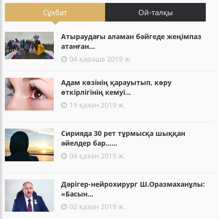
Сұхбат
Ой-талқы
Атыраудағы аламан бәйгеде жеңімпаз
атанған...
04 қараша 2019 ж.
Адам көзінің қарауытып, көру
өткірлігінің кемуі...
19 қазан 2019 ж.
Сирияда 30 рет тұрмысқа шыққан
әйелдер бар......
04 қазан 2019 ж.
Дәрігер-нейрохирург Ш.Оразмаханұлы:
«Басын...
02 қазан 2019 ж.