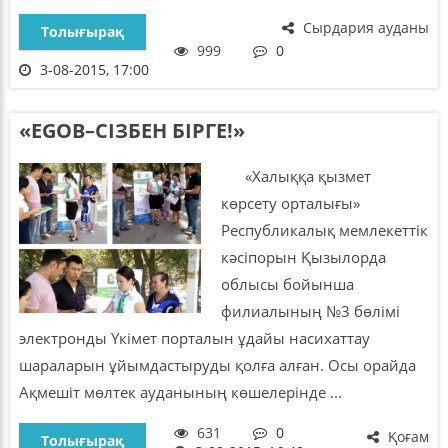
Сырдария ауданы
Толығырақ
999
0
3-08-2015, 17:00
«EGOB–СІЗБЕН БІРГЕ!»
«Халыққа қызмет
көрсету орталығы»
Республикалық мемлекеттік
кәсіпорын Қызылорда
облысы бойынша
филиалының №3 бөлімі
электронды Үкімет порталын ұдайы насихаттау
шараларын ұйымдастыруды қолға алған. Осы орайда
Ақмешіт мөлтек ауданының көшелерінде ...
631
0
Қоғам
Толығырақ