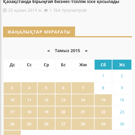
Қазақстанда бірыңғай бизнес-тізілім іске қосылады
25 қазан 2019 ж.
1 764 просмотров
ЖАҢАЛЫҚТАР МҰРАҒАТЫ
«
Тамыз 2015
»
Дс
Сс
Ср
Бс
Жм
Сб
Жс
1
2
3
4
5
6
7
8
9
10
11
12
13
14
15
16
17
18
19
20
21
22
23
24
25
26
27
28
29
30