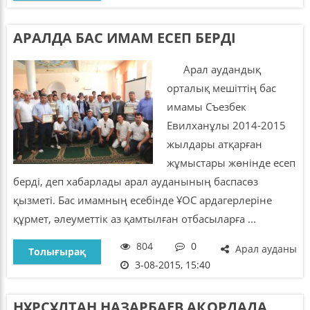
АРАЛДА БАС ИМАМ ЕСЕП БЕРДІ
Арал аудандық
орталық мешіттің бас
имамы Съезбек
Евилханұлы 2014-2015
жылдары атқарған
жұмыстары жөнінде есеп
берді, деп хабарлады арал ауданының баспасөз
қызметі. Бас имамның есебінде ҰОС ардагерлеріне
құрмет, әлеуметтік аз қамтылған отбасыларға ...
804
0
Арал ауданы
Толығырақ
3-08-2015, 15:40
НҰРСҰЛТАН НАЗАРБАЕВ АҚОРДАДА