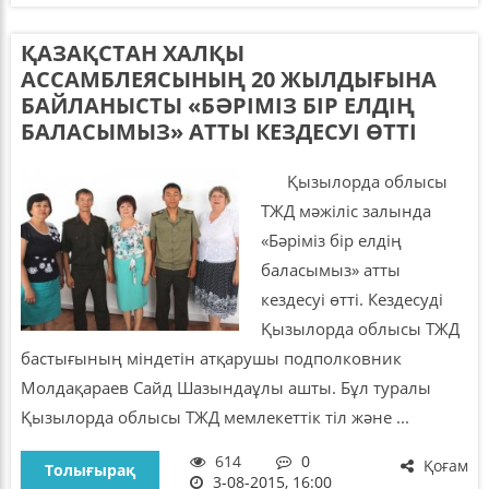
ҚАЗАҚСТАН ХАЛҚЫ
АССАМБЛЕЯСЫНЫҢ 20 ЖЫЛДЫҒЫНА
БАЙЛАНЫСТЫ «БӘРІМІЗ БІР ЕЛДІҢ
БАЛАСЫМЫЗ» АТТЫ КЕЗДЕСУІ ӨТТІ
Қызылорда облысы
ТЖД мәжіліс залында
«Бәріміз бір елдің
баласымыз» атты
кездесуі өтті. Кездесуді
Қызылорда облысы ТЖД
бастығының міндетін атқарушы подполковник
Молдақараев Сайд Шазындаұлы ашты. Бұл туралы
Қызылорда облысы ТЖД мемлекеттік тіл және ...
614
0
Қоғам
Толығырақ
3-08-2015, 16:00