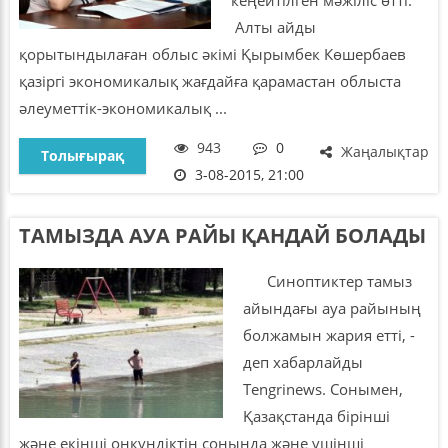
Алты айды
қорытындылаған облыс әкімі Қырымбек Көшербаев
қазіргі экономикалық жағдайға қарамастан облыста
әлеуметтік-экономикалық ...
943
0
Жаңалықтар
Толығырақ
3-08-2015, 21:00
ТАМЫЗДА АУА РАЙЫ ҚАНДАЙ БОЛАДЫ
Синоптиктер тамыз
айындағы ауа райының
болжамын жария етті, -
деп хабарлайды
Tengrinews. Сонымен,
Қазақстанда бірінші
және екінші онкүндіктің соңында және үшінші