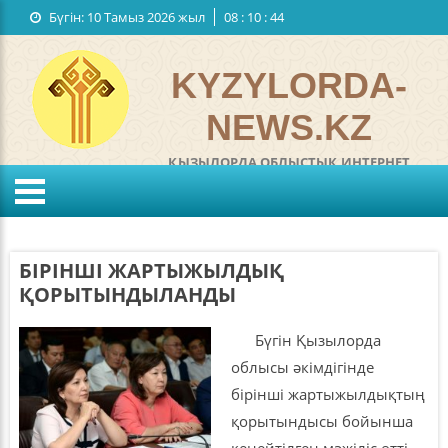
Бүгін:
10 Тамыз 2026 жыл
08
:
10
:
44
Мемлекеттiк рәміздер
Байланыстар
KYZYLORDA-
NEWS.KZ
ҚЫЗЫЛОРДА ОБЛЫСТЫҚ ИНТЕРНЕТ
ГАЗЕТІ
°C
KZ
RU
Жел:
м/с
Ылғалдылығы:
%
БІРІНШІ ЖАРТЫЖЫЛДЫҚ
Қысым:
мм
ҚОРЫТЫНДЫЛАНДЫ
Бүгін Қызылорда
облысы әкімдігінде
бірінші жартыжылдықтың
қорытындысы бойынша
кеңейтілген мәжіліс өтті.