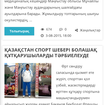
медициналық кешеңдер Маңғыстау облысы Мұнайлы
және Маңғыстау аудандарының шалғайдағы
ауылдарына барады. Жұмылдыру топтарының шығуы
окулистердің, ...
674
0
Жаңалықтар
Толығырақ
3-08-2015, 18:00
ҚАЗАҚСТАН СПОРТ ШЕБЕРІ БОЛАШАҚ
ҚҰТҚАРУШЫЛАРДЫ ТӘРБИЕЛЕУДЕ
Өрт сөндіру
саласында қызмет ете
жүріп, спорттан қол
үзбей, жасөспірімдерді
өрттен құтқару спортына
машықтандырумен
айналысып жүрген азамат Бакенов Бекболат Өтеуұлы.