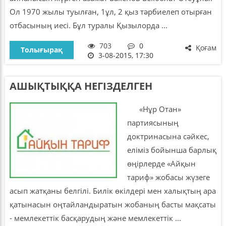
Ол 1970 жылы туылған, 1ұл, 2 қыз тәрбиелеп отырған
отбасының иесі. Бұл туралы Қызылорда ...
703
0
Қоғам
Толығырақ
3-08-2015, 17:30
АШЫҚТЫҚҚА НЕГІЗДЕЛГЕН
«Нұр Отан»
партиясының
доктринасына сәйкес,
еліміз бойынша барлық
өңірлерде «Айқын
тариф» жобасы жүзеге
асып жатқаны белгілі. Билік өкілдері мен халықтың ара
қатынасын оңтайландыратын жобаның басты мақсаты
- мемлекеттік басқарудың және мемлекеттік ...