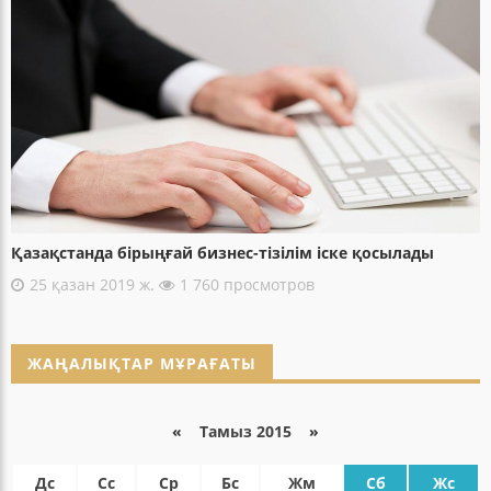
Қазақстанда бірыңғай бизнес-тізілім іске қосылады
25 қазан 2019 ж.
1 760 просмотров
ЖАҢАЛЫҚТАР МҰРАҒАТЫ
«
Тамыз 2015
»
Дс
Сс
Ср
Бс
Жм
Сб
Жс