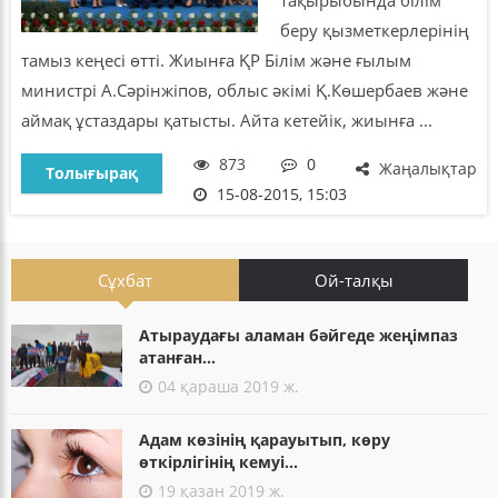
беру қызметкерлерінің
тамыз кеңесі өтті. Жиынға ҚР Білім және ғылым
министрі А.Сәрінжіпов, облыс әкімі Қ.Көшербаев және
аймақ ұстаздары қатысты. Айта кетейік, жиынға ...
873
0
Жаңалықтар
Толығырақ
15-08-2015, 15:03
Сұхбат
Ой-талқы
Атыраудағы аламан бәйгеде жеңімпаз
атанған...
04 қараша 2019 ж.
Адам көзінің қарауытып, көру
өткірлігінің кемуі...
19 қазан 2019 ж.