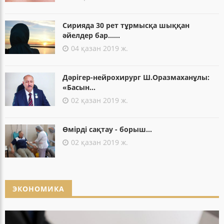
Сирияда 30 рет тұрмысқа шыққан
әйелдер бар......
04 қазан 2019 ж.
Дәрігер-нейрохирург Ш.Оразмаханұлы:
«Басын...
02 қазан 2019 ж.
Өмірді сақтау - борыш...
02 қазан 2019 ж.
ЭКОНОМИКА