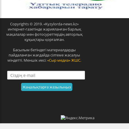
v
t
Copyrights © 2019. «Kyzylorda-news.kz»
интернет-газетінде жарияланған барлық
мақалалар мен фотосуреттердің авторлық
құқықтары қорғалған.
Басылым бетіндегі материалдарды
пайдаланған жағдайда сілтеме жасалуы
міндетті. Меншік иесі:
«Сыр медиа» ЖШС.