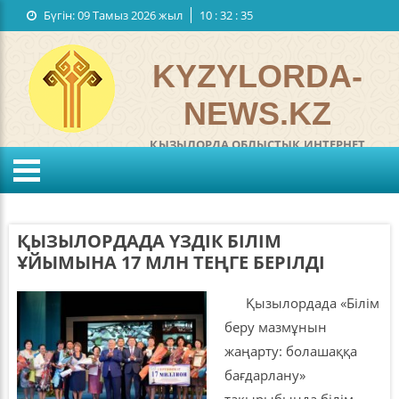
Бүгін:
09 Тамыз 2026 жыл
10
:
32
:
36
Мемлекеттiк рәміздер
Байланыстар
KYZYLORDA-
NEWS.KZ
ҚЫЗЫЛОРДА ОБЛЫСТЫҚ ИНТЕРНЕТ
ГАЗЕТІ
°C
KZ
RU
Жел:
м/с
Ылғалдылығы:
%
ҚЫЗЫЛОРДАДА ҮЗДІК БІЛІМ
Қысым:
мм
ҰЙЫМЫНА 17 МЛН ТЕҢГЕ БЕРІЛДІ
Қызылордада «Білім
беру мазмұнын
жаңарту: болашаққа
бағдарлану»
тақырыбында білім