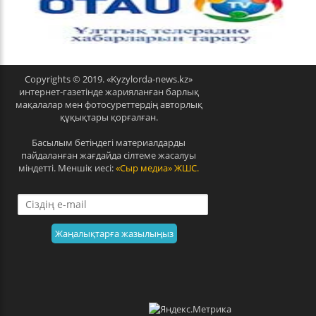
e
x
v
t
Copyrights © 2019. «Kyzylorda-news.kz»
интернет-газетінде жарияланған барлық
мақалалар мен фотосуреттердің авторлық
құқықтары қорғалған.
Басылым бетіндегі материалдарды
пайдаланған жағдайда сілтеме жасалуы
міндетті. Меншік иесі:
«Сыр медиа» ЖШС.