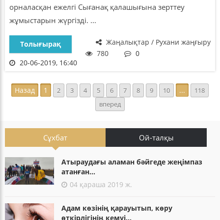
орналасқан ежелгі Сығанақ қалашығына зерттеу
жұмыстарын жүргізді. ...
Жаңалықтар / Рухани жаңғыру
Толығырақ
780
0
20-06-2019, 16:40
Назад
1
...
2
3
4
5
6
7
8
9
10
118
вперед
Сұхбат
Ой-талқы
Атыраудағы аламан бәйгеде жеңімпаз
атанған...
04 қараша 2019 ж.
Адам көзінің қарауытып, көру
өткірлігінің кемуі...