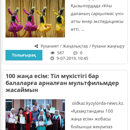
Қызылордада «Ұлы
даланың сарқылмас үні»
атты өнер экспедициясы
өтті. ...
Руханият / Жаңалықтар / Рухани жаңғыру
587
0
Толығырақ
9-07-2019, 10:45
100 жаңа есім: Тіл мүкістігі бар
балаларға арналған мультфильмдер
жасаймын
oldkaz.kyzylorda-news.kz.
«Қазақстандағы 100
жаңа есім» жобасы
бойынша жеңімпаз