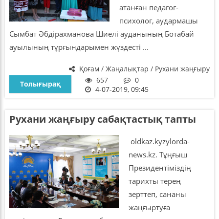
атанған педагог-
психолог, аудармашы
Сымбат Әбдірахманова Шиелі ауданының Ботабай
ауылының тұрғындарымен жүздесті ...
Қоғам / Жаңалықтар / Рухани жаңғыру
657
0
Толығырақ
4-07-2019, 09:45
Рухани жаңғыру сабақтастық тапты
oldkaz.kyzylorda-
news.kz. Тұңғыш
Президентіміздің
тарихты терең
зерттеп, сананы
жаңғыртуға