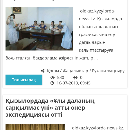
oldkaz.kyzylorda-
news.kz. Қызылорда
облысында латын
графикасына өту
дағдыларын
қалыптастыруға
бағытталған бағдарлама әзірленіп жатыр ...
Қоғам / Жаңалықтар / Рухани жаңғыру
530
0
Толығырақ
16-07-2019, 09:45
Қызылордада «Ұлы даланың
сарқылмас үні» атты өнер
экспедициясы өтті
oldkaz.kyzylorda-news.kz.