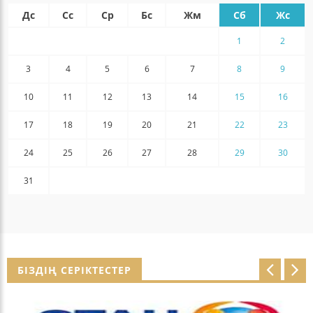
Дс
Сс
Ср
Бс
Жм
Сб
Жс
1
2
3
4
5
6
7
8
9
10
11
12
13
14
15
16
17
18
19
20
21
22
23
24
25
26
27
28
29
30
31
БІЗДІҢ СЕРІКТЕСТЕР
p
n
r
e