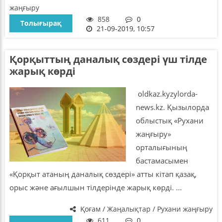
жаңғыру
858
0
Толығырақ
21-09-2019, 10:57
Қорқыттың даналық сөздері үш тілде
жарық көрді
oldkaz.kyzylorda-
news.kz. Қызылорда
облыстық «Рухани
жаңғыру»
орталығының
бастамасымен
«Қорқыт атаның даналық сөздері» атты кітап қазақ,
орыс және ағылшын тілдерінде жарық көрді. ...
Қоғам / Жаңалықтар / Рухани жаңғыру
611
0