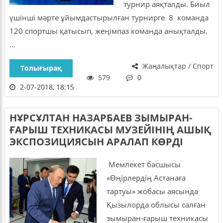
турнир аяқталды. Биыл
үшінші мәрте ұйымдастырылған турнирге 8 команда
120 спортшы қатысып, жеңімпаз команда анықталды.
...
Жаңалықтар / Спорт
Толығырақ
579
0
2-07-2018, 18:15
НҰРСҰЛТАН НАЗАРБАЕВ ЗЫМЫРАН-
ҒАРЫШ ТЕХНИКАСЫ МУЗЕЙІНІҢ АШЫҚ
ЭКСПОЗИЦИЯСЫН АРАЛАП КӨРДІ
Мемлекет басшысы
«Өңірлердің Астанаға
тартуы» жобасы аясында
Қызылорда облысы салған
зымыран-ғарыш техникасы