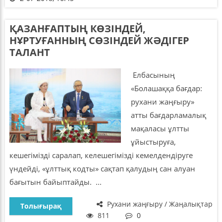
ҚАЗАНҒАПТЫҢ КӨЗІНДЕЙ,
НҰРТУҒАННЫҢ СӨЗІНДЕЙ ЖӘДІГЕР
ТАЛАНТ
Елбасының
«Болашаққа бағдар:
рухани жаңғыру»
атты бағдарламалық
мақаласы ұлтты
ұйыстыруға,
кешегімізді саралап, келешегімізді кемелдендіруге
үндейді, «ұлттық кодты» сақтап қалудың сан алуан
бағытын байыптайды. ...
Рухани жаңғыру / Жаңалықтар
Толығырақ
811
0