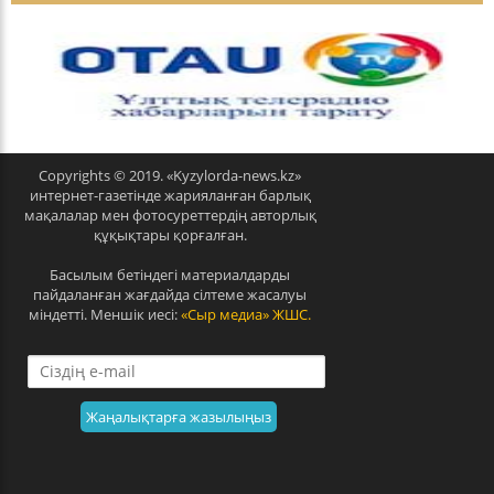
p
n
r
e
e
x
v
t
Copyrights © 2019. «Kyzylorda-news.kz»
интернет-газетінде жарияланған барлық
мақалалар мен фотосуреттердің авторлық
құқықтары қорғалған.
Басылым бетіндегі материалдарды
пайдаланған жағдайда сілтеме жасалуы
міндетті. Меншік иесі:
«Сыр медиа» ЖШС.