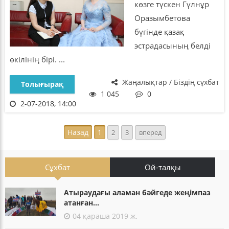
көзге түскен Гүлнұр
Оразымбетова
бүгінде қазақ
эстрадасының белді
өкілінің бірі. ...
Жаңалықтар / Біздің сұхбат
Толығырақ
1 045
0
2-07-2018, 14:00
Назад
1
2
3
вперед
Сұхбат
Ой-талқы
Атыраудағы аламан бәйгеде жеңімпаз
атанған...
04 қараша 2019 ж.