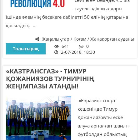
тәуелсіздік жылдары
ішінде әлемнің бәсекеге қабілетті 50 елінің қатарына
қосылдық. ...
Жаңалықтар / Қоғам / Жаңақорған ауданы
641
0
Толығырақ
2-07-2018, 18:30
«КАЗТРАНСГАЗ» - ТИМУР
ҚОЖАНИЯЗОВ ТУРНИРІНІҢ
ЖЕҢІМПАЗЫ АТАНДЫ!
«Евразия» спорт
кешенінде Тимур
Қожаниязовты еске
алуға арналған шағын-
футболдан облыстық