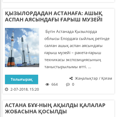
ҚЫЗЫЛОРДАДАН АСТАНАҒА: АШЫҚ
АСПАН АЯСЫНДАҒЫ ҒАРЫШ МУЗЕЙІ
Бүгін Астанада Қызылорда
облысы Елордаға сыйлық ретінде
салған ашық аспан аясындағы
ғарыш музейі – ракета-ғарыш
техникасы экспозициясының
таныстырылымы өтті. ...
Жаңалықтар / Қоғам
Толығырақ
664
0
2-07-2018, 15:20
АСТАНА БҰҰ-НЫҢ АҚЫЛДЫ ҚАЛАЛАР
ЖОБАСЫНА ҚОСЫЛДЫ