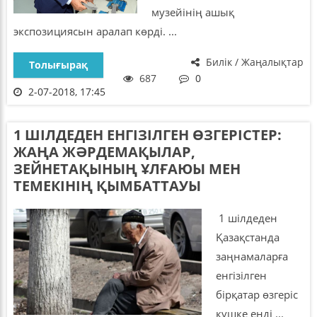
музейінің ашық
экспозициясын аралап көрді. ...
Билік / Жаңалықтар
Толығырақ
687
0
2-07-2018, 17:45
1 ШІЛДЕДЕН ЕНГІЗІЛГЕН ӨЗГЕРІСТЕР:
ЖАҢА ЖӘРДЕМАҚЫЛАР,
ЗЕЙНЕТАҚЫНЫҢ ҰЛҒАЮЫ МЕН
ТЕМЕКІНІҢ ҚЫМБАТТАУЫ
1 шілдеден
Қазақстанда
заңнамаларға
енгізілген
бірқатар өзгеріс
күшке енді ...