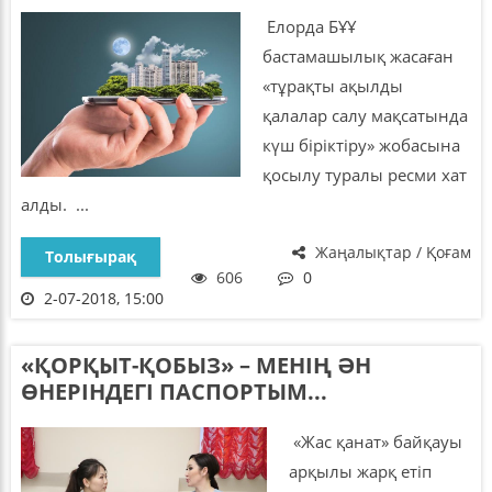
Елорда БҰҰ
бастамашылық жасаған
«тұрақты ақылды
қалалар салу мақсатында
күш біріктіру» жобасына
қосылу туралы ресми хат
алды. ...
Жаңалықтар / Қоғам
Толығырақ
606
0
2-07-2018, 15:00
«ҚОРҚЫТ-ҚОБЫЗ» – МЕНІҢ ӘН
ӨНЕРІНДЕГІ ПАСПОРТЫМ...
«Жас қанат» байқауы
арқылы жарқ етіп