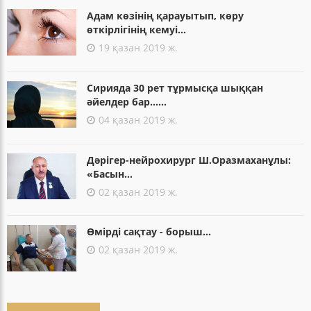
Адам көзінің қарауытып, көру
өткірлігінің кемуі...
19 қазан 2019 ж.
Сирияда 30 рет тұрмысқа шыққан
әйелдер бар......
04 қазан 2019 ж.
Дәрігер-нейрохирург Ш.Оразмаханұлы:
«Басын...
02 қазан 2019 ж.
Өмірді сақтау - борыш...
02 қазан 2019 ж.