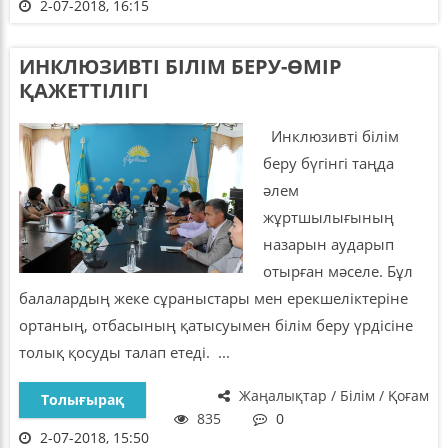
2-07-2018, 16:15
ИНКЛЮЗИВТІ БІЛІМ БЕРУ-ӨМІР
ҚАЖЕТТІЛІГІ
Инклюзивті білім
беру бүгінгі таңда
әлем
жұртшылығының
назарын аударып
отырған мәселе. Бұл
балалардың жеке сұраныстары мен ерекшеліктеріне
ортаның, отбасының қатысуымен білім беру үрдісіне
толық қосуды талап етеді. ...
Жаңалықтар / Білім / Қоғам
Толығырақ
835
0
2-07-2018, 15:50