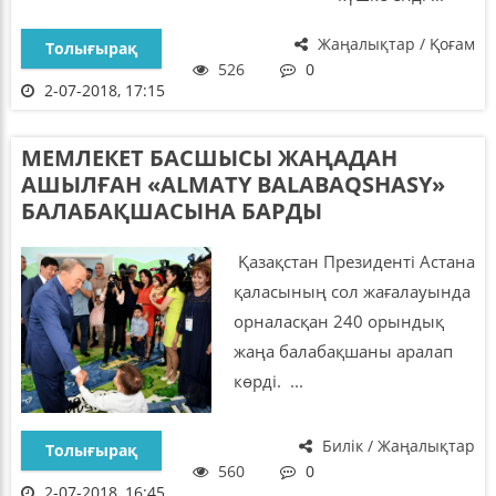
Жаңалықтар / Қоғам
Толығырақ
526
0
2-07-2018, 17:15
МЕМЛЕКЕТ БАСШЫСЫ ЖАҢАДАН
АШЫЛҒАН «ALMATY BALABAQSHASY»
БАЛАБАҚШАСЫНА БАРДЫ
Қазақстан Президенті Астана
қаласының сол жағалауында
орналасқан 240 орындық
жаңа балабақшаны аралап
көрді. ...
Билік / Жаңалықтар
Толығырақ
560
0
2-07-2018, 16:45