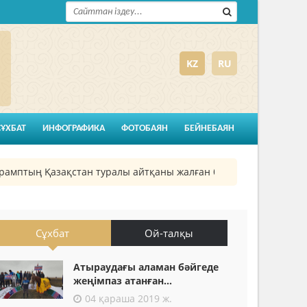
KZ
RU
СҰХБАТ
ИНФОГРАФИКА
ФОТОБАЯН
БЕЙНЕБАЯН
тың Қазақстан туралы айтқаны жалған болып шықты
26
Сұхбат
Ой-талқы
Атыраудағы аламан бәйгеде
жеңімпаз атанған...
04 қараша 2019 ж.