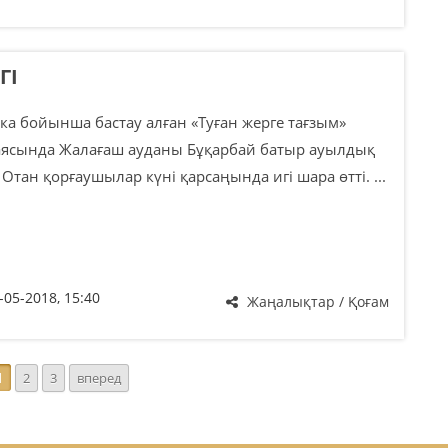
ГІ
а бойынша бастау алған «Туған жерге тағзым»
аясында Жалағаш ауданы Бұқарбай батыр ауылдық
 Отан қорғаушылар күні қарсаңында игі шара өтті. ...
-05-2018, 15:40
Жаңалықтар / Қоғам
1
2
3
вперед