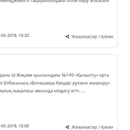
 менеджмент» тақырыбындағы білім беру жобасын
-05-2018, 16:20
Жаңалықтар / Қоғам
даны Ы.Жақаев ауылындағы №149 «Қызылту» орта
де Елбасының «Болашаққа бағдар: рухани жаңғыру»
алық мақаласы аясында кездесу өтті. ...
-05-2018, 16:00
Жаңалықтар / Қоғам