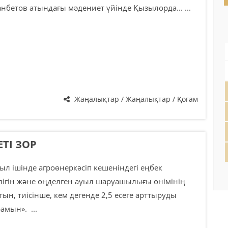
анбетов атындағы мәдениет үйінде Қызылорда... ...
Жаңалықтар / Жаңалықтар / Қоғам
ТІ ЗОР
ыл ішінде агроөнеркәсіп кешеніндегі еңбек
лігін және өңделген ауыл шаруашылығы өнімінің
тын, тиісінше, кем дегенде 2,5 есеге арттыруды
амын». ...