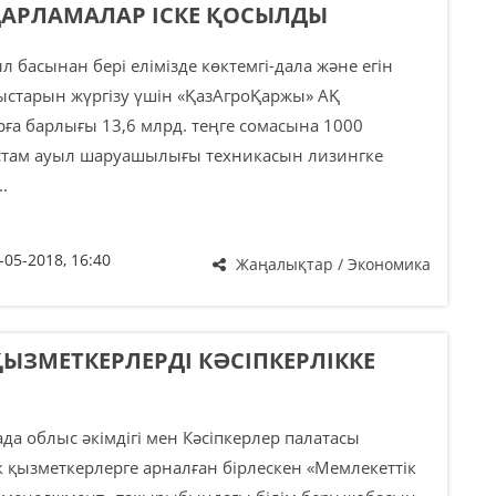
ДАРЛАМАЛАР ІСКЕ ҚОСЫЛДЫ
 басынан бері елімізде көктемгі-дала және егін
старын жүргізу үшін «ҚазАгроҚаржы» АҚ
ға барлығы 13,6 млрд. теңге сомасына 1000
астам ауыл шаруашылығы техникасын лизингке
..
-05-2018, 16:40
Жаңалықтар / Экономика
ЫЗМЕТКЕРЛЕРДІ КӘСІПКЕРЛІККЕ
а облыс әкімдігі мен Кәсіпкерлер палатасы
к қызметкерлерге арналған бірлескен «Мемлекеттік