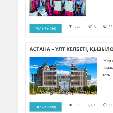
586
0
11
Толығырақ
АСТАНА – ҰЛТ КЕЛБЕТІ, ҚЫЗЫЛО
Жер ж
парақ
ежелг
669
0
11
Толығырақ