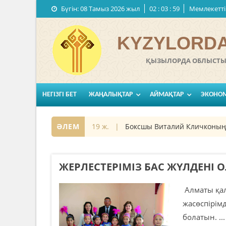
Бүгін:
08 Тамыз 2026 жыл
02
:
04
:
00
Мемлекеттi
KYZYLORDA
ҚЫЗЫЛОРДА ОБЛЫСТЫҚ
НЕГІЗГІ БЕТ
ЖАҢАЛЫҚТАР
АЙМАҚТАР
ЭКОНО
ы
07 қараша 2019 ж. |
ӘЛЕМ
Боксшы Виталий Кличконың үсті
ЖЕРЛЕСТЕРІМІЗ БАС ЖҮЛДЕНІ
Алматы қал
жасөспірім
болатын. ...