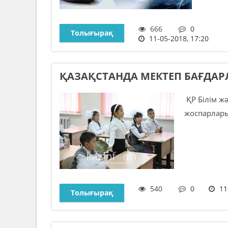
666
0
Толығырақ
11-05-2018, 17:20
ҚАЗАҚСТАНДА МЕКТЕП БАҒДАР
ҚР Білім ж
жоспарларын
540
0
11
Толығырақ