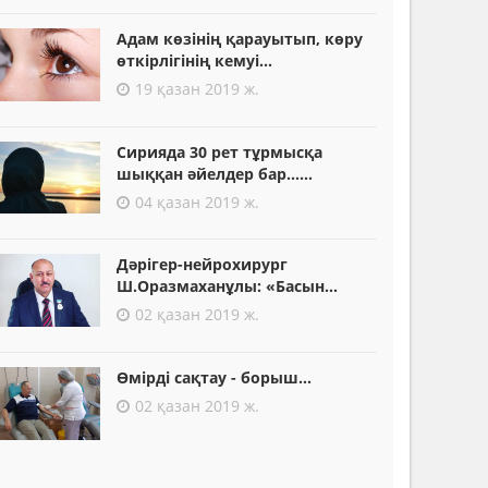
Адам көзінің қарауытып, көру
өткірлігінің кемуі...
19 қазан 2019 ж.
Сирияда 30 рет тұрмысқа
шыққан әйелдер бар......
04 қазан 2019 ж.
Дәрігер-нейрохирург
Ш.Оразмаханұлы: «Басын...
02 қазан 2019 ж.
Өмірді сақтау - борыш...
02 қазан 2019 ж.