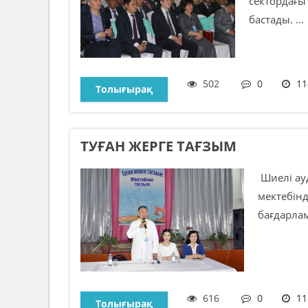
сектордағы
бастады. ...
502
0
11
Толығырақ
ТУҒАН ЖЕРГЕ ТАҒЗЫМ
Шиелі ау
мектебін
бағдарлам
616
0
11
Толығырақ