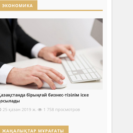
ЭКОНОМИКА
азақстанда бірыңғай бизнес-тізілім іске
қосылады
25 қазан 2019 ж.
1 758 просмотров
ЖАҢАЛЫҚТАР МҰРАҒАТЫ