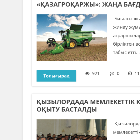
«ҚАЗАГРОҚАРЖЫ»: ЖАҢА БАҒ
Биылғы жыл
жинау жұмы
аграршылар
бірліктен 
табыс етті. .
921
0
11
Толығырақ
ҚЫЗЫЛОРДАДА МЕМЛЕКЕТТІК Қ
ОҚЫТУ БАСТАЛДЫ
Қызылордад
мемлекетті