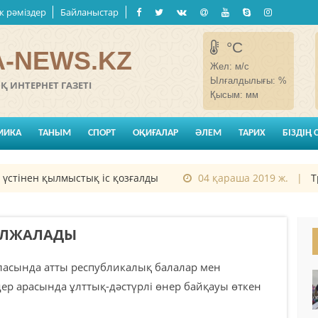
к рәміздер
Байланыстар
°C
-NEWS.KZ
Жел:
м/с
Ылғалдылығы:
%
 ИНТЕРНЕТ ГАЗЕТІ
Қысым:
мм
МИКА
ТАНЫМ
СПОРТ
ОҚИҒАЛАР
ӘЛЕМ
ТАРИХ
БІЗДІҢ 
нен қылмыстық іс қозғалды
04 қараша 2019 ж. |
Трамп
 ОЛЖАЛАДЫ
асында атты республикалық балалар мен
дер арасында ұлттық-дәстүрлі өнер байқауы өткен