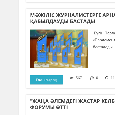
МӘЖІЛІС ЖУРНАЛИСТЕРГЕ АРН
ҚАБЫЛДАУДЫ БАСТАДЫ
Бүгін Парл
«Парламент
басталады, 
567
0
11
Толығырақ
"ЖАӉА ӘЛЕМДЕГІ ЖАСТАР КЕЛБ
ФОРУМЫ ӨТТІ