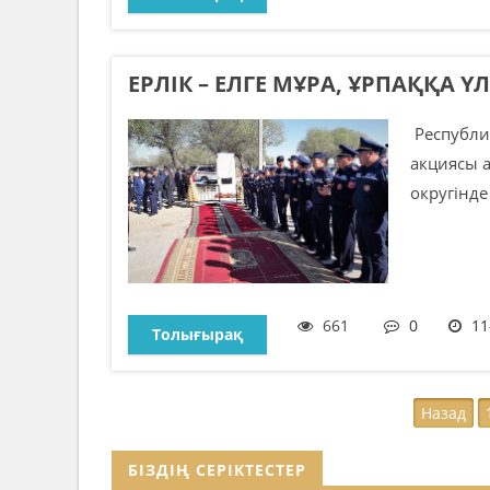
ЕРЛІК – ЕЛГЕ МҰРА, ҰРПАҚҚА ҮЛ
Республик
акциясы 
округінде
661
0
11
Толығырақ
Назад
БІЗДІҢ СЕРІКТЕСТЕР