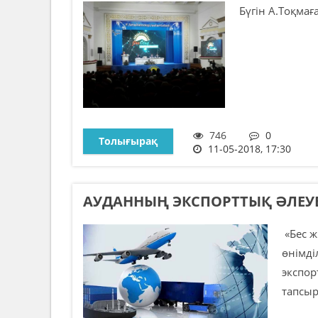
Бүгін А.Тоқмағ
746
0
Толығырақ
11-05-2018, 17:30
АУДАННЫҢ ЭКСПОРТТЫҚ ӘЛЕУЕ
«Бес ж
өнімді
экспор
тапсыр