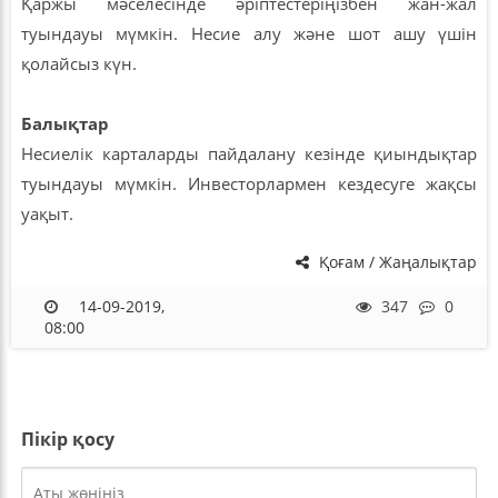
Қаржы мәселесінде әріптестеріңізбен жан-жал
туындауы мүмкін. Несие алу және шот ашу үшін
қолайсыз күн.
Балықтар
Несиелік карталарды пайдалану кезінде қиындықтар
туындауы мүмкін. Инвесторлармен кездесуге жақсы
уақыт.
Қоғам / Жаңалықтар
14-09-2019,
347
0
08:00
Пікір қосу