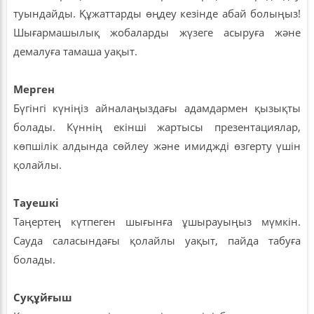
туындайды. Құжаттарды өңдеу кезінде абай болыңыз!
Шығармашылық жобаларды жүзеге асыруға және
демалуға тамаша уақыт.
Мерген
Бүгінгі күніңіз айналаңыздағы адамдармен қызықты
болады. Күннің екінші жартысы презентациялар,
көпшілік алдында сөйлеу және имиджді өзгерту үшін
қолайлы.
Тауешкі
Таңертең күтпеген шығынға ұшырауыңыз мүмкін.
Сауда саласындағы қолайлы уақыт, пайда табуға
болады.
Суқұйғыш