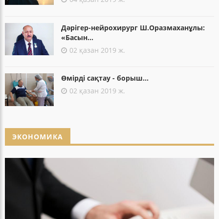
Дәрігер-нейрохирург Ш.Оразмаханұлы:
«Басын...
02 қазан 2019 ж.
Өмірді сақтау - борыш...
02 қазан 2019 ж.
ЭКОНОМИКА