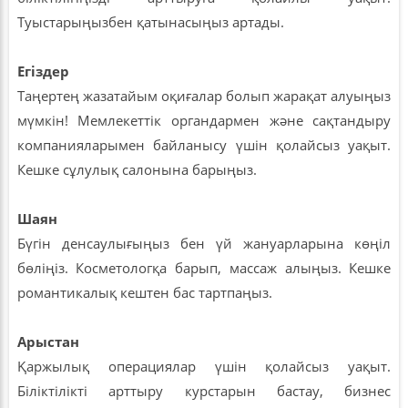
Туыстарыңызбен қатынасыңыз артады.
Егіздер
Таңертең жазатайым оқиғалар болып жарақат алуыңыз
мүмкін! Мемлекеттік органдармен және сақтандыру
компанияларымен байланысу үшін қолайсыз уақыт.
Кешке сұлулық салонына барыңыз.
Шаян
Бүгін денсаулығыңыз бен үй жануарларына көңіл
бөліңіз. Косметологқа барып, массаж алыңыз. Кешке
романтикалық кештен бас тартпаңыз.
Арыстан
Қаржылық операциялар үшін қолайсыз уақыт.
Біліктілікті арттыру курстарын бастау, бизнес