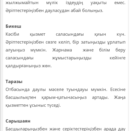
жылжымайтын мүлік іздеудің уақыты емес.
Әріптестеріңізбен дауласудан абай болыңыз.
Бикеш
Кәсіби қызмет саласындағы қиын күн.
Әріптестеріңізбен сөзге келіп, бір затыңызды ұрлатып
алуыңыз мүмкін. Жарнама және білім беру
саласындағы жұмыстарыңызды кейінге
қалдырғаныңыз жөн.
Таразы
Отбасында даулы мәселе туындауы мүмкін. Есесіне
басшылықпен қарым-қатынасыңыз артады. Жаңа
қызметтен ұсыныс түседі.
Сарышаян
Басшыларыңызбен және серіктестеріңізбен арада дау