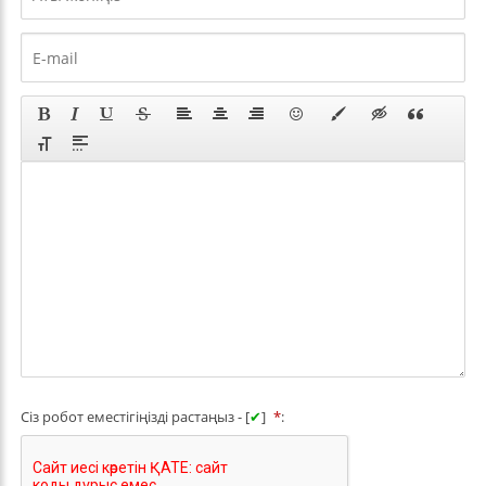
Сіз робот еместігіңізді растаңыз - [
✔
]
*
: