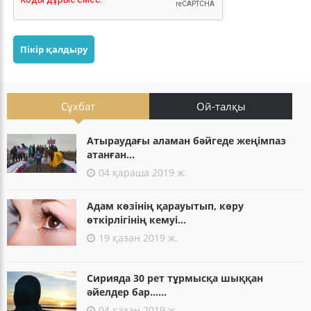
Пікір қалдыру
Сұхбат
Ой-талқы
Атыраудағы аламан бәйгеде жеңімпаз
атанған...
04 қараша 2019 ж.
Адам көзінің қарауытып, көру
өткірлігінің кемуі...
19 қазан 2019 ж.
Сирияда 30 рет тұрмысқа шыққан
әйелдер бар......
04 қазан 2019 ж.