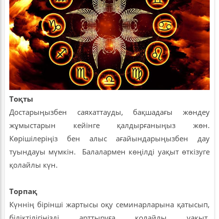
Тоқты
Достарыңызбен саяхаттауды, бақшадағы жөндеу
жұмыстарын кейінге қалдырғаныңыз жөн.
Көрішілеріңіз бен алыс ағайындарыңызбен дау
туындауы мүмкін. Балалармен көңілді уақыт өткізуге
қолайлы күн.
Торпақ
Күннің бірінші жартысы оқу семинарларына қатысып,
біліктілігіңізді арттыруға қолайлы уақыт.