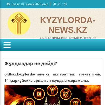
Бүгін:
10 Тамыз 2026 жыл
20
:
23
:
29
Мемлекеттiк рәміздер
Байланыстар
KYZYLORDA-
NEWS.KZ
ҚЫЗЫЛОРДА ОБЛЫСТЫҚ ИНТЕРНЕТ
ГАЗЕТІ
°C
KZ
RU
Жел:
м/с
Ылғалдылығы:
%
Жұлдыздар не дейді?
Қысым:
мм
oldkaz.kyzylorda-news.kz
ақпараттық агенттігінің
14 қыркүйекке арналған жұлдыз-жорамалы.