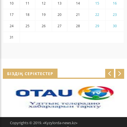
10
11
12
13
14
15
16
17
18
19
20
21
22
23
24
25
26
27
28
29
30
31
БІЗДІҢ СЕРІКТЕСТЕР
p
n
r
e
e
x
v
t
Copyrights © 2019. «Kyzylorda-news.kz»