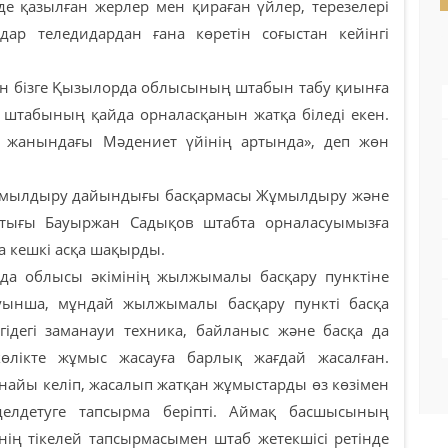
де қазылған жерлер мен қираған үйлер, терезелері
ар теледидардан ғана көретін соғыстан кейінгі
н бізге Қызылорда облысының штабын табу қиынға
 штабының қайда орналасқанын жатқа біледі екен.
жанындағы Мәдениет үйінің артында», деп жөн
Жұмылдыру дайындығы басқармасы Жұмылдыру және
тығы Бауыржан Садықов штабта орналасуымызға
а кешкі асқа шақырды.
а облысы әкімінің жылжымалы басқару пунктіне
уынша, мұндай жылжымалы басқару пункті басқа
лгідегі заманауи техника, байланыс және басқа да
көлікте жұмыс жасауға барлық жағдай жасалған.
найы келіп, жасалып жатқан жұмыстарды өз көзімен
делдетуге тапсырма беріпті. Аймақ басшысының
ің тікелей тапсырмасымен штаб жетекшісі ретінде