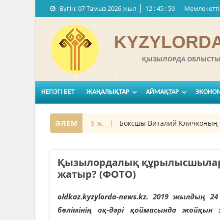
Бүгін:
07 Тамыз 2026 жыл
12
:
45
:
52
Мемлекеттi
KYZYLORDA
ҚЫЗЫЛОРДА ОБЛЫСТЫҚ
НЕГІЗГІ БЕТ
ЖАҢАЛЫҚТАР
АЙМАҚТАР
ЭКОНО
07 қараша 2019 ж. |
ӘЛЕМ
Боксшы Виталий Кличконың үстіне
Қызылордалық құрылысшылар А
жатыр? (ФОТО)
oldkaz.kyzylorda-news.kz.
2019 жылдың 24 
бөлімінің оқ-дәрі қоймасында жойқын ж