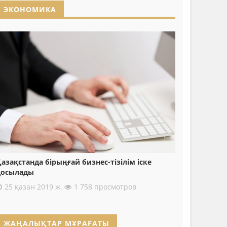
ЭКОНОМИКА
азақстанда бірыңғай бизнес-тізілім іске
қосылады
25 қазан 2019 ж.
1 758 просмотров
ЖАҢАЛЫҚТАР МҰРАҒАТЫ