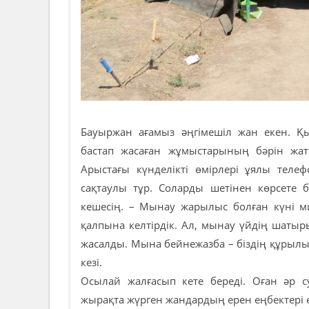
Бауыржан ағамыз әңгімешіл жан екен. 
бастап жасаған жұмыстарының бәрін жат
Арыстағы күнделікті өмірлері ұялы теле
сақтаулы тұр. Соларды шетінен көрсете б
кешесің. – Мынау жарылыс болған күні ми
қалпына келтірдік. Ал, мынау үйдің шатыр
жасалды. Мына бейнежазба – біздің құрыл
кезі.
Осылай жалғасып кете береді. Оған әр с
жырақта жүрген жандардың ерен еңбектері е