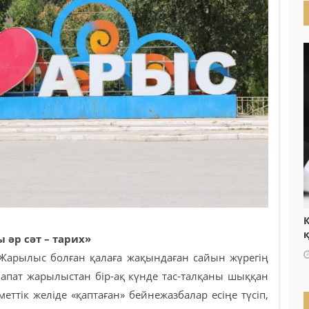
Қ
 әр сәт – тарих»
к. Жарылыс болған қалаға жақындаған сайын жүрегің
алапат жарылыстан бір-ақ күнде тас-талқаны шыққан
еттік желіде «қаптаған» бейнежазбалар есіңе түсіп,