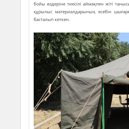
бойы өздеріне тиесілі аймақпен жіті таны
құрылыс материалдарының есебін шығарғ
басталып кеткен.