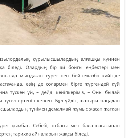
Қызылордалық құрылысшылардың алғашқы күннен
қа біледі. Олардың бір ай бойғы еңбектері мен
фонында мыңдаған сурет пен бейнежазба күйінде
астағанда, өзің де солармен бірге жүргендей күй
на түскен үй, – дейді кейіпкеріміз, – Оны былай
ы түгел өртеніп кеткен. Бұл үйдің шатыры жаңадан
ысшылардың түнімен демалмай жұмыс жасап жатқан
урет қымбат. Себебі, отбасы мен бала-шағасынан
ртең тарихқа айналарын жақсы біледі.