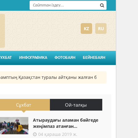
KZ
RU
СҰХБАТ
ИНФОГРАФИКА
ФОТОБАЯН
БЕЙНЕБАЯН
ң Қазақстан туралы айтқаны жалған болып шықты
26 қ
Сұхбат
Ой-талқы
Атыраудағы аламан бәйгеде
жеңімпаз атанған...
04 қараша 2019 ж.