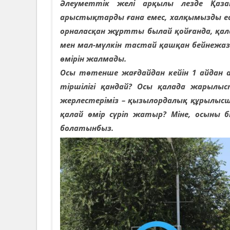
Әлеуметтік желі арқылы лезде Қаз
арыстықтарды ғана емес, халқымызды ес
орналасқан жұртты былай қойғанда, қа
мен мал-мүлкін тастай қашқан бейнежаз
өмірін жалмады.
Осы төтенше жағдайдан кейін 1 айдан а
тіршілігі қандай? Осы қалада жарылыс
жерлестеріміз – қызылордалық құрылысш
қалай өмір сүріп жатыр? Міне, осыны 
болатынбыз.