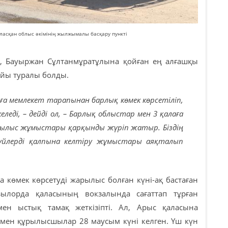
сқан облыс әкімінің жылжымалы басқару пункті
, Бауыржан Сұлтанмұратұлына қойған ең алғашқы
айы туралы болды.
а мемлекет тарапынан барлық көмек көрсетіліп,
еледі, – дейді ол, – Барлық облыстар мен 3 қалаға
ұрылыс жұмыстары қарқынды жүріп жатыр. Біздің
үйлерді қалпына келтіру жұмыстары аяқталып
көмек көрсетуді жарылыс болған күні-ақ бастаған
зылорда қаласының вокзалында сағаттап тұрған
ен ыстық тамақ жеткізіпті. Ал, Арыс қаласына
мен құрылысшылар 28 маусым күні келген. Үш күн