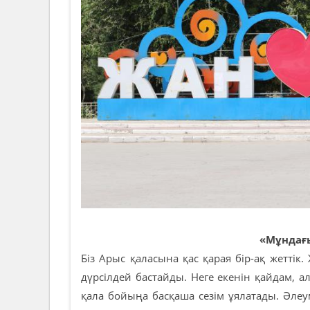
«Мұндағы
Біз Арыс қаласына қас қарая бір-ақ жетті
дүрсілдей бастайды. Неге екенін қайдам, 
қала бойыңа басқаша сезім ұялатады. Әлеум