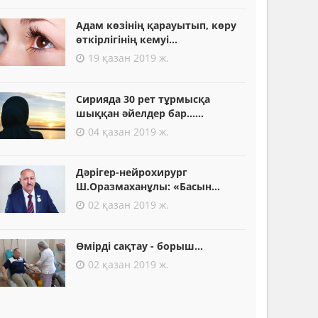
Адам көзінің қарауытып, көру
өткірлігінің кемуі...
19 қазан 2019 ж.
Сирияда 30 рет тұрмысқа
шыққан әйелдер бар......
04 қазан 2019 ж.
Дәрігер-нейрохирург
Ш.Оразмаханұлы: «Басын...
02 қазан 2019 ж.
Өмірді сақтау - борыш...
02 қазан 2019 ж.