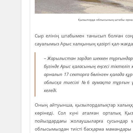
Қызылорда облысының штабы орнала
Сыр елінің штабымен танысып болған соң
сауалымыз Арыс халқының қазіргі қал-жағд
– Жарылыстан зардап шеккен тұрғындарғ
бүгінде Арыс қаласының еңсесі тіктеліп к
арналып 17 секторға бөлінген қалада қ
облысқа тиесілі №6 аумақта тұрғын 
келеді.
Оның айтуынша, қызылордалықтар халыққа 
көрінеді. Сол күні аталған орталық Қы
пойыздардағы жолаушыларға сусындар м
облысымыздан тиісті басқарма мамандары 