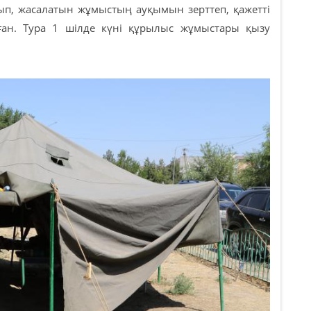
сып, жасалатын жұмыстың ауқымын зерттеп, қажетті
ан. Тура 1 шілде күні құрылыс жұмыстары қызу