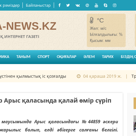
к рәміздер
Байланыстар
°C
-NEWS.KZ
Жел:
м/с
Ылғалдылығы:
%
 ИНТЕРНЕТ ГАЗЕТІ
Қысым:
мм
МИКА
ТАНЫМ
СПОРТ
ОҚИҒАЛАР
ӘЛЕМ
ТАРИХ
БІЗДІҢ 
н қылмыстық іс қозғалды
04 қараша 2019 ж. |
Трампты
рыс қаласында қалай өмір сүріп
маусымында Арыс қаласындағы №44859 әскери
арылыс болып, елді әбігерге салғаны белгілі.