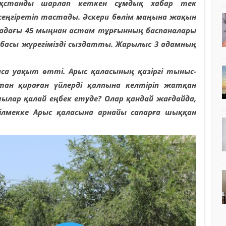
ақстанды шарлап кеткен сұмдық хабар тек
еңгіретіп тастады. Әскери бөлім маңына жақын
ладағы 45 мыңнан астам тұрғынның баспаналары
басы жүрегімізді сыздатты. Жарылыс 3 адамның
са уақыт өтті. Арыс қаласының қазіргі тыныс-
тан қираған үйлерді қалпына келтіріп жатқан
ылар қалай еңбек етуде? Олар қандай жағдайда,
білмекке Арыс қаласына арнайы сапарға шыққан