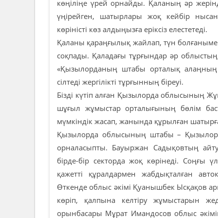
көңіліңе үрей орнайды. Қаланың әр жерін
үңірейген, шатырлары жоқ кейбір нысанд
көріністі көз алдыңызға еріксіз елестетеді.
Қаланы қараңғылық жайлап, түн болғаныме
соқпады. Қаладағы тұрғындар әр облыстың
«Қызылорданың штабы орталық алаңның 
сілтеді жергілікті тұрғынның біреуі.
Бізді күтіп алған Қызылорда облысының 
шұғыл жұмыстар орталығының бөлім бас
мүмкіндік жасап, жанында құрылған шатырғ
Қызылорда облысының штабы – Қызылорд
орналасыпты. Бауыржан Садықовтың айт
бірде-бір секторда жоқ көрінеді. Соңғы ү
қажетті құралдармен жабдықталған авто
Өткенде облыс әкімі Қуанышбек Ысқақов ар
көріп, қалпына келтіру жұмыстарын же
орынбасары Мұрат Имандосов облыс әкімін