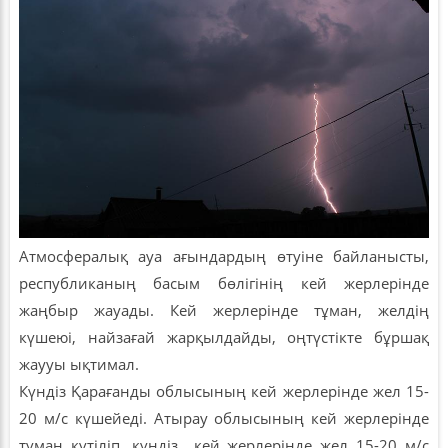
Атмосфералық ауа ағындардың өтуіне байланысты,
республиканың басым бөлігінің кей жерлерінде
жаңбыр жауады. Кей жерлерінде тұман, желдің
күшеюі, найзағай жарқылдайды, оңтүстікте бұршақ
жаууы ықтимал.
Күндіз Қарағанды облысының кей жерлерінде жел 15-
20 м/с күшейеді. Атырау облысының кей жерлерінде
тұман күтіліп, күндіз кей жерлерінде жел 15-20 м/с