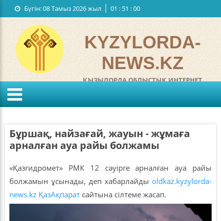
Бүгін:
08 Тамыз 2026 жыл
01
:
51
:
00
Мемлекеттiк рәміздер
Байланыстар
KYZYLORDA-
NEWS.KZ
ҚЫЗЫЛОРДА ОБЛЫСТЫҚ ИНТЕРНЕТ
ГАЗЕТІ
°C
KZ
RU
Жел:
м/с
Ылғалдылығы:
%
Бұршақ, найзағай, жауын - жұмаға
Қысым:
мм
арналған ауа райы болжамы
«Қазгидромет» РМК 12 сәуірге арналған ауа райы
болжамын ұсынады, деп хабарлайды
oldkaz.kyzylorda-
news.kz
ҚазАқпарат
сайтына сілтеме жасап.