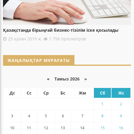
Қазақстанда бірыңғай бизнес-тізілім іске қосылады
25 қазан 2019 ж.
1 758 просмотров
ЖАҢАЛЫҚТАР МҰРАҒАТЫ
«
Тамыз 2026 »
Дс
Сс
Ср
Бс
Жм
Сб
Жс
1
2
3
4
5
6
7
8
9
10
11
12
13
14
15
16