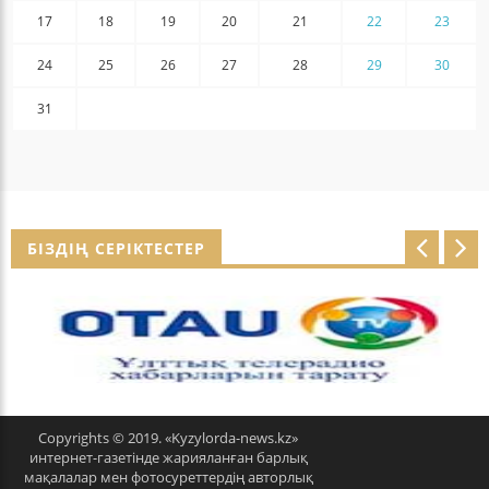
17
18
19
20
21
22
23
24
25
26
27
28
29
30
31
БІЗДІҢ СЕРІКТЕСТЕР
p
n
r
e
e
x
v
t
Copyrights © 2019. «Kyzylorda-news.kz»
интернет-газетінде жарияланған барлық
мақалалар мен фотосуреттердің авторлық