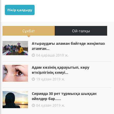
Пікір қалдыру
Сұхбат
Ой-талқы
Атыраудағы аламан бәйгеде жеңімпаз
атанған...
04 қараша 2019 ж.
Адам көзінің қарауытып, көру
өткірлігінің кемуі...
19 қазан 2019 ж.
Сирияда 30 рет тұрмысқа шыққан
әйелдер бар......
04 қазан 2019 ж.