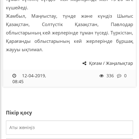
күшейеді.
Жамбыл, Маңғыстау, түнде және күндіз Шығыс
Қазақстан, Солтүстік Қазақстан, Павлодар
облыстарының кей жерлерінде тұман түседі. Түркістан,
Қарағанды облыстарының кей жерлерінде бұршақ
жаууы ықтимал.
Қоғам / Жаңалықтар
12-04-2019,
336
0
08:45
Пікір қосу