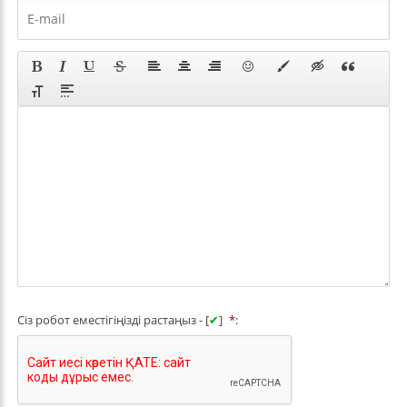
Сіз робот еместігіңізді растаңыз - [
✔
]
*
: