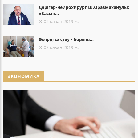
Дәрігер-нейрохирург Ш.Оразмаханұлы:
«Басын...
02 қазан 2019 ж.
Өмірді сақтау - борыш...
02 қазан 2019 ж.
ЭКОНОМИКА