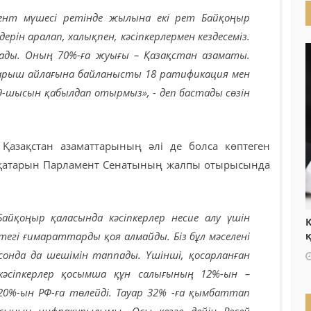
мент мүшесі ретінде жылына екі рет Байқоңыр
дерін аралап, халықпен, кәсіпкерлермен кездесеміз.
ады. Оның 70%-ға жуығы – Қазақстан азаматы.
 ғарыш айлағына байланысты 18 ратификация мен
19-шысын қабылдап отырмыз», - деп бастады сөзін
Қазақстан азаматтарының әлі де болса көптеген
ірқатарын Парламент Сенатының жалпы отырысында
Байқоңыр қаласында кәсіпкерлер несие алу үшін
Қ
гі ғимараттарды қоя алмайды. Біз бұл мәселені
онда да шешімін таппады. Үшінші, қосарланған
кәсіпкерлер қосымша құн салығының 12%-ын –
20%-ын РФ-ға төлейді. Тауар 32% -ға қымбаттап
асының инфрақұрылымы. Осы кезге дейін Ресей