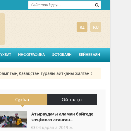
KZ
RU
СҰХБАТ
ИНФОГРАФИКА
ФОТОБАЯН
БЕЙНЕБАЯН
птың Қазақстан туралы айтқаны жалған болып шықты
26
Сұхбат
Ой-талқы
Атыраудағы аламан бәйгеде
жеңімпаз атанған...
04 қараша 2019 ж.