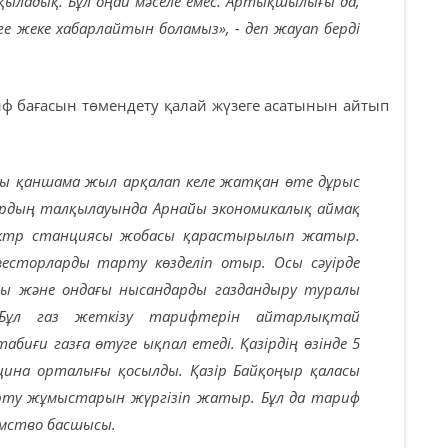
ыладық. Бұл оңай мәселе емес. Артықшылығы да,
зге жеке хабарлайтын боламыз», - деп жауап берді
риф бағасын төмендету қалай жүзеге асатынын айтып
ры қаншама жыл арқалап келе жатқан өте дұрыс
дардың талқылауында Арнайы экономикалық аймақ
ктр станциясы жобасы қарастырылып жатыр.
нвесторларды тарту көзделіп отыр. Осы сәуірде
аны және ондағы нысандарды газдандыру туралы
. Бұл газ жеткізу тарифтерін айтарлықтай
биғи газға өтуге ықпал етеді. Қазірдің өзінде 5
цина орталығы қосылды. Қазір Байқоңыр қаласы
тарту жұмыстарын жүргізіп жатыр. Бұл да тариф
омство басшысы.