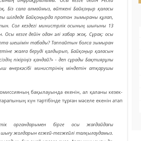
. Біз сала алмаймыз, өйткені Байқоңыр қаласы
жылы шілдеде Байқоңырда протон зымыраны құлап,
тын. Сол кездегі министрлік осының шығыны 13
. Осы кезге дейін одан әлі хабар жоқ. Сұрақ: осы
ытта шешімін табады? Таппайтын болса зымыран
етіне жалға беруді қалдырып, Байқоңыр қаласын
здің пікіріңіз қандай?» - деп сұрады Бақтиярұлы
ыш өнеркәсібі министрінің міндетін атқарушы
комиссияның бақылауында екенін, ал қаланы кезек-
тарапының күн тәртібінде тұрған мәселе екенін атап
ттік органдарымен бірге осы жағдайдағы
 шығу жолдарын егжей-тегжейлі талқылаудамыз.