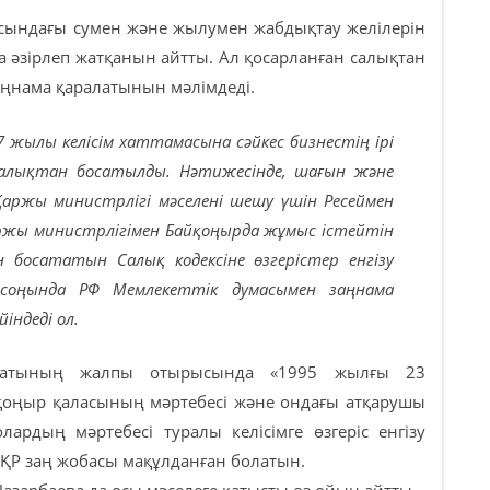
сындағы сумен және жылумен жабдықтау желілерін
 әзірлеп жатқанын айтты. Ал қосарланған салықтан
аңнама қаралатынын мәлімдеді.
7 жылы келісім хаттамасына сәйкес бизнестің ірі
 салықтан босатылды. Нәтижесінде, шағын және
Қаржы министрлігі мәселені шешу үшін Ресеймен
ржы министрлігімен Байқоңырда жұмыс істейтін
ан босататын Салық кодексіне өзгерістер енгізу
соңында РФ Мемлекеттік думасымен заңнама
йіндеді ол.
енатының жалпы отырысында «1995 жылғы 23
қоңыр қаласының мәртебесі және ондағы атқарушы
лардың мәртебесі туралы келісімге өзгеріс енгізу
ҚР заң жобасы мақұлданған болатын.
азарбаева да осы мәселеге қатысты өз ойын айтты.