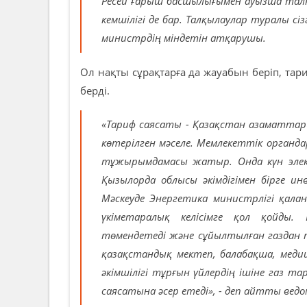
Ресей ғарыш басшылығымен ауызша талқ
кемшілігі де бар. Талқылаулар туралы сі
министрдің міндетін атқарушы.
Ол нақты сұрақтарға да жауабын беріп, та
берді.
«Тариф саясаты - Қазақстан азаматта
көтерілген мәселе. Мемлекеттік орган
тұжырымдамасы жатыр. Онда күн эле
Қызылорда облысы әкімдігімен бірге и
Мәскеуде Энергетика министрлігі қал
үкіметаралық келісімге қол қойды
төмендетеді және сұйылтылған газдан та
қазақстандық мектеп, балабақша, меди
әкімшілігі тұрғын үйлердің ішіне газ 
саясатына әсер етеді», - деп айтты вед