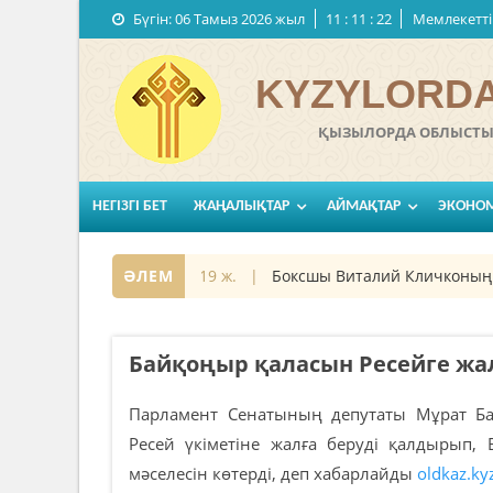
Бүгін:
06 Тамыз 2026 жыл
11
:
11
:
23
Мемлекеттi
KYZYLORDA
ҚЫЗЫЛОРДА ОБЛЫСТЫҚ
НЕГІЗГІ БЕТ
ЖАҢАЛЫҚТАР
АЙМАҚТАР
ЭКОНО
ы
07 қараша 2019 ж. |
ӘЛЕМ
Боксшы Виталий Кличконың үсті
Байқоңыр қаласын Ресейге жал
Парламент Сенатының депутаты Мұрат Б
Ресей үкіметіне жалға беруді қалдырып,
мәселесін көтерді, деп хабарлайды
oldkaz.ky