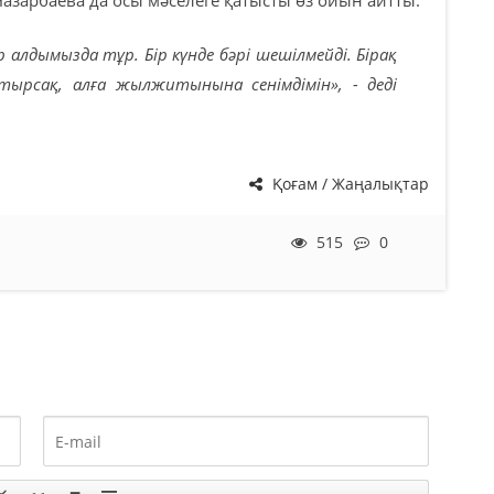
алдымызда тұр. Бір күнде бәрі шешілмейді. Бірақ
тырсақ, алға жылжитынына сенімдімін», - деді
Қоғам / Жаңалықтар
515
0