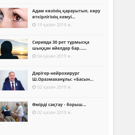
Адам көзінің қарауытып, көру
өткірлігінің кемуі...
19 қазан 2019 ж.
Сирияда 30 рет тұрмысқа
шыққан әйелдер бар......
04 қазан 2019 ж.
Дәрігер-нейрохирург
Ш.Оразмаханұлы: «Басын...
02 қазан 2019 ж.
Өмірді сақтау - борыш...
02 қазан 2019 ж.