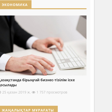
ЭКОНОМИКА
азақстанда бірыңғай бизнес-тізілім іске
қосылады
25 қазан 2019 ж.
1 757 просмотров
ЖАҢАЛЫҚТАР МҰРАҒАТЫ