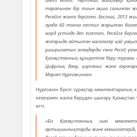
тарапынан бір тиын ақша салынған жоқ
Ресейге жалға берілген. Бесінші, 2013 
ауада 60 тонна гептил жарылған бола
млрд үстінде деп есептеп, Ресейге берген
жоғарыда айтылған мәселелер қай уақ
ұшырылатын алаңдарды ғана Ресей үкім
Қазақстанның құзыретіне беру туралы сі
Цифрлық даму, қорғаныс және аэроғар
Марат Нұрғожиннен.
Нұрғожин бүкіл сұрақтар мемлекетаралық 
кезеңімен жалға беруден шығару Қазақстан 
өтті.
«Біз Қазақстанның ішкі мемлеке
артықшылықтарды және кемшіліктерді,