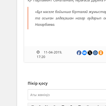
«Бұл мәселе бойынша бірталай жұмыстар 
та осыған әлдеқашан назар аударып о
Назарбаева.
11-04-2019,
17:20
Пікір қосу