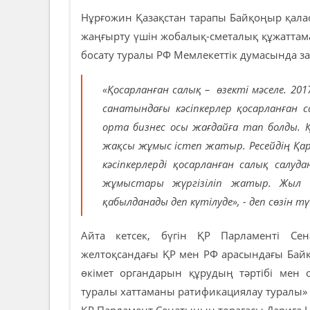
Нұрғожин Қазақстан тарапы Байқоңыр қала
жаңғырту үшін жобалық-сметалық құжаттама
босату туралы РФ Мемлекеттік думасында з
«Қосарланған салық – өзекті мәселе. 201
санатындағы кәсіпкерлер қосарланған
орта бизнес осы жағдайға тап болды. 
жақсы жұмыс істеп жатыр. Ресейдің Қа
кәсіпкерлерді қосарланған салық салуд
жұмыстары жүргізіліп жатыр. Жыл 
қабылданады деп күтілуде», - деп сөзін тү
Айта кетсек, бүгін ҚР Парламенті С
желтоқсандағы ҚР мен РФ арасындағы Бай
өкімет органдарын құрудың тәртібі мен о
туралы хаттаманы ратификациялау туралы» 
ҚР Парламент Сенатының төрағасы Дариға Н