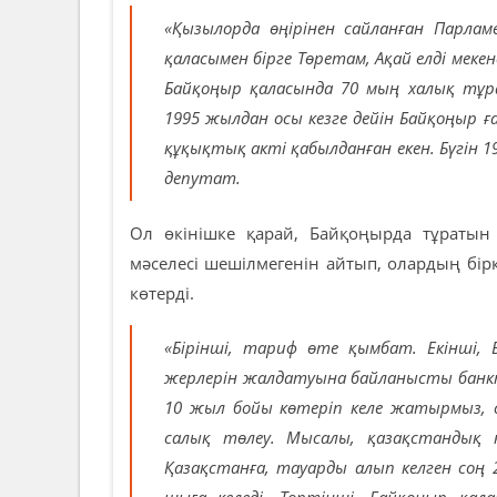
«Қызылорда өңірінен сайланған Парла
қаласымен бірге Төретам, Ақай елді мекен
Байқоңыр қаласында 70 мың халық тұр
1995 жылдан осы кезге дейін Байқоңыр
құқықтық акті қабылданған екен. Бүгін 
депутат.
Ол өкінішке қарай, Байқоңырда тұратын 
мәселесі шешілмегенін айтып, олардың б
көтерді.
«Бірінші, тариф өте қымбат. Екінші, 
жерлерін жалдатуына байланысты банкте
10 жыл бойы көтеріп келе жатырмыз, с
салық төлеу. Мысалы, қазақстандық 
Қазақстанға, тауарды алып келген соң 
шыға келеді. Төртінші, Байқоңыр қал