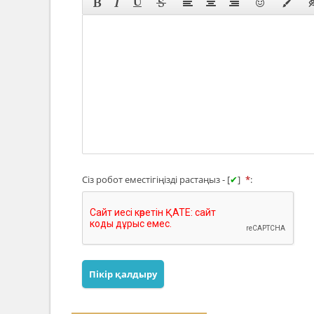
Сіз робот еместігіңізді растаңыз - [
✔
]
*
:
Пікір қалдыру