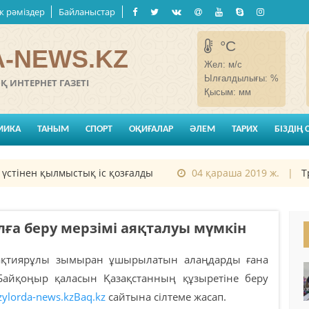
к рәміздер
Байланыстар
°C
-NEWS.KZ
Жел:
м/с
Ылғалдылығы:
%
 ИНТЕРНЕТ ГАЗЕТІ
Қысым:
мм
МИКА
ТАНЫМ
СПОРТ
ОҚИҒАЛАР
ӘЛЕМ
ТАРИХ
БІЗДІҢ 
нен қылмыстық іс қозғалды
04 қараша 2019 ж. |
Трам
ға беру мерзімі аяқталуы мүмкін
ақтиярұлы зымыран ұшырылатын алаңдарды ғана
 Байқоңыр қаласын Қазақстанның құзыретіне беру
zylorda-news.kz
Baq.kz
сайтына сілтеме жасап.