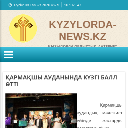
Бүгін:
08 Тамыз 2026 жыл
16
:
02
:
48
Мемлекеттiк рәміздер
Байланыстар
KYZYLORDA-
NEWS.KZ
ҚЫЗЫЛОРДА ОБЛЫСТЫҚ ИНТЕРНЕТ
ГАЗЕТІ
°C
KZ
RU
Жел:
м/с
Ылғалдылығы:
%
ҚАРМАҚШЫ АУДАНЫНДА КҮЗГІ БАЛЛ
Қысым:
мм
ӨТТІ
Қармақшы
аудандық мәдениет
үйінде жастарды
адамгершілікке,