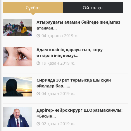
Сұхбат
Ой-талқы
Атыраудағы аламан бәйгеде жеңімпаз
атанған...
04 қараша 2019 ж.
Адам көзінің қарауытып, көру
өткірлігінің кемуі...
19 қазан 2019 ж.
Сирияда 30 рет тұрмысқа шыққан
әйелдер бар......
04 қазан 2019 ж.
Дәрігер-нейрохирург Ш.Оразмаханұлы:
«Басын...
02 қазан 2019 ж.