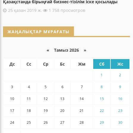
Қазақстанда бірыңғай бизнес-тізілім іске қосылады
25 қазан 2019 ж.
1 758 просмотров
ЖАҢАЛЫҚТАР МҰРАҒАТЫ
«
Тамыз 2026 »
Дс
Сс
Ср
Бс
Жм
Сб
Жс
1
2
3
4
5
6
7
8
9
10
11
12
13
14
15
16
17
18
19
20
21
22
23
24
25
26
27
28
29
30