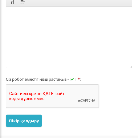
Сіз робот еместігіңізді растаңыз - [
✔
]
*
:
Пікір қалдыру