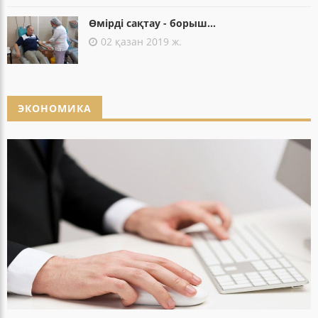
Өмірді сақтау - борыш...
02 қазан 2019 ж.
ЭКОНОМИКА