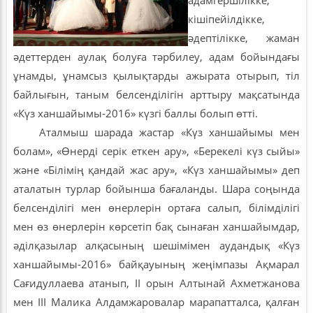
кішіпейілдікке,
әдептілікке, жаман
әдеттерден аулақ болуға тәрбилеу, адам бойындағы
ұнамды, ұнамсыз қылықтарды ажырата отырып, тіл
байлығын, таным белсенділігін арттыру мақсатында
«Күз ханшайымы-2016» күзгі баллы болып өтті.
Аталмыш шарада жастар «Күз ханшайымы мен
болам», «Өнерді серік еткен ару», «Берекелі күз сыйы»
және «Білімің қандай жас ару», «Күз ханшайымы» деп
аталатын турлар бойынша бағаланды. Шара соңында
белсенділігі мен өнерлерін ортаға салып, білімділігі
мен өз өнерлерін көрсетіп бақ сынаған ханшайымдар,
әділқазылар алқасының шешімімен аудандық «Күз
ханшайымы-2016» байқауының жеңімпазы Ақмарал
Сағидуллаева атанып, II орын Алтынай Ахметжанова
мен III Малика Алдамжаровалар марапатталса, қалған