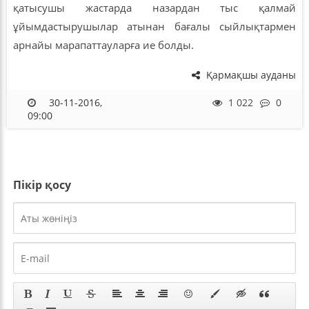
қатысушы жастарда назардан тыс қалмай
ұйымдастырушылар атынан бағалы сыйлықтармен
арнайы марапаттауларға ие болды.
Қармақшы ауданы
30-11-2016,
1 022
0
09:00
Пікір қосу