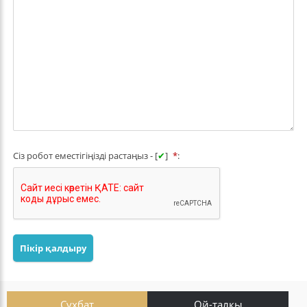
Сіз робот еместігіңізді растаңыз - [
✔
]
*
:
Пікір қалдыру
Сұхбат
Ой-талқы