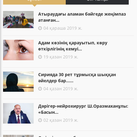
Атыраудағы аламан бәйгеде жеңімпаз
атанған...
04 қараша 2019 ж.
Адам көзінің қарауытып, көру
өткірлігінің кемуі...
19 қазан 2019 ж.
Сирияда 30 рет тұрмысқа шыққан
әйелдер бар......
04 қазан 2019 ж.
Дәрігер-нейрохирург Ш.Оразмаханұлы:
«Басын...
02 қазан 2019 ж.