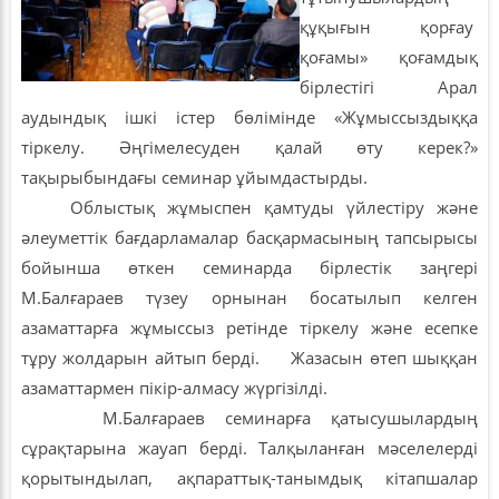
құқығын қорғау
қоғамы» қоғамдық
бірлестігі Арал
аудындық ішкі істер бөлімінде «Жұмыссыздыққа
тіркелу. Әңгімелесуден қалай өту керек?»
тақырыбындағы семинар ұйымдастырды.
Облыстық жұмыспен қамтуды үйлестіру және
әлеуметтік бағдарламалар басқармасының тапсырысы
бойынша өткен семинарда бірлестік заңгері
М.Балғараев түзеу орнынан босатылып келген
азаматтарға жұмыссыз ретінде тіркелу және есепке
тұру жолдарын айтып берді. Жазасын өтеп шыққан
азаматтармен пікір-алмасу жүргізілді.
М.Балғараев семинарға қатысушылардың
сұрақтарына жауап берді. Талқыланған мәселелерді
қорытындылап, ақпараттық-танымдық кітапшалар