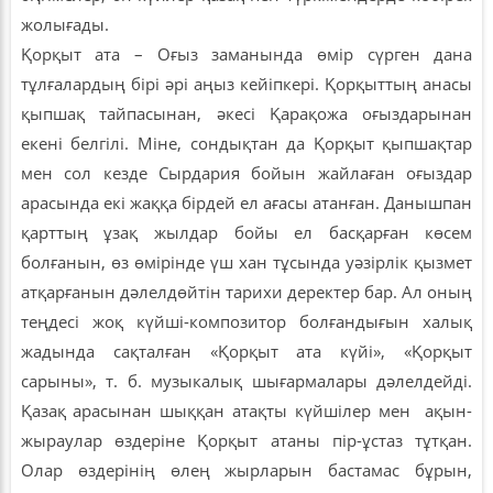
жолығады.
Қорқыт ата – Оғыз заманында өмір сүрген дана
тұлғалардың бірі әрі аңыз кейіпкері. Қорқыттың анасы
қыпшақ тайпасынан, әкесі Қарақожа оғыздарынан
екені белгілі. Міне, сондықтан да Қорқыт қыпшақтар
мен сол кезде Сырдария бойын жайлаған оғыздар
арасында екі жаққа бірдей ел ағасы атанған. Данышпан
қарттың ұзақ жылдар бойы ел басқарған көсем
болғанын, өз өмірінде үш хан тұсында уәзірлік қызмет
атқарғанын дәлелдөйтін тарихи деректер бар. Ал оның
теңдесі жоқ күйші-композитор болғандығын халық
жадында сақталған «Қорқыт ата күйі», «Қорқыт
сарыны», т. б. музыкалық шығармалары дәлелдейді.
Қазақ арасынан шыққан атақты күйшілер мен ақын-
жыраулар өздеріне Қорқыт атаны пір-ұстаз тұтқан.
Олар өздерінің өлең жырларын бастамас бұрын,