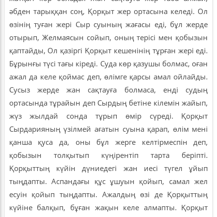
әбден тарыққан соң, Қорқыт жер ортасына келеді. Ол
өзінің туған жері Сыр суының жағасы еді, бұл жерде
отырып, Желмаясын сойып, оның терісі мен қобызын
қаптайды, Ол қазіргі Қорқыт кешенінің тұрған жері еді.
Бұрынғы түсі тағы кіреді. Суда көр қазушы болмас, оған
ажал да келе қоймас деп, өлімге қарсы амал ойлайды.
Сусыз жерде жан сақтауға болмаса, енді судың
ортасында тұрайын деп Сырдың бетіне кілемін жайып,
жүз жылдай сонда тұрып өмір сүреді. Қорқыт
Сырдарияның үзілмей ағатын суына қарап, өлім мені
қанша қуса да, оны бұл жерге келтірмеспін деп,
қобызын толқытып күңірентіп тарта беріпті.
Қорқыттың күйін дүниедегі жан иесі түгел ұйып
тыңдапты. Аспандағы құс ұшуын қойып, самал жел
есуін қойып тыңдапты. Ажалдың өзі де Қорқыттың
күйіне балқып, бұған жақын келе алмапты. Қорқыт