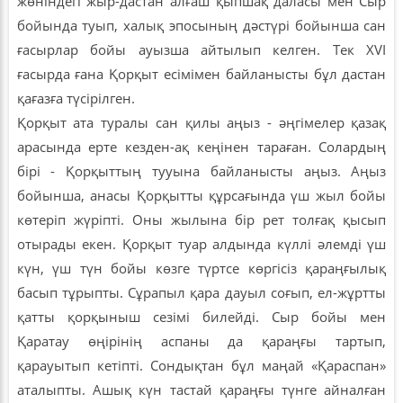
жөніндегі жыр-дастан алғаш қыпшақ даласы мен Сыр
бойында туып, халық эпосының дәстүрі бойынша сан
ғасырлар бойы ауызша айтылып келген. Тек XVI
ғасырда ғана Қорқыт есімімен байланысты бұл дастан
қағазға түсірілген.
Қорқыт ата туралы сан қилы аңыз - әңгімелер қазақ
арасында ерте кезден-ақ кеңінен тараған. Солардың
бірі - Қорқыттың тууына байланысты аңыз. Аңыз
бойынша, анасы Қорқытты құрсағында үш жыл бойы
көтеріп жүріпті. Оны жылына бір рет толғақ қысып
отырады екен. Қорқыт туар алдында күллі әлемді үш
күн, үш түн бойы көзге түртсе көргісіз қараңғылық
басып тұрыпты. Сұрапыл қара дауыл соғып, ел-жұртты
қатты қорқыныш сезімі билейді. Сыр бойы мен
Қаратау өңірінің аспаны да қараңғы тартып,
қарауытып кетіпті. Сондықтан бұл маңай «Қараспан»
аталыпты. Ашық күн тастай қараңғы түнге айналған