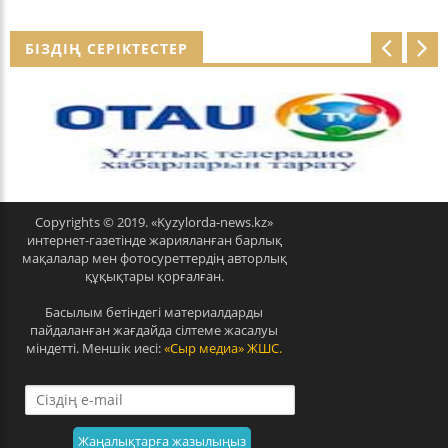
БІЗДІҢ СЕРІКТЕСТЕР
p
n
r
e
e
x
v
t
Copyrights © 2019. «Kyzylorda-news.kz»
интернет-газетінде жарияланған барлық
мақалалар мен фотосуреттердің авторлық
құқықтары қорғалған.
Басылым бетіндегі материалдарды
пайдаланған жағдайда сілтеме жасалуы
міндетті. Меншік иесі:
«Сыр медиа» ЖШС.