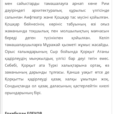
мен сайыстарды тамашалауға арнап көне Рим
дәуіріндегі архитектуралық құрылыс үлгісінде
салынған Амфтеатр және Қошқар тас мүсіні қойылған.
Қошқар бейнесінің көрініс табуының өзі оғыз
жаманында тоқшылық пен молшылықтың мағнасын
береді деген түсінікпен қойылған. Келіп
тамашалаушыларға Мұражай қызметі жұмыс жасайды.
Орыс ғалымдарының Сыр бойында Қорқыт Атаны
қадірлеудің мыңжылдық үлгісі бар деуі тегін емес.
Себебі, Қорқыт ата Түркі халықтарына ортақ, өз
заманының дарынды тұлғасы. Қанша уақыт өтсе де
Қорқытты қадірлеуді қазақ халқы ұмытқан жоқ.
Сондықтанда ол қазақ даласының қастерлейтін киелі
орындарының бірі.
Еркебұлан ЕЛЕУОВ,