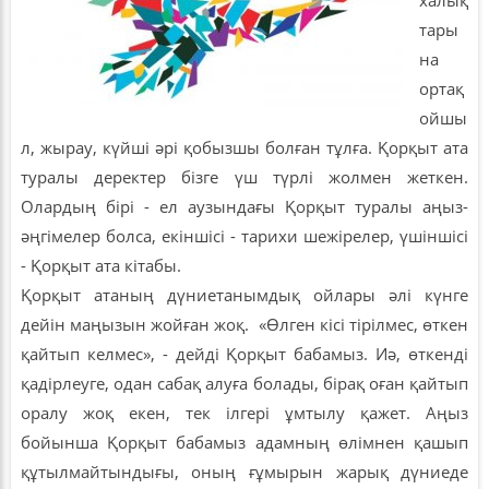
тары
на
ортақ
ойшы
л, жырау, күйші әрі қобызшы болған тұлға. Қорқыт ата
туралы деректер бізге үш түрлі жолмен жеткен.
Олардың бірі - ел аузындағы Қорқыт туралы аңыз-
әңгімелер болса, екіншісі - тарихи шежірелер, үшіншісі
- Қорқыт ата кітабы.
Қорқыт атаның дүниетанымдық ойлары әлі күнге
дейін маңызын жойған жоқ. «Өлген кісі тірілмес, өткен
қайтып келмес», - дейді Қорқыт бабамыз. Иә, өткенді
қадірлеуге, одан сабақ алуға болады, бірақ оған қайтып
оралу жоқ екен, тек ілгері ұмтылу қажет. Аңыз
бойынша Қорқыт бабамыз адамның өлімнен қашып
құтылмайтындығы, оның ғұмырын жарық дүниеде