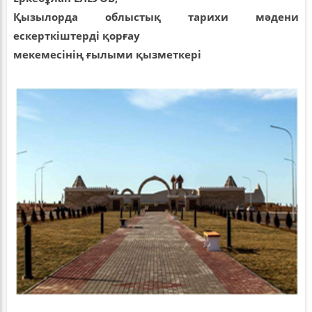
Қызылорда облыстық тарихи мәдени
ескерткіштерді қорғау
мекемесінің ғылыми қызметкері