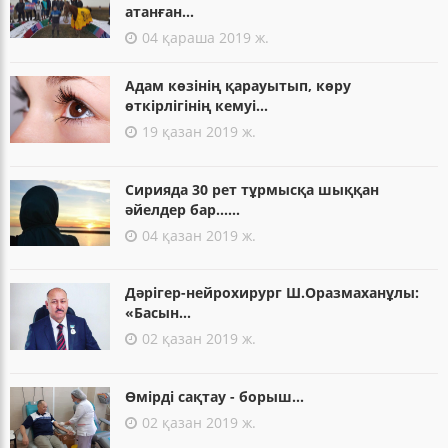
атанған...
04 қараша 2019 ж.
Адам көзінің қарауытып, көру
өткірлігінің кемуі...
19 қазан 2019 ж.
Сирияда 30 рет тұрмысқа шыққан
әйелдер бар......
04 қазан 2019 ж.
Дәрігер-нейрохирург Ш.Оразмаханұлы:
«Басын...
02 қазан 2019 ж.
Өмірді сақтау - борыш...
02 қазан 2019 ж.