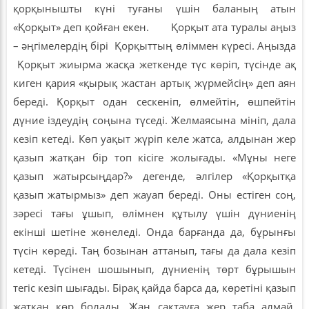
қорқынышты күні туғаны үшін баланың атын
«Қорқыт» деп қойған екен. Қорқыт ата туралы аңыз
– әңгімелердің бірі Қорқыттың өліммен күресі. Аңызда
Қорқыт жиырма жасқа жеткенде түс көріп, түсінде ақ
киген қария «қырық жастан артық жүрмейсің» деп аян
береді. Қорқыт одан сескеніп, өлмейтін, өшпейтін
дүние іздеудің соңына түседі. Желмаясына мініп, дала
кезіп кетеді. Көп уақыт жүріп келе жатса, алдынан жер
қазып жатқан бір топ кісіге жолығады. «Мұны неге
қазып жатырсыңдар?» дегенде, әлгілер «Қорқытқа
қазып жатырмыз» деп жауап береді. Оны естіген соң,
зәресі тағы ұшып, өлімнен құтылу үшін дүниенің
екінші шетіне жөнеледі. Онда барғанда да, бұрынғы
түсін көреді. Таң бозынан аттанып, тағы да дала кезіп
кетеді. Түсінен шошынып, дүниенің төрт бұрышын
тегіс кезіп шығады. Бірақ қайда барса да, көретіні қазып
жатқан көр болады. Жан сақтауға жер таба алмай,