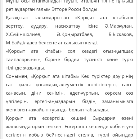
Мұны осы кітапханадан тауып, итальян тіліне тұңғыш
рет аударған ғалым Этторе Росси болды.
Қазақстан ғалымдарынан «Қорқыт ата кітабын»
зерттеу, аудару, насихаттау ісіне Ә.Марғұлан,
X.Сүйіншәлиев, Ә.Қоңыратбаев, Б.Ысқақов,
М.Байділдаев белсене ат салысып келді.
«Қорқыт ата кітабы» сол кездегі оғыз-қыпшақ
тайпаларының бәріне бірдей түсінікті көне түркі
тілінде жазылды.
Сонымен, «Қорқыт ата кітабы» Көк түріктер дәуірінің
сан қилы қоғамдық-әлеуметтік көріністерін, салт-
санасын, діни сенімін, әдет-ғұрпын, көркем сөз
үлгілерін, ертегі-аңыздарын біздің заманымызға
жеткізген ғажайып туынды болып табылады.
Қорқыт ата ескерткіш кешені Сырдария өзені
жағасында орын тепкен. Ескерткіш кешенде қобын үні
естілетін қобыз бейнесіндегі стелла, түрлі ойындар