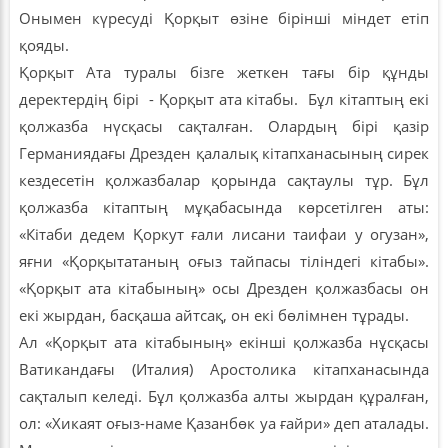
Онымен күресуді Қорқыт өзіне бірінші міндет етіп
қояды.
Қорқыт Ата туралы бізге жеткен тағы бір құнды
деректердің бірі - Қорқыт ата кітабы. Бұл кітаптың екі
қолжазба нүсқасы сақталған. Олардың бірі қазір
Германиядағы Дрезден қалалық кітапханасының сирек
кездесетін қолжазбалар қорында сақтаулы тұр. Бұл
қолжазба кітаптың мұқабасында көрсетілген аты:
«Кітаби дедем Қоркут ғали лисани таифаи у огузан»,
яғни «Қорқытатаның оғыз тайпасы тіліндегі кітабы».
«Қорқыт ата кітабының» осы Дрезден қолжазбасы он
екі жырдан, басқаша айтсақ, он екі бөлімнен тұрады.
Ал «Қорқыт ата кітабының» екінші қолжазба нұсқасы
Ватикандағы (Италия) Аростолика кітапханасында
сақталып келеді. Бұл қолжазба алты жырдан құралған,
ол: «Хикаят оғыз-наме Қазанбөк уа ғайри» деп аталады.