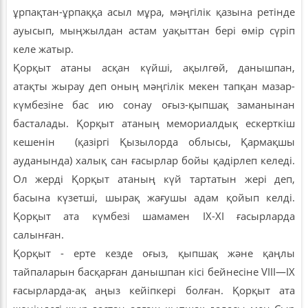
ұрпақтан-ұрпаққа асыл мұра, мәңгілік қазына ретінде
ауысып, мыңжылдан астам уақыттан бері өмір сүріп
келе жатыр.
Қорқыт атаны асқан күйші, ақылгөй, данышпан,
атақты жырау деп оның мәңгілік мекен тапқан мазар-
күмбезіне бас ию сонау оғыз-қыпшақ заманынан
басталады. Қорқыт атаның мемориалдық ескерткіш
кешенін (қазіргі Қызылорда облысы, Қармақшы
ауданында) халық сан ғасырлар бойы қадірлеп келеді.
Ол жерді Қорқыт атаның күй тартатын жері деп,
басына күзетші, шырақ жағушы адам қойып келді.
Қорқыт ата күмбезі шамамен ІХ-ХІ ғасырларда
салынған.
Қорқыт - ерте кезде оғыз, қыпшақ және қаңлы
тайпаларын басқарған данышпан кісі бейнесіне VIII—IX
ғасырларда-ақ аңыз кейіпкері болған. Қорқыт ата