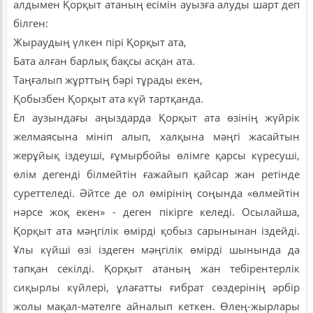
алдымен Қорқыт атаның есімін ауызға алуды шарт деп
білген:
Жыраудың үлкен пірі Қорқыт ата,
Бата алған барлық бақсы асқан ата.
Таңғалып жұрттың бәрі тұрады екен,
Қобызбен Қорқыт ата күй тартқанда.
Ел аузындағы аңыздарда Қорқыт ата өзінің жүйрік
желмаясына мініп алып, халқына мәңгі жасайтын
жерұйық іздеуші, ғұмырбойы өлімге қарсы күресуші,
өлім дегенді білмейтін ғажайып қайсар жан ретінде
суреттеледі. Әйтсе де ол өмірінің соңында «өлмейтін
нәрсе жоқ екен» - деген пікірге келеді. Осылайша,
Қорқыт ата мәңгілік өмірді қобыз сарынынан іздейді.
Ұлы күйші өзі іздеген мәңгілік өмірді шынында да
тапқан секілді. Қорқыт атаның жан тебірентерлік
сиқырлы күйлері, ұлағатты ғибрат сөздерінің әрбір
жолы мақал-мәтелге айналып кеткен. Өлең-жырлары