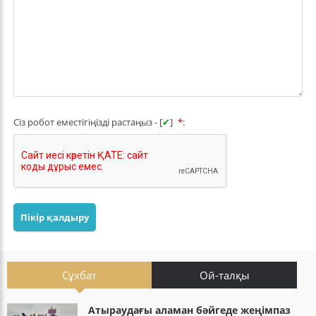
Сіз робот еместігіңізді растаңыз - [
✔
]
*
:
Пікір қалдыру
Сұхбат
Ой-талқы
Атыраудағы аламан бәйгеде жеңімпаз