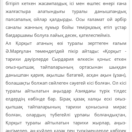
бітіріп кеткен жасампаздық ісі мен өшпес өнері ғана
жалғастыра алатындығы туралы данышпандық
пәлсапалық ойлар қалдырды. Осы ғаламат ой әрбір
саналы жанның ғұмыр бойы темірқазық етіп ұстар
бағдаршамы болуға лайық десек, қателеспейміз.
Ал Қорқыт атаның өзі туралы зерттеген ғалым
Ә.Марғұлан төмендегідей пікір айтады: «Қорқыт -
тарихи дәуірлерде Сырдария өлкесін қоныс еткен
оғыз-қыпшақ тайпаларының ортасынан шыққан
данышпан қария, ақылшы батагөй, асқан ақын (ұзан),
болашақты болжап сөйлеген сәуегей кісі болған. Ол кісі
туралы айтылатын аңыздар Азиядағы түрік тілдес
елдердің көбінде бар. Бірақ қазақ халқы ескі оғыз-
қыпшақ тайпаларының тарихи қонысына мирас
болған, олардың түбегейлі ұрпағы болғандықтан,
Қорқыт туралы айтылатын тарихи жырлар, аңыз-
әңгімелер, ән-күйлер қазақ пен түркімендерде көбірек