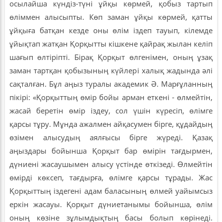
осылайша күндіз-түні ұйқы көрмей, қобыз тартып
өліммен алысыпты. Көп заман ұйқы көрмей, қатты
ұйқыға батқан кезде оны өлім іздеп тауып, кілемде
ұйықтап жатқан Қорқытты кішкене қайрақ жылан келіп
шағып өлтіріпті. Бірақ Қорқыт өлгенімен, оның ұзақ
заман тартқан қобызының күйлері халық жадында әлі
сақталған. Бұл аңыз туралы академик Ә. Марғұланның
пікірі: «Қорқыттың өмір бойы арман еткені - өлмейтін,
жасай беретін өмір іздеу, сол үшін күресіп, өлімге
қарсы тұру. Мұнда ажалмен айқасумен бірге, құдайдың
өзімен алысудың аялғысы бірге жүреді. Қазақ
аңыздары бойынша Қорқыт бар өмірін тағдырмен,
дүниені жасаушымен алысу үстінде өткізеді. Өлмейтін
өмірді көксеп, тағдырға, өлімге қарсы тұрады. Жас
Қорқыттың іздегені адам баласының өлмей уайымсыз
еркін жасауы. Қорқыт дүниетанымы бойынша, өлім
оның көзіне зұлымдықтың басы болып көрінеді.