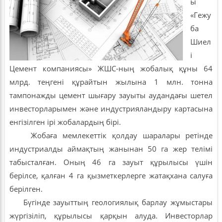
ы
«Гежу
ба
Шиел
і
Цемент компаниясы» ЖШС-ның жобалық құны 64
млрд. теңгені құрайтын жылына 1 млн. тонна
тампонажды цемент шығару зауыты аудандағы шетел
инвесторларымен және индустрияландыру картасына
енгізілген ірі жобалардың бірі.
Жобаға мемлекеттік қолдау шаралары ретінде
индустриалды аймақтың жанынан 50 га жер телімі
табысталған. Оның 46 га зауыт құрылысы үшін
берілсе, қалған 4 га қызметкерлерге жатақхана салуға
берілген.
Бүгінде зауыттың геологиялық барлау жұмыстары
жүргізіліп, құрылысы қарқын алуда. Инвесторлар