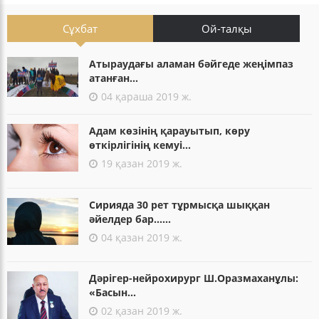
Сұхбат
Ой-талқы
Атыраудағы аламан бәйгеде жеңімпаз
атанған...
04 қараша 2019 ж.
Адам көзінің қарауытып, көру
өткірлігінің кемуі...
19 қазан 2019 ж.
Сирияда 30 рет тұрмысқа шыққан
әйелдер бар......
04 қазан 2019 ж.
Дәрігер-нейрохирург Ш.Оразмаханұлы:
«Басын...
02 қазан 2019 ж.