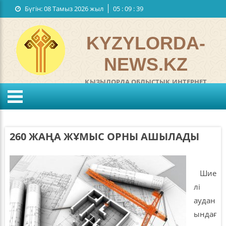
Бүгін:
08 Тамыз 2026 жыл
05
:
09
:
40
Мемлекеттiк рәміздер
Байланыстар
KYZYLORDA-
NEWS.KZ
ҚЫЗЫЛОРДА ОБЛЫСТЫҚ ИНТЕРНЕТ
ГАЗЕТІ
°C
KZ
RU
Жел:
м/с
Ылғалдылығы:
%
260 ЖАҢА ЖҰМЫС ОРНЫ АШЫЛАДЫ
Қысым:
мм
Шие
лі
аудан
ындағ