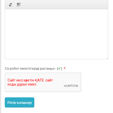
Сіз робот еместігіңізді растаңыз - [
✔
]
*
:
Пікір қалдыру