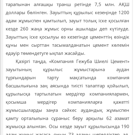
тарапынан алғашқы транш ретінде 7,5 млн. АҚШ
доллары бөлінген. Зауыттың құрылыс кезеңінде 1200
адам жұмыспен қамтылып, зауыт толық іске қосылған
кезде 260 жаңа жұмыс орны ашылады деп күтілуде.
Зауыттың іске қосылуы өз кезегінде цементтің өзіндік
құны мен сырттан тасымалданатын цемент көлемін
едәуір төмендетуге ықпал жасайды.
Қазіргі таңда, «Компания Гежуба Шиелі Цемент»
зауытының құрылыс жұмыстарына аудан
тұрғындарын тарту мақсатында компания
басшылығына заң аясында тиісті талаптар қойылып,
құрылысқа тартылатын мердігер компаниялармен,
қосымша мердігер компанияларға қажетті
жұмысшыларды заңға сәйкес аудандық жұмыспен
қамту орталығына сұраныс беру арқылы 62 азамат
жұмысқа алынған. Осы кезде зауыт құрылысында 190
адам жұмыс жасаса, оның 73 адамы шетелдіктер, ал,