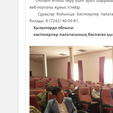
Онлайн өтініш беру үшін ауыл шаруашылы
веб-порталы жұмыс істейді.
Сұрақтар бойынша Кәсіпкерлер палатас
болады. 8 /7242/ 40-09-81.
Қызылорда облысы
кәсіпкерлер палатасының баспасөз қы