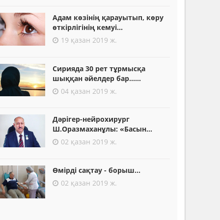
Адам көзінің қарауытып, көру
өткірлігінің кемуі...
19 қазан 2019 ж.
Сирияда 30 рет тұрмысқа
шыққан әйелдер бар......
04 қазан 2019 ж.
Дәрігер-нейрохирург
Ш.Оразмаханұлы: «Басын...
02 қазан 2019 ж.
Өмірді сақтау - борыш...
02 қазан 2019 ж.