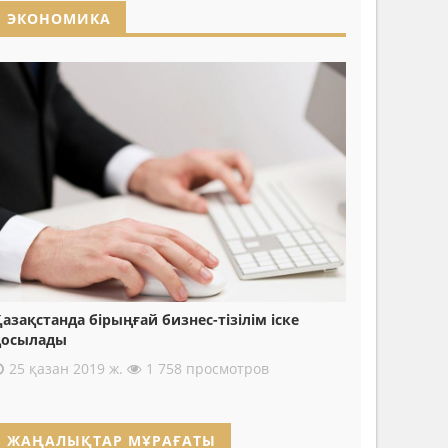
ЭКОНОМИКА
азақстанда бірыңғай бизнес-тізілім іске
қосылады
25 қазан 2019 ж.
1 758 просмотров
ЖАҢАЛЫҚТАР МҰРАҒАТЫ