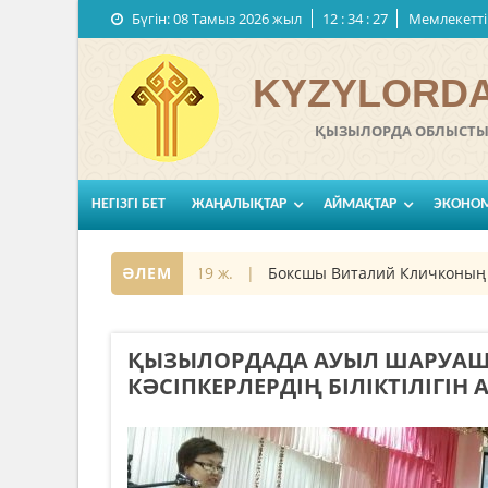
Бүгін:
08 Тамыз 2026 жыл
12
:
34
:
29
Мемлекеттi
KYZYLORDA
ҚЫЗЫЛОРДА ОБЛЫСТЫҚ
НЕГІЗГІ БЕТ
ЖАҢАЛЫҚТАР
АЙМАҚТАР
ЭКОНО
07 қараша 2019 ж. |
ӘЛЕМ
Боксшы Виталий Кличконың үстін
ҚЫЗЫЛОРДАДА АУЫЛ ШАРУА
КӘСІПКЕРЛЕРДІҢ БІЛІКТІЛІГІН