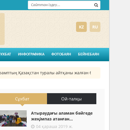
KZ
RU
СҰХБАТ
ИНФОГРАФИКА
ФОТОБАЯН
БЕЙНЕБАЯН
ың Қазақстан туралы айтқаны жалған болып шықты
26 
Сұхбат
Ой-талқы
Атыраудағы аламан бәйгеде
жеңімпаз атанған...
04 қараша 2019 ж.