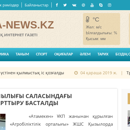
к рәміздер
Байланыстар
°C
-NEWS.KZ
Жел:
м/с
Ылғалдылығы:
%
 ИНТЕРНЕТ ГАЗЕТІ
Қысым:
мм
МИКА
ТАНЫМ
СПОРТ
ОҚИҒАЛАР
ӘЛЕМ
ТАРИХ
БІЗДІҢ 
ен қылмыстық іс қозғалды
04 қараша 2019 ж. |
Трампт
ШЫЛЫҒЫ САЛАСЫНДАҒЫ
 АРТТЫРУ БАСТАЛДЫ
«Атамекен» ҰКП жанынан құрылған
«Агробіліктілік орталығы» ЖШС Қызылорда