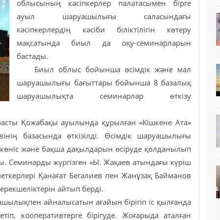
облысының кәсіпкерлер палатасымен бірге
ауыл шаруашылығы саласындағы
кәсіпкерлердің кәсіби біліктілігін көтеру
мақсатында биыл да оқу-семинарларын
бастады.
Биыл облыс бойынша өсімдік және мал
шаруашылығы бағыттары бойынша 8 базалық
шаруашылықта семинарлар өткізу
сты Қожабақы ауылында құрылған «Кішкене Ата»
інің базасында өткізілді. Өсімдік шаруашылығы
өкөніс және бақша дақылдарын өсіруде қолданылып
ы. Семинарды жүргізген «Ы. Жақаев атындағы күріш
керлері Қанағат Бегалиев пен Жанұзақ Байманов
ерекшеліктерін айтып берді.
шылықпен айналысатын ағайын бірігіп іс қылғанда
етіп, кооперативтерге бірігуде. Жоғарыда аталған