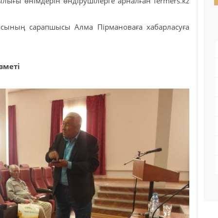
ғы өнімдерін өндірушілерге арналған fermers.kz
ының сарапшысы Алма Пірмановаға хабарласуға
зметі