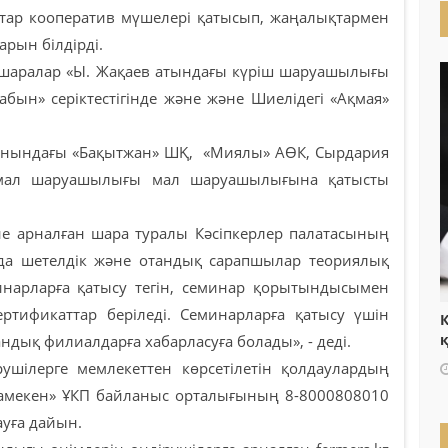
тар кооператив мүшелері қатысып, жаңалықтармен
рын білдірді.
 шаралар «Ы. Жақаев атындағы күріш шаруашылығы
бын» серіктестігінде және және Шиелідегі «Ақмая»
данындағы «Бақытжан» ШҚ, «Миялы» АӨК, Сырдария
 мал шаруашылығы мал шаруашылығына қатысты
арналған шара туралы Кәсіпкерлер палатасының
да шетелдік және отандық сарапшылар теориялық
минарларға қатысу тегін, семинар қорытындысымен
ртификаттар беріледі. Семинарларға қатысу үшін
Қ
ндық филиалдарға хабарласуға болады», - деді.
лерге мемлекеттен көрсетілетін қолдаулардың
Атамекен» ҰКП байланыс орталығының 8-8000808010
ауға дайын.