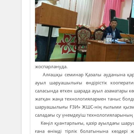
жоспарлануда.
Алғашқы семинар Қазалы ауданына қара
ауыл шаруашылығы өндірістік кооператив
саласында өткен шарада ауыл азаматары к
жатқан жаңа технологиялармен таныс болд
шаруашылығы ҒЗИ» ЖШС-нің ғылыми қызмет
саладағы су үнемдеуіш технологияларының 
Көңіл қуантарлығы, қазір ауылдағы шаруа
ғана өнімді тірлік болатынына көздері ж