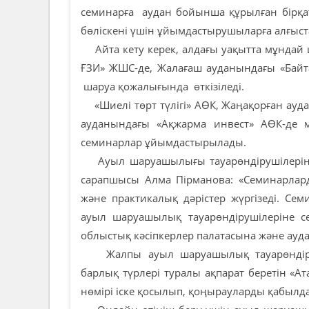
семинарға аудан бойынша құрылған бірқа
бөліскені үшін ұйымдастырушыларға алғыста
Айта кету керек, алдағы уақытта мұндай
ҒЗИ» ЖШС-де, Жалағаш ауданындағы «Байта
шаруа қожалығында өткізіледі.
«Шиелі төрт түлігі» АӨК, Жаңақорған ау
ауданындағы «Ақжарма инвест» АӨК-де
семинарлар ұйымдастырылады.
Ауыл шаруашылығы тауарөндірушілеріне 
сарапшысы Алма Пірманова: «Семинарлар
және практикалық дәрістер жүргізеді. Се
ауыл шаруашылық тауарөндірушілеріне се
облыстық кәсіпкерлер палатасына және ауда
Жалпы ауыл шаруашылық тауарөндіруші
барлық түрлері туралы ақпарат беретін «
нөмірі іске қосылып, қоңырауларды қабылд